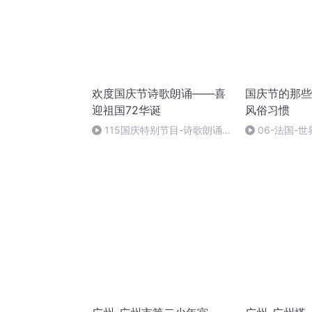
欢度国庆节诗歌朗诵——喜
国庆节的那些
迎祖国72华诞
风俗习惯
115国庆特别节目-诗歌朗诵-
06-法国-
中国梦
国庆节的那些