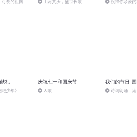
，可爱的祖国
山河共庆，盛世长歌
祝福你亲爱的
献礼
庆祝七一和国庆节
我们的节日-
跑吧少年》
囚歌
诗词朗诵：沁
读者：张继军