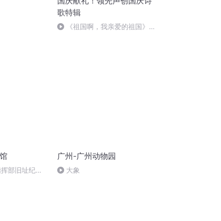
国庆献礼！领先声创国庆诗
歌特辑
《祖国啊，我亲爱的祖国》温
婉
物馆
广州-广州动物园
指挥部旧址纪念
大象