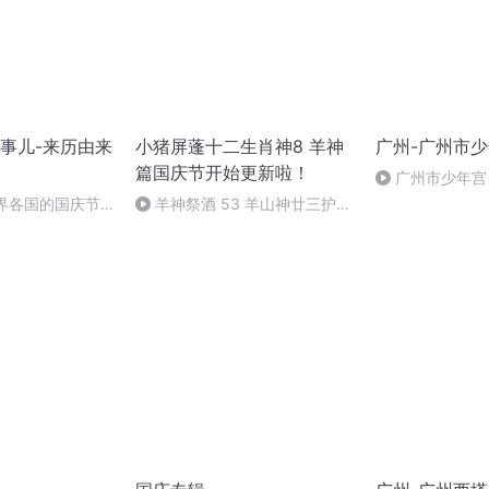
事儿-来历由来
小猪屏蓬十二生肖神8 羊神
广州-广州市
篇国庆节开始更新啦！
广州市少年宫
世界各国的国庆节-
羊神祭酒 53 羊山神廿三护祭
事儿
坛 敬天地白泽做祭酒（4）