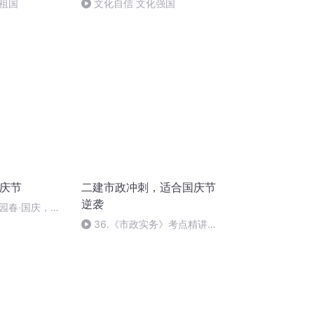
祖国
文化自信 文化强国
国庆节
二建市政冲刺，适合国庆节
逆袭
园春·国庆，朗
36.《市政实务》考点精讲第
36节课_2020926212025