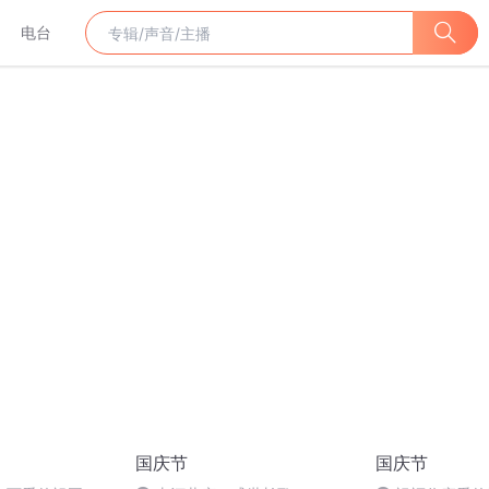
电台
国庆节
国庆节