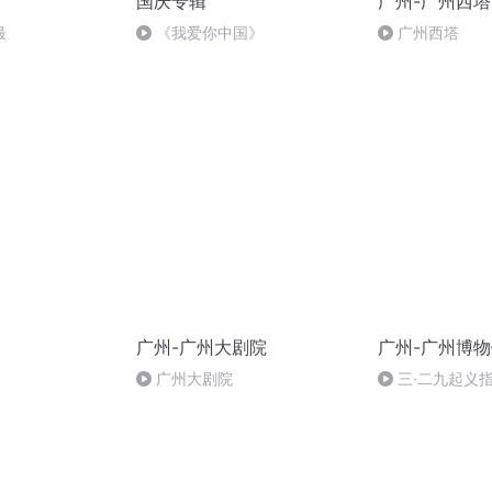
国庆专辑
广州-广州西塔
最
《我爱你中国》
广州西塔
广州-广州大剧院
广州-广州博
）
广州大剧院
三·二九起义
馆