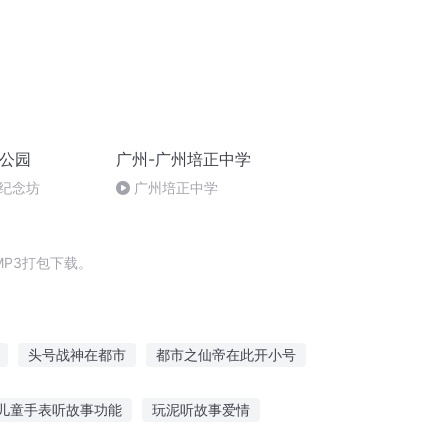
秀公园
广州-广州培正中学
纪念坊
广州培正中学
P3打包下载。
头号战神在都市
都市之仙帝在此开小号
一人有庆
节操无限
无限强者回归都市
儿童手表听故事功能
玩泥听故事爱情