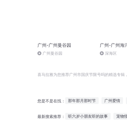
广州-广州曼谷园
广州-广州海
广州曼谷园
深海区
喜马拉雅为您推荐广州市国庆节限号吗的精选专辑
那年那月那时节
广州爱情
您是不是在找：
无限城市
大庆皇太子
都
听六岁小朋友听的故事
宠物
最新搜索推荐：
无限都市世界游
都市之无限