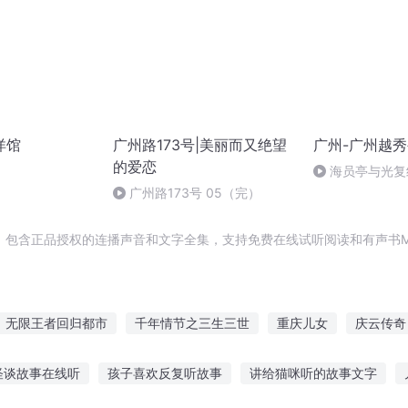
洋馆
广州路173号|美丽而又绝望
广州-广州越
的爱恋
海员亭与光复
广州路173号 05（完）
，包含正品授权的连播声音和文字全集，支持免费在线试听阅读和有声书M
无限王者回归都市
千年情节之三生三世
重庆儿女
庆云传奇
市之无限重生
无限节操
万界之无限称号
穿越之大庆帝国
怪谈故事在线听
孩子喜欢反复听故事
讲给猫咪听的故事文字
穿越
无限节操之旅