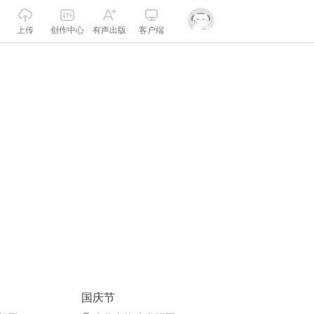
上传
创作中心
有声出版
客户端
国庆节