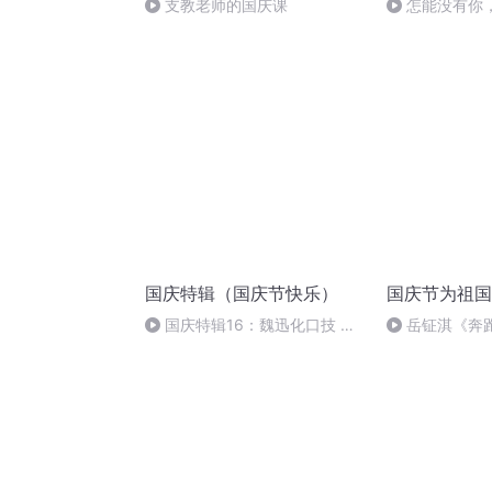
支教老师的国庆课
怎能没有你
国庆特辑（国庆节快乐）
国庆节为祖国
国庆特辑16：魏迅化口技 二
岳钲淇《奔
胡 东方红+一般唱法和原生态