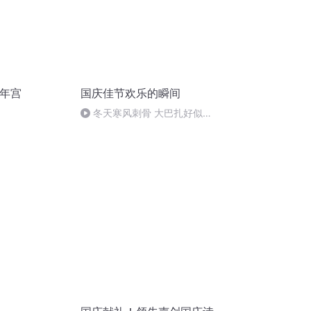
少年宫
国庆佳节欢乐的瞬间
冬天寒风刺骨 大巴扎好似温
暖的春天