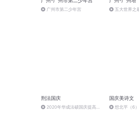
广州-广州市第二少年宫
广州-广州塔
广州市第二少年宫
五大世界之
刑法国庆
国庆美诗文
2020年华成法硕国庆提高班
想北平（6
刑法陈 (26)