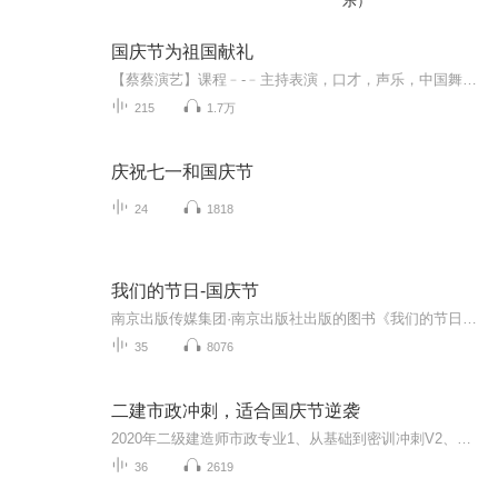
乐）
国庆节为祖国献礼
【蔡蔡演艺】课程﹣-﹣主持表演，口才，声乐，中国舞，民族舞。独特的小舞台，专业的录音棚，每一位同学都能成为优秀的小明星。独特的教学模式，轻松上课，快乐学习！知名主持人，舞蹈家，高级教师任职授课！江南总校：河沟街42号三楼 18545856430江北分校...
215
1.7万
庆祝七一和国庆节
24
1818
我们的节日-国庆节
南京出版传媒集团·南京出版社出版的图书《我们的节日》通过对中国节日文化和节日意义进行深度的挖掘，面向青少年群体构建独具特色的栏目内容，以此丰富春节、元宵节、清明节、端午节、七夕节、中秋节、重阳节等传统节日；六一节、教师节、国庆节等新兴节日的文化内涵和表现形式。促进青少年形成新的节日习俗，提升节日仪式感、认同感。音频作品由金陵朗读者联盟志愿者朗诵，南京音像出版社、金陵图书馆联合制作。
35
8076
二建市政冲刺，适合国庆节逆袭
2020年二级建造师市政专业1、从基础到密训冲刺V2、从精华课程到超压密押V3、0基础同步更新v4、持续更新到2020年考试V5、只要你跟着学让你一次稳拿证V6、渠道超压压题，超压三页纸等独家绝密压题!
36
2619