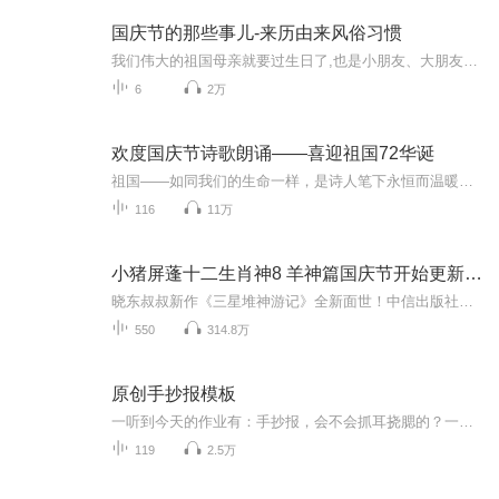
国庆节的那些事儿-来历由来风俗习惯
我们伟大的祖国母亲就要过生日了,也是小朋友、大朋友们最喜欢的“国庆小长假”或说“黄金周”还有说”国庆7天乐”的，说法真是不一而足。那么“国庆节”是怎么来的？自古以来国庆节怎么庆贺？新中国国庆节的来历，以及新中国国庆节的庆贺方式又有哪些呢？ ...
6
2万
欢度国庆节诗歌朗诵——喜迎祖国72华诞
祖国——如同我们的生命一样，是诗人笔下永恒而温暖的主题。在祖国72周年华诞来临之际，特创建这个诗歌朗诵专辑，诵读经典爱国篇章，和大家一起歌颂祖国，向国庆的献礼！祝愿伟大的祖国繁荣富强，祝愿大家国庆节快乐，度过平安快乐的黄金周假期！
116
11万
小猪屏蓬十二生肖神8 羊神篇国庆节开始更新啦！
晓东叔叔新作《三星堆神游记》全新面世！中信出版社出版！京东当当淘宝均有售！点蓝色字收听——《小猪屏蓬爆笑日记2024》《小猪屏蓬爆笑日记2》《小猪屏蓬爆笑日记1》让你笑得喘不上气！《我进故宫当富翁——小猪屏蓬故宫财商笔记》教你成为大富翁！《小...
550
314.8万
原创手抄报模板
一听到今天的作业有：手抄报，会不会抓耳挠腮的？一起来看看，总有您需要的模板在这里。
119
2.5万