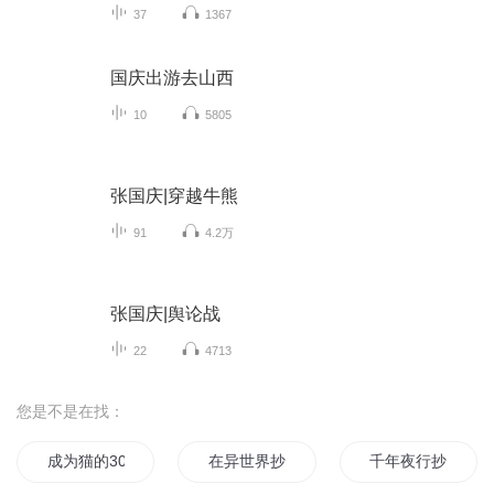
37
1367
国庆出游去山西
10
5805
张国庆|穿越牛熊
91
4.2万
张国庆|舆论战
22
4713
您是不是在找：
成为猫的30天
在异世界抄书的那些日子
千年夜行抄