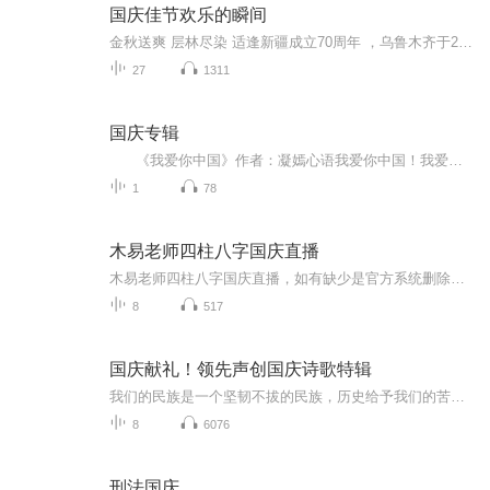
国庆佳节欢乐的瞬间
金秋送爽 层林尽染 适逢新疆成立70周年 ，乌鲁木齐于2025年9月23日迎来党中央和习大大带领的慰问团。新疆各族群众欢欣鼓舞，热烈欢迎。
27
1311
国庆专辑
《我爱你中国》作者：凝嫣心语我爱你中国！我爱你春天蓬勃的秧苗；我爱你秋日金黄的硕果。我爱你中国！我爱你青松气质，我爱你红梅品格！我爱你家乡的甜蔗好像乳汁滋润着我的心窝。我爱你中国，我要把最美的歌儿献给你，我的母亲我的祖国。我爱你中国，我爱...
1
78
木易老师四柱八字国庆直播
木易老师四柱八字国庆直播，如有缺少是官方系统删除，后期发现会补上，记得收藏关注
8
517
国庆献礼！领先声创国庆诗歌特辑
我们的民族是一个坚韧不拔的民族，历史给予我们的苦难都变成了闪着金光的勋章！我们的国家是一个龙腾虎跃的国家，那条巨龙正以不可阻挡之势崛起于神奇的东方！------------------------------------------------值此祖国70周年华诞之际，领先声创以诗歌向祖国献礼！用我们的声音、用我们的热血、用我们的灵魂诵读经典爱国篇章，歌颂我们的祖国！永远繁荣富强！
8
6076
刑法国庆