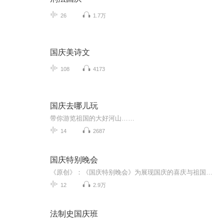
26
1.7万
国庆美诗文
108
4173
国庆去哪儿玩
带你游览祖国的大好河山……
14
2687
国庆特别晚会
《原创》：《国庆特别晚会》为展现国庆的喜庆与祖国的深情我将以具体的场景切入从清晨升旗的庄严到街头巷尾的欢庆到历史与当下的交融，用优美的笔触传递对祖国的热爱与自豪！用诗歌和情感美文形式，歌颂祖国的繁荣富强，祝人民幸福安康！
12
2.9万
法制史国庆班