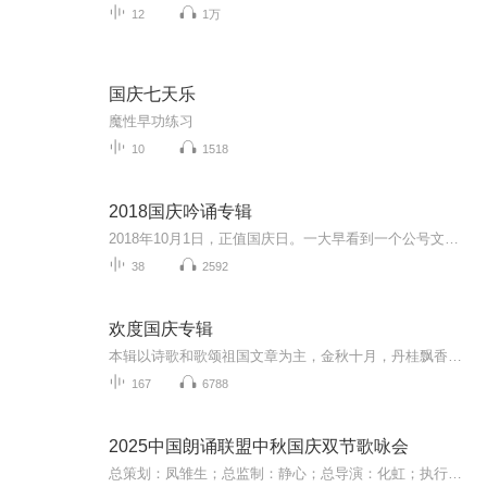
12
1万
国庆七天乐
魔性早功练习
10
1518
2018国庆吟诵专辑
2018年10月1日，正值国庆日。一大早看到一个公号文章，正是文天祥的《己卯十月一日至燕越五日罹狴犴有感而赋》。当然，彼十一非当今的十一。不过数字的巧合还是让人感触，今天拿来读一读，体味一番历史英杰的民族情怀，恰也当时。 根据诗题来看，这组诗是写于十月一日至十月五日之间，是文天祥被俘之后所作，这些诗作不仅有凛凛正气，更也能看的到他百端交集的复杂情感。另一首于右任先生的《望大陆》，微信公号有称《望乡》，一句“山之上国之殇”荡气回肠，一并兴起拿来读了一读。仓促间多有瑕疵...
38
2592
欢度国庆专辑
本辑以诗歌和歌颂祖国文章为主，金秋十月，丹桂飘香，在这个充满丰收喜悦的季节里，我们满怀激动和自豪，迎来了中华人民共和国76周年华诞。这不仅是一个庄重的纪念日，更是全体中华儿女共同欢庆的盛大的节日，承载着深厚的民族情感和历史意义.
167
6788
2025中国朗诵联盟中秋国庆双节歌咏会
总策划：凤雏生；总监制：静心；总导演：化虹；执行总监：莺子；执行导演：橙夏；主持人：静心、化虹、橙夏