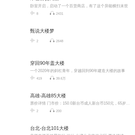
卧室开启，启动了一个百货商店，有了这个异能横扫末世
8
2431
甄说大楼梦
2
2648
穿回90年盖大楼
一个2020年的斜杠青年，穿越回到90年建造大楼的故事
419
39.6万
高雄-高雄85大楼
票价详情 门市价：150.0新台币成人新台币150元，65岁以上老人新台币130元，身高100厘米以下儿童免费。 适宜 全年 电话 暂无 简介 游客朋友，高雄85大楼，又称东帝士85国际广场、东帝士建台大楼，紧邻著高雄港和新光码头，是南台湾最高的摩天大楼。高雄85大...
2
200
台北-台北101大楼