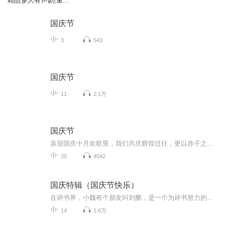
精品多人有声剧|重生
科幻|历史穿越
国庆节
3
543
国庆节
11
2.1万
国庆节
喜迎国庆十月欢歌里，我们共庆辉煌过往，更以赤子之心，向未来书写滚烫的誓言——这盛世，值得我们以热爱相拥。
20
4542
国庆特辑（国庆节快乐）
在评书界，小魏有个朋友叫刘鹏，是一个为评书努力的小伙子。在2021年国庆期间，他想弄个特辑，便烦劳我给他录个爱国题材的评书小段儿。这种事情，不是特殊情况，小魏一般不会拒绝，也就给其录了一个《鲁迅踢鬼》，等他传完，我再传到我的专辑里。另外，小...
14
1.6万