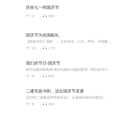
庆祝七一和国庆节
24
1818
国庆节为祖国献礼
【蔡蔡演艺】课程﹣-﹣主持表演，口才，声乐，中国舞，民族舞。独特的小舞台，专业的录音棚，每一位同学都能成为优秀的小明星。独特的教学模式，轻松上课，快乐学习！知名主持人，舞蹈家，高级教师任职授课！江南总校：河沟街42号三楼 18545856430江北分校...
215
1.7万
我们的节日-国庆节
南京出版传媒集团·南京出版社出版的图书《我们的节日》通过对中国节日文化和节日意义进行深度的挖掘，面向青少年群体构建独具特色的栏目内容，以此丰富春节、元宵节、清明节、端午节、七夕节、中秋节、重阳节等传统节日；六一节、教师节、国庆节等新兴节日的文化内涵和表现形式。促进青少年形成新的节日习俗，提升节日仪式感、认同感。音频作品由金陵朗读者联盟志愿者朗诵，南京音像出版社、金陵图书馆联合制作。
35
8076
二建市政冲刺，适合国庆节逆袭
2020年二级建造师市政专业1、从基础到密训冲刺V2、从精华课程到超压密押V3、0基础同步更新v4、持续更新到2020年考试V5、只要你跟着学让你一次稳拿证V6、渠道超压压题，超压三页纸等独家绝密压题!
36
2619