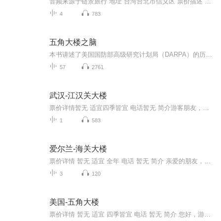
音频来源于链景旅行 地址 台湾台北市信义区 票价描述 500.00元新台币 开放时间 全天 乘车信息 暂无
4
783
五角大楼之脑
本书讲述了美国国防部高级研究计划局（DARPA）的历史、现在和未来，涉及科技、经济、军事、政治等前沿性问题，阐述了互联网、人造卫星等诸多前沿科技是由DARPA首先发明和研究的，并对相关政治军事理论进行了创新性论述。
57
2761
武汉-江汉关大楼
票价详情暂无 适宜四季皆宜 电话暂无 简介游客朋友，欢迎您来到充满了希腊古典式和欧洲文艺复兴时期建筑风格的大楼——江汉关大楼。 这江汉关大楼曾经是汉口最雄伟的建筑，如今也是武汉市的标志性建筑之一。大楼建成于1924年，它的设立是一个时代开启的标...
1
583
爱尔兰-海关大楼
票价详情 暂无 适宜 全年 电话 暂无 简介 亲爱的朋友，很荣幸在海关大楼前迎接您的到来。在您面前的这座海关大楼，位于爱尔兰首府都柏林利菲河北岸的海关大楼码头上，处在巴特桥和塔尔波特纪念桥之间。这可是一栋大师级别的18世纪新古典主义建筑，被誉为都...
3
120
美国-五角大楼
票价详情 暂无 适宜 四季皆宜 电话 暂无 简介 您好，游客朋友，说起美国五角大楼啊，可谓是世界闻名。接下来我就给您简单介绍一下。五角大楼是美国国防部和陆，海，空三军总部，因五角形建筑外观而得名。它建于二次大战期间，以全世界最大的办公大楼而闻名...