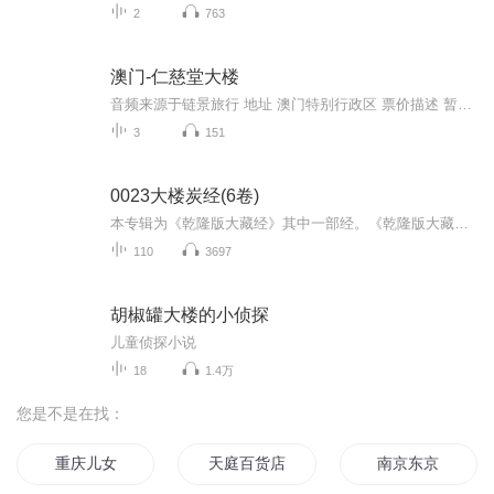
2
763
澳门-仁慈堂大楼
音频来源于链景旅行 地址 澳门特别行政区 票价描述 暂无 开放时间 暂无 乘车信息 暂无
3
151
0023大楼炭经(6卷)
本专辑为《乾隆版大藏经》其中一部经。《乾隆版大藏经》为清代官刻汉文大藏经，是在明朝《永乐北藏》基础上编较而成的，全藏共分正藏和续藏两类。正藏共485函，以千字文编号，从“天”至“漆”，分为大乘五大部经、五大部外重单译经、小乘《阿含经》及重单...
110
3697
胡椒罐大楼的小侦探
儿童侦探小说
18
1.4万
您是不是在找：
重庆儿女
天庭百货店
南京东京