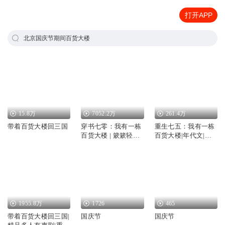
打开APP
北京国庆节期间百货大楼
15.8万
7052.2万
261.4万
带着百货大楼回三国
穿书七零：我有一栋
重生七五：我有一栋
百货大楼 | 簌簌轻扬
百货大楼|年代文|穿
丨年代团宠
越致富|军婚
1955.8万
1726
465
带着百货大楼回三国|
国庆节
国庆节