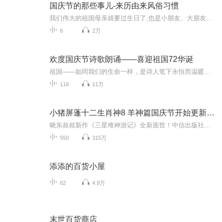
国庆节的那些事儿-来历由来风俗习惯
我们伟大的祖国母亲就要过生日了,也是小朋友、大朋友们最喜欢的“国庆小长假”或说“黄金周”还有说”国庆7天乐”的，说法真是不一而足。那么“国庆节”是怎么来的？自古以来国庆节怎么庆贺？新中国国庆节的来历，以及新中国国庆节的庆贺方式又有哪些呢？ ...
6
2万
欢度国庆节诗歌朗诵——喜迎祖国72华诞
祖国——如同我们的生命一样，是诗人笔下永恒而温暖的主题。在祖国72周年华诞来临之际，特创建这个诗歌朗诵专辑，诵读经典爱国篇章，和大家一起歌颂祖国，向国庆的献礼！祝愿伟大的祖国繁荣富强，祝愿大家国庆节快乐，度过平安快乐的黄金周假期！
116
11万
小猪屏蓬十二生肖神8 羊神篇国庆节开始更新啦！
晓东叔叔新作《三星堆神游记》全新面世！中信出版社出版！京东当当淘宝均有售！点蓝色字收听——《小猪屏蓬爆笑日记2024》《小猪屏蓬爆笑日记2》《小猪屏蓬爆笑日记1》让你笑得喘不上气！《我进故宫当富翁——小猪屏蓬故宫财商笔记》教你成为大富翁！《小...
550
315万
添添的百货小屋
62
4.9万
末世百货商店