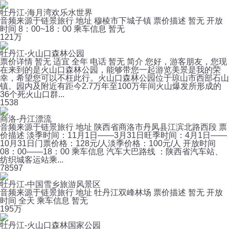
牡丹江-海月湾欢乐水世界
音频来源于链景旅行 地址 穆棱市下城子镇 票价描述 暂无 开放
时间 8：00~18：00 乘车信息 暂无
12
1万
牡丹江-火山口森林公园
票价详情 暂无 适宜 全年 电话 暂无 简介 您好，游客朋友，您现
在来到的是火山口森林公园，能够带您一起游览美景是我的荣
幸，希望您可以不枉此行。火山口森林公园位于琼山市西部石山
镇。园内及附近有距今2.7万年至100万年间火山爆发所形成的
36个死火山口群...
1
538
商洛-丹江漂流
音频来源于链景旅行 地址 陕西省商洛市丹凤县江滨北路西段 票
价描述 淡季时间：11月1日——3月31日旺季时间：4月1日——
10月31日门票价格：128元/人淡季价格：100元/人 开放时间
08：00——18：00 乘车信息 汽车大巴路线 ：陕西省汽车站、
纺织城客运站乘...
7
8597
牡丹江-中国雪乡旅游风景区
音频来源于链景旅行 地址 牡丹江双峰林场 票价描述 暂无 开放
时间 全天 乘车信息 暂无
19
5万
牡丹江-火山口森林国家公园