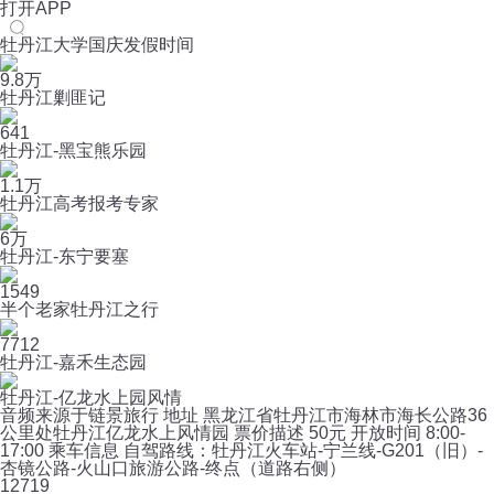
打开APP
牡丹江大学国庆发假时间
9.8万
牡丹江剿匪记
641
牡丹江-黑宝熊乐园
1.1万
牡丹江高考报考专家
6万
牡丹江-东宁要塞
1549
半个老家牡丹江之行
7712
牡丹江-嘉禾生态园
牡丹江-亿龙水上园风情
音频来源于链景旅行 地址 黑龙江省牡丹江市海林市海长公路36
公里处牡丹江亿龙水上风情园 票价描述 50元 开放时间 8:00-
17:00 乘车信息 自驾路线：牡丹江火车站-宁兰线-G201（旧）-
杏镜公路-火山口旅游公路-终点（道路右侧）
1
2719