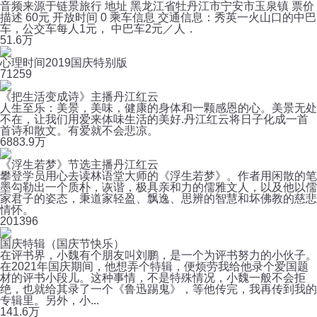
音频来源于链景旅行 地址 黑龙江省牡丹江市宁安市玉泉镇 票价
描述 60元 开放时间 0 乘车信息 交通信息：秀英一火山口的中巴
车，公交车每人1元， 中巴车2元／人．
5
1.6万
心理时间2019国庆特别版
7
1259
《把生活变成诗》主播丹江红云
人生至乐：美景，美味，健康的身体和一颗感恩的心。美景无处
不在，让我们用爱来体味生活的美好.丹江红云将日子化成一首
首诗和散文。有爱就不会悲凉。
688
3.9万
《浮生若梦》节选主播丹江红云
攀登学员用心去读林语堂大师的《浮生若梦》。作者用闲散的笔
墨勾勒出一个质朴，诙谐，极具亲和力的儒雅文人，以及他以儒
家君子的姿态，秉道家轻盈、飘逸、思辨的智慧和坏佛教的慈悲
情怀。
20
1396
国庆特辑（国庆节快乐）
在评书界，小魏有个朋友叫刘鹏，是一个为评书努力的小伙子。
在2021年国庆期间，他想弄个特辑，便烦劳我给他录个爱国题
材的评书小段儿。这种事情，不是特殊情况，小魏一般不会拒
绝，也就给其录了一个《鲁迅踢鬼》，等他传完，我再传到我的
专辑里。另外，小...
14
1.6万