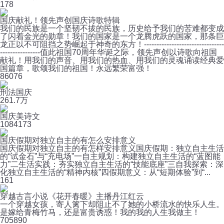
1
78
国庆献礼！领先声创国庆诗歌特辑
我们的民族是一个坚韧不拔的民族，历史给予我们的苦难都变成
了闪着金光的勋章！我们的国家是一个龙腾虎跃的国家，那条巨
龙正以不可阻挡之势崛起于神奇的东方！--------------------------------
----------------值此祖国70周年华诞之际，领先声创以诗歌向祖国
献礼！用我们的声音、用我们的热血、用我们的灵魂诵读经典爱
国篇章，歌颂我们的祖国！永远繁荣富强！
8
6076
刑法国庆
26
1.7万
国庆美诗文
108
4173
国庆假期对独立自主的有怎么安排意义
国庆假期对独立自主的有怎样安排意义国庆假期：独立自主生活
的“试金石”与“充电场”一自主规划：构建独立自主生活的“蓝图能
力”二生活实践：夯实独立自主生活的“技能底座”三自我探索：深
化独立自主生活的“精神内核”四假期意义：从“短期体验”到“...
1
61
穿越古言小说《花开春暖》主播丹江红云
一个穿越女孩，寄人篱下却阻止不了她的小桥流水的快乐人生。
是嫁给青梅竹马，还是富贵诱惑！我的我的人生我做主！
70
5890