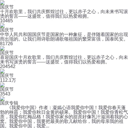
国庆节
十月欢歌里，我们共庆辉煌过往，更以赤子之心，向未来书写滚
烫的誓言——这盛世，值得我们以热爱相拥。
10
465
国庆节
中华人民共和国国庆节是国家的一种象征，是伴随着国家的出现
而出现的。让我们用诗歌朗诵歌颂祖国的繁荣富强，国泰民安。
8
1726
国庆节
喜迎国庆十月欢歌里，我们共庆辉煌过往，更以赤子之心，向未
来书写滚烫的誓言——这盛世，值得我们以热爱相拥。
20
4542
国庆节
11
2.1万
国庆节
3
543
国庆专辑
《我爱你中国》作者：凝嫣心语我爱你中国！我爱你春天蓬
勃的秧苗；我爱你秋日金黄的硕果。我爱你中国！我爱你青松气
质，我爱你红梅品格！我爱你家乡的甜蔗好像乳汁滋润着我的心
窝。我爱你中国，我要把最美的歌儿献给你，我的母亲我的祖
国。我爱你中国，我爱...