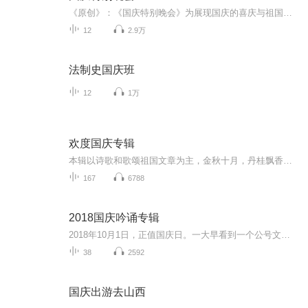
《原创》：《国庆特别晚会》为展现国庆的喜庆与祖国的深情我将以具体的场景切入从清晨升旗的庄严到街头巷尾的欢庆到历史与当下的交融，用优美的笔触传递对祖国的热爱与自豪！用诗歌和情感美文形式，歌颂祖国的繁荣富强，祝人民幸福安康！
12
2.9万
法制史国庆班
12
1万
欢度国庆专辑
本辑以诗歌和歌颂祖国文章为主，金秋十月，丹桂飘香，在这个充满丰收喜悦的季节里，我们满怀激动和自豪，迎来了中华人民共和国76周年华诞。这不仅是一个庄重的纪念日，更是全体中华儿女共同欢庆的盛大的节日，承载着深厚的民族情感和历史意义.
167
6788
2018国庆吟诵专辑
2018年10月1日，正值国庆日。一大早看到一个公号文章，正是文天祥的《己卯十月一日至燕越五日罹狴犴有感而赋》。当然，彼十一非当今的十一。不过数字的巧合还是让人感触，今天拿来读一读，体味一番历史英杰的民族情怀，恰也当时。 根据诗题来看，这组诗是写于十月一日至十月五日之间，是文天祥被俘之后所作，这些诗作不仅有凛凛正气，更也能看的到他百端交集的复杂情感。另一首于右任先生的《望大陆》，微信公号有称《望乡》，一句“山之上国之殇”荡气回肠，一并兴起拿来读了一读。仓促间多有瑕疵...
38
2592
国庆出游去山西