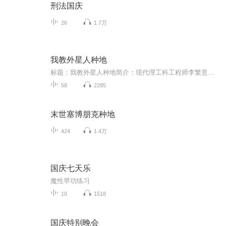
刑法国庆
26
1.7万
我教外星人种地
标题：我教外星人种地简介：现代理工科工程师李繁意外穿越到贫瘠的苍穹星，成为弱势的苍族族人，无系统外挂加持。此地冻土荒芜、粮食绝收，附庸苍族的小灰人勤恳耕种却收效甚微，强悍好战的黑潮族更是虎视眈眈，伺机吞并部落。发现族人将高能稀缺星核晶当...
58
2285
末世塞博朋克种地
424
1.4万
国庆七天乐
魔性早功练习
10
1518
国庆特别晚会