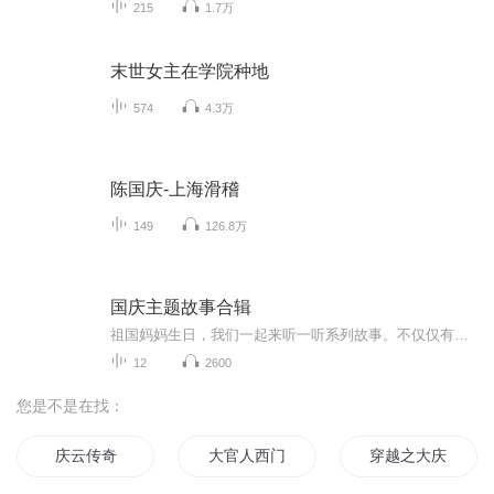
215
1.7万
末世女主在学院种地
574
4.3万
陈国庆-上海滑稽
149
126.8万
国庆主题故事合辑
祖国妈妈生日，我们一起来听一听系列故事。不仅仅有《我的祖国》，还有红军故事，也有关于战争的故事，让大家体会到和平年代的不易。
12
2600
您是不是在找：
庆云传奇
大官人西门庆
穿越之大庆帝国