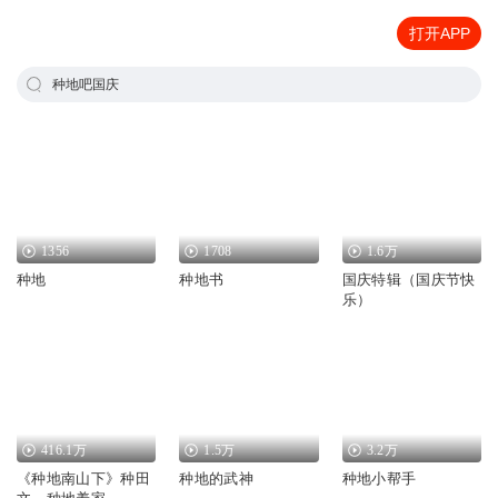
打开APP
种地吧国庆
1356
1708
1.6万
种地
种地书
国庆特辑（国庆节快
乐）
416.1万
1.5万
3.2万
《种地南山下》种田
种地的武神
种地小帮手