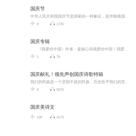
国庆节
中华人民共和国国庆节是国家的一种象征，是伴随着国家的出现而出现的。让我们用诗歌朗诵歌颂祖国的繁荣富强，国泰民安。
8
1726
国庆专辑
《我爱你中国》作者：凝嫣心语我爱你中国！我爱你春天蓬勃的秧苗；我爱你秋日金黄的硕果。我爱你中国！我爱你青松气质，我爱你红梅品格！我爱你家乡的甜蔗好像乳汁滋润着我的心窝。我爱你中国，我要把最美的歌儿献给你，我的母亲我的祖国。我爱你中国，我爱...
1
78
国庆献礼！领先声创国庆诗歌特辑
我们的民族是一个坚韧不拔的民族，历史给予我们的苦难都变成了闪着金光的勋章！我们的国家是一个龙腾虎跃的国家，那条巨龙正以不可阻挡之势崛起于神奇的东方！------------------------------------------------值此祖国70周年华诞之际，领先声创以诗歌向祖国献礼！用我们的声音、用我们的热血、用我们的灵魂诵读经典爱国篇章，歌颂我们的祖国！永远繁荣富强！
8
6076
国庆美诗文
108
4173