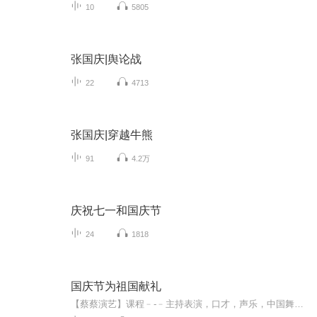
10
5805
张国庆|舆论战
22
4713
张国庆|穿越牛熊
91
4.2万
庆祝七一和国庆节
24
1818
国庆节为祖国献礼
【蔡蔡演艺】课程﹣-﹣主持表演，口才，声乐，中国舞，民族舞。独特的小舞台，专业的录音棚，每一位同学都能成为优秀的小明星。独特的教学模式，轻松上课，快乐学习！知名主持人，舞蹈家，高级教师任职授课！江南总校：河沟街42号三楼 18545856430江北分校...