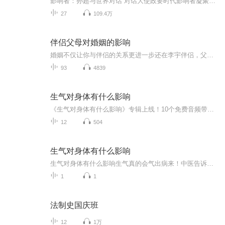
影响者：孙超与世界对话 对话大使政要时代影响者凝聚不同的人生和智慧解读各国政策和商业机遇全球化视角讲述世界发展和中国方案 孙超，“一带一路”大使访谈总策划；深圳大学客座教授、人民大学商学院、北京交通大学语传学院导师；新加坡南洋理工大学、美...
27
109.4万
伴侣父母对婚姻的影响
婚姻不仅让你与伴侣的关系更进一步还在李宇伴侣，父母之间创造了原本不存在的纽带，无论古今中外，婆媳/翁胥关系都是人际交往中的重要一环，引发了无尽的困扰与思索。擅长解决人际关系问题的著名咨询师苏珊.福沃德以一针见血的笔触直击这一话题，让我们学...
93
4839
生气对身体有什么影响
《生气对身体有什么影响》专辑上线！10个免费音频带你搞懂生气对身体的N种伤害，标题系统到让你怀疑人生。付费音频更是深度剖析，10篇精华文章组合拳，让你彻底告别“气”出病。健康生活，从管理情绪开始，别让怒气成为你的健康杀手！
12
504
生气对身体有什么影响
生气对身体有什么影响生气真的会气出病来！中医告诉你为什么别当"暴躁老哥" 最近某社交平台上流行"暴躁文学"，动不动就"气得我脑壳疼"，看似是玩笑话，但从中医角度看，生气真不是闹着玩的。今天咱们就聊点扎心的：那些你以为发泄完就完事的怒气，正在...
1
1
法制史国庆班
12
1万