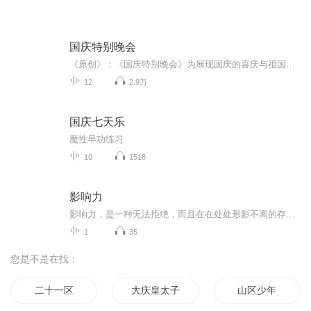
国庆特别晚会
《原创》：《国庆特别晚会》为展现国庆的喜庆与祖国的深情我将以具体的场景切入从清晨升旗的庄严到街头巷尾的欢庆到历史与当下的交融，用优美的笔触传递对祖国的热爱与自豪！用诗歌和情感美文形式，歌颂祖国的繁荣富强，祝人民幸福安康！
12
2.9万
国庆七天乐
魔性早功练习
10
1518
影响力
影响力，是一种无法拒绝，而且在在处处形影不离的存在。 最大和最佳的成功莫过于用善良真挚的言行举止建立起来自己的影响力。
1
35
您是不是在找：
二十一区
大庆皇太子
山区少年