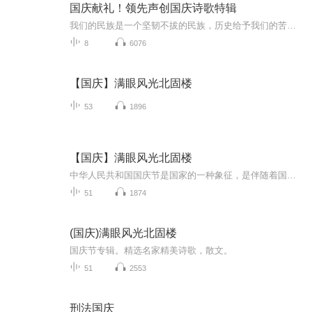
国庆献礼！领先声创国庆诗歌特辑
我们的民族是一个坚韧不拔的民族，历史给予我们的苦难都变成了闪着金光的勋章！我们的国家是一个龙腾虎跃的国家，那条巨龙正以不可阻挡之势崛起于神奇的东方！------------------------------------------------值此祖国70周年华诞之际，领先声创以诗歌向祖国献礼！用我们的声音、用我们的热血、用我们的灵魂诵读经典爱国篇章，歌颂我们的祖国！永远繁荣富强！
8
6076
【国庆】满眼风光北固楼
53
1896
【国庆】满眼风光北固楼
中华人民共和国国庆节是国家的一种象征，是伴随着国家的出现而出现的，并且变得尤为重要。它成为一个独立国家的标志，反映这个国家的国体和政体。 国庆节是一种新的、全民性的节日形式，承载了反映我们这个国家、民族的凝聚力的功能。同时国庆日上的大规模...
51
1874
(国庆)满眼风光北固楼
国庆节专辑。精选名家精美诗歌，散文。
51
2553
刑法国庆