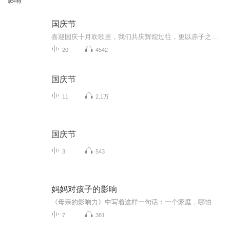
影响
国庆节
喜迎国庆十月欢歌里，我们共庆辉煌过往，更以赤子之心，向未来书写滚烫的誓言——这盛世，值得我们以热爱相拥。
20
4542
国庆节
11
2.1万
国庆节
3
543
妈妈对孩子的影响
《母亲的影响力》中写着这样一句话：一个家庭，哪怕家徒四壁，只要有一个正直、勤劳、善良、乐观的母亲，这样的家庭就是心灵成长的圣殿和源泉。母亲对孩子的影响力，犹如一股永不间断的力量，将影响孩子的一生。妈妈给孩子最好的爱，就是让他明白：因为有...
7
381