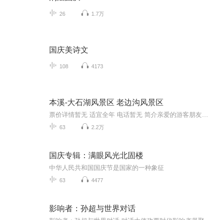
26
1.7万
国庆美诗文
108
4173
本溪-大石湖风景区 老边沟风景区
票价详情暂无 适宜全年 电话暂无 简介亲爱的游客朋友，欢迎您来到美丽的大石湖风景区，今天同您一起游览大石湖风景区。 大石湖风景区位于本溪满族自治县东营坊乡境内，属于新城子村、南营坊村、兰河/国有/林场所辖的部分区域，东邻桓仁、宽甸；南接赛马、...
63
2.2万
国庆专辑：满眼风光北固楼
中华人民共和国国庆节是国家的一种象征
63
4477
影响者：孙超与世界对话