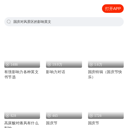
打开APP
国庆对风景区的影响英文
1486
19.9万
1.6万
有强影响力各种英文
影响力对话
国庆特辑（国庆节快
书节选
乐）
828
465
1726
高尿酸对痛风有什么
国庆节
国庆节