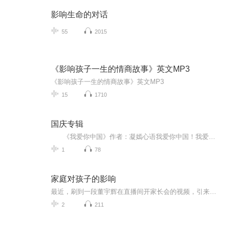
影响生命的对话
55
2015
《影响孩子一生的情商故事》英文MP3
《影响孩子一生的情商故事》英文MP3
15
1710
国庆专辑
《我爱你中国》作者：凝嫣心语我爱你中国！我爱你春天蓬勃的秧苗；我爱你秋日金黄的硕果。我爱你中国！我爱你青松气质，我爱你红梅品格！我爱你家乡的甜蔗好像乳汁滋润着我的心窝。我爱你中国，我要把最美的歌儿献给你，我的母亲我的祖国。我爱你中国，我爱...
1
78
家庭对孩子的影响
最近，刷到一段董宇辉在直播间开家长会的视频，引来了9万人围观。谈到教育问题时，他一针见血地指出：“父母与其一味焦虑，不如给孩子营造良好的学习环境和尊重知识的氛围。”他还分享到，自己小时候写作业，爸妈从来不会在家看电视，而是出去干活。是啊，...
2
211