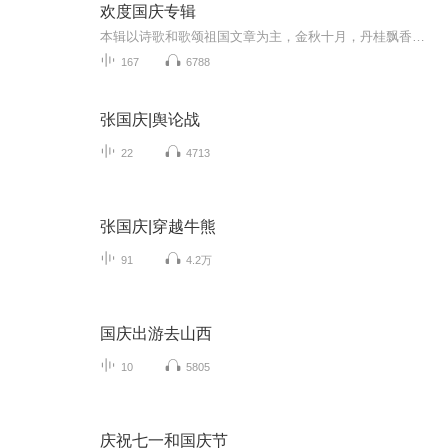
欢度国庆专辑
本辑以诗歌和歌颂祖国文章为主，金秋十月，丹桂飘香，在这个充满丰收喜悦的季节里，我们满怀激动和自豪，迎来了中华人民共和国76周年华诞。这不仅是一个庄重的纪念日，更是全体中华儿女共同欢庆的盛大的节日，承载着深厚的民族情感和历史意义.
167
6788
张国庆|舆论战
22
4713
张国庆|穿越牛熊
91
4.2万
国庆出游去山西
10
5805
庆祝七一和国庆节