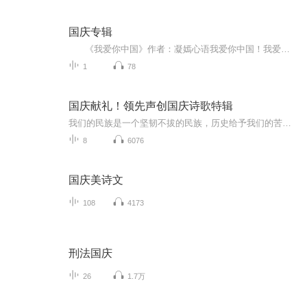
国庆专辑
《我爱你中国》作者：凝嫣心语我爱你中国！我爱你春天蓬勃的秧苗；我爱你秋日金黄的硕果。我爱你中国！我爱你青松气质，我爱你红梅品格！我爱你家乡的甜蔗好像乳汁滋润着我的心窝。我爱你中国，我要把最美的歌儿献给你，我的母亲我的祖国。我爱你中国，我爱...
1
78
国庆献礼！领先声创国庆诗歌特辑
我们的民族是一个坚韧不拔的民族，历史给予我们的苦难都变成了闪着金光的勋章！我们的国家是一个龙腾虎跃的国家，那条巨龙正以不可阻挡之势崛起于神奇的东方！------------------------------------------------值此祖国70周年华诞之际，领先声创以诗歌向祖国献礼！用我们的声音、用我们的热血、用我们的灵魂诵读经典爱国篇章，歌颂我们的祖国！永远繁荣富强！
8
6076
国庆美诗文
108
4173
刑法国庆
26
1.7万