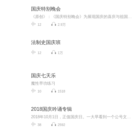
国庆特别晚会
《原创》：《国庆特别晚会》为展现国庆的喜庆与祖国的深情我将以具体的场景切入从清晨升旗的庄严到街头巷尾的欢庆到历史与当下的交融，用优美的笔触传递对祖国的热爱与自豪！用诗歌和情感美文形式，歌颂祖国的繁荣富强，祝人民幸福安康！
12
2.9万
法制史国庆班
12
1万
国庆七天乐
魔性早功练习
10
1518
2018国庆吟诵专辑
2018年10月1日，正值国庆日。一大早看到一个公号文章，正是文天祥的《己卯十月一日至燕越五日罹狴犴有感而赋》。当然，彼十一非当今的十一。不过数字的巧合还是让人感触，今天拿来读一读，体味一番历史英杰的民族情怀，恰也当时。 根据诗题来看，这组诗是写于十月一日至十月五日之间，是文天祥被俘之后所作，这些诗作不仅有凛凛正气，更也能看的到他百端交集的复杂情感。另一首于右任先生的《望大陆》，微信公号有称《望乡》，一句“山之上国之殇”荡气回肠，一并兴起拿来读了一读。仓促间多有瑕疵...
38
2592