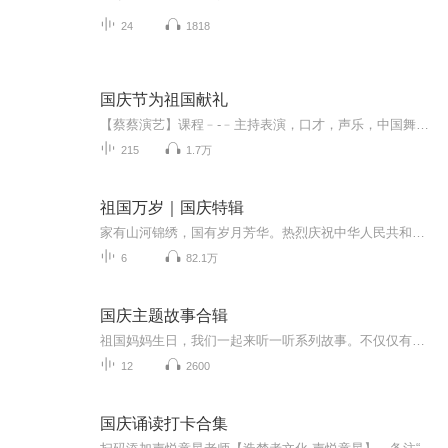
24
1818
国庆节为祖国献礼
【蔡蔡演艺】课程﹣-﹣主持表演，口才，声乐，中国舞，民族舞。独特的小舞台，专业的录音棚，每一位同学都能成为优秀的小明星。独特的教学模式，轻松上课，快乐学习！知名主持人，舞蹈家，高级教师任职授课！江南总校：河沟街42号三楼 18545856430江北分校...
215
1.7万
祖国万岁｜国庆特辑
家有山河锦绣，国有岁月芳华。热烈庆祝中华人民共和国成立73周年！
6
82.1万
国庆主题故事合辑
祖国妈妈生日，我们一起来听一听系列故事。不仅仅有《我的祖国》，还有红军故事，也有关于战争的故事，让大家体会到和平年代的不易。
12
2600
国庆诵读打卡合集