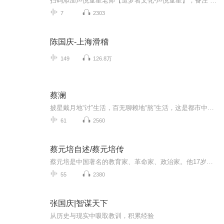
扫码添加声悦童星老师【造梦者文化-声悦童星】，备注“诵读打卡”报名，已添加好友的，直接发送“诵读打卡”报名，报名成功后进入社群。
7
2303
陈国庆-上海滑稽
149
126.8万
蔡澜
披星戴月地“讨”生活，百无聊赖地“熬”生活，这是都市中很多人的真实写照。在这个崇尚财富和成功的世界，很少会有人会拿“快乐”作为择业的标准。但却有这么一个人，不仅一生爱玩，更是将每一件“好玩”的事都发挥到极致，将“享受人生”做成了正业。他...
61
2560
蔡元培自述/蔡元培传
蔡元培是中国著名的教育家、革命家、政治家。他17岁中秀才，22岁中举人，24岁中进士，27岁成为翰林院编修。是具有翰林身份、在清末主动投身反清革命活动的著名人物之一，他也是中华民国首任教育总长，曾出任北京大学校长，把北大这所当时军阀盘踞下的衙门...
55
2380
张国庆|智谋天下
从历史与现实中吸取教训，积累经验