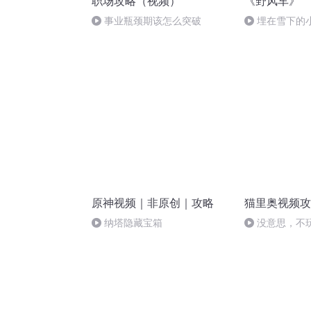
职场攻略（视频）
《野风车》
事业瓶颈期该怎么突破
埋在雪下的小
原神视频｜非原创｜攻略
猫里奥视频攻
纳塔隐藏宝箱
没意思，不