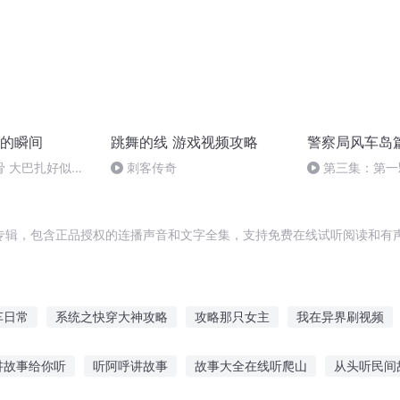
的瞬间
跳舞的线 游戏视频攻略
警察局风车岛
骨 大巴扎好似温
刺客传奇
第三集：第一
专辑，包含正品授权的连播声音和文字全集，支持免费在线试听阅读和有声
车日常
系统之快穿大神攻略
攻略那只女主
我在异界刷视频
略
明星攻略手记
青春的恋爱攻略
末日男神攻略
攻略你的
讲故事给你听
听阿呼讲故事
故事大全在线听爬山
从头听民间
快穿攻略男神你别跑
太子攻略
顺风车老公