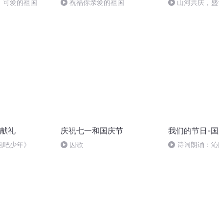
，可爱的祖国
祝福你亲爱的祖国
山河共庆，盛
献礼
庆祝七一和国庆节
我们的节日-
跑吧少年》
囚歌
诗词朗诵：沁
读者：张继军