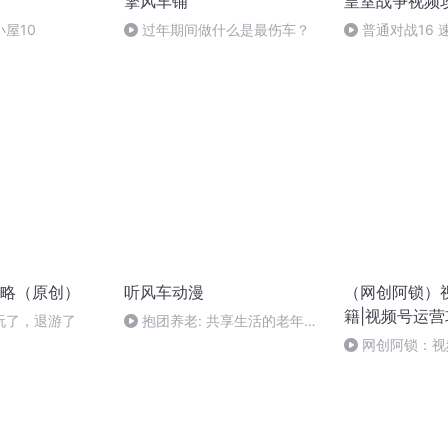
擎风车铺
皇室战争视频
屋10
过年期间做什么是最伤车？
普通对战16 
石
略（原创）
听风车动漫
（网创阿锁）
籍|视频号运营
玩了，退游了
抱团养老: 共享生活的老年新
选择
网创阿锁：视
忌