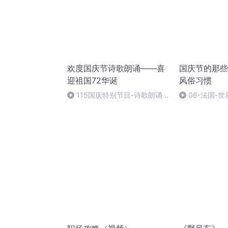
欢度国庆节诗歌朗诵——喜
国庆节的那些
迎祖国72华诞
风俗习惯
115国庆特别节目-诗歌朗诵-
06-法国-
中国梦
国庆节的那些