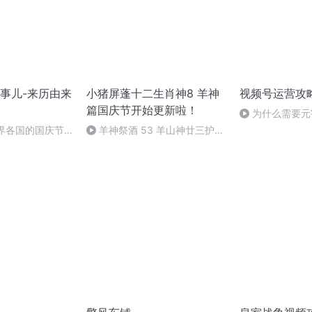
事儿-来历由来
小猪屏蓬十二生肖神8 羊神
视频号运营攻
篇国庆节开始更新啦！
为什么需要元
世界各国的国庆节-
羊神祭酒 53 羊山神廿三护祭
事儿
坛 敬天地白泽做祭酒（4）