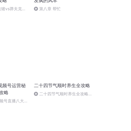
攻略
发疯的风车
速猪vs莽夫克隆
第八章 帮忙
视频号运营秘
二十四节气顺时养生全攻略
攻略
二十四节气顺时养生全攻略
57立秋养生先养肺，添衣还需等
频号直播八大禁
一等