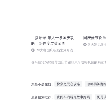
主播语录|每人一条国庆攻
国庆佳节欢乐
略，陪你度过黄金周
冬天寒风刺
暖的春天
CV大咖国庆祝福之冷月浅浅
篇
喜马拉雅为您推荐国庆节跑顺风车攻略视频的精选
快穿之无心攻略
攻略男神翻
您是不是在找：
我被系统攻略了
异世界全攻
夜间车内听鬼故事好吗
阿丹
最新搜索推荐：
少女攻略系统
攻略女王