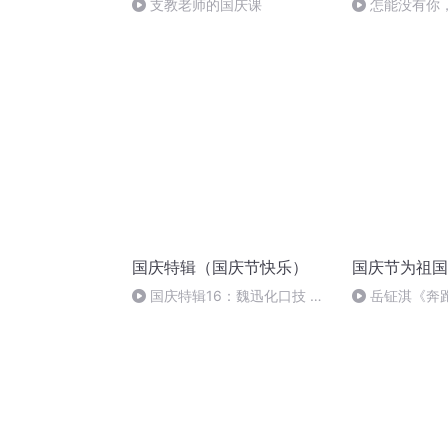
支教老师的国庆课
怎能没有你
国庆特辑（国庆节快乐）
国庆节为祖国
国庆特辑16：魏迅化口技 二
岳钲淇《奔
胡 东方红+一般唱法和原生态