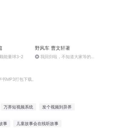
篇
野风车 曹文轩著
颗能量球3-2
我回归啦，不知道大家等的久
吗？谢谢大家的耐心等待，往后
恢复
书MP3打包下载。
万界短视频系统
发个视频到异界
世界
顺风车奇缘
成神攻略
故事
儿童故事会在线听故事