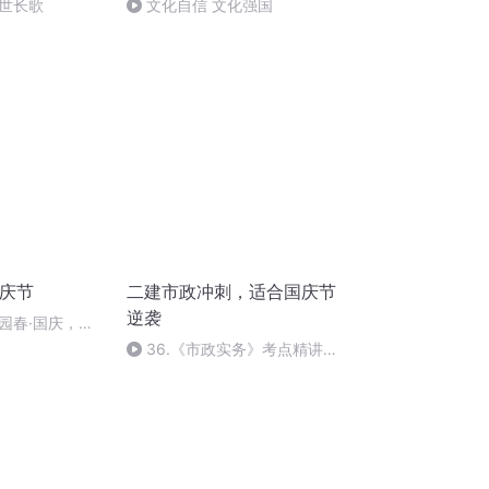
世长歌
文化自信 文化强国
国庆节
二建市政冲刺，适合国庆节
逆袭
园春·国庆，朗
36.《市政实务》考点精讲第
36节课_2020926212025