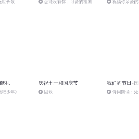
盛世长歌
怎能没有你，可爱的祖国
祝福你亲爱的
献礼
庆祝七一和国庆节
我们的节日-
跑吧少年》
囚歌
诗词朗诵：沁
读者：张继军