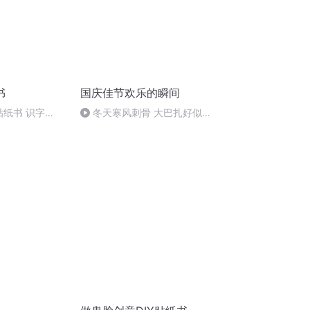
书
国庆佳节欢乐的瞬间
贴纸书 识字
冬天寒风刺骨 大巴扎好似温
暖的春天