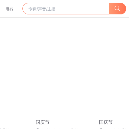
电台
国庆节
国庆节