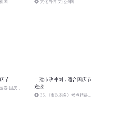
祖国
文化自信 文化强国
国庆节
二建市政冲刺，适合国庆节
逆袭
园春·国庆，朗
36.《市政实务》考点精讲第
36节课_2020926212025