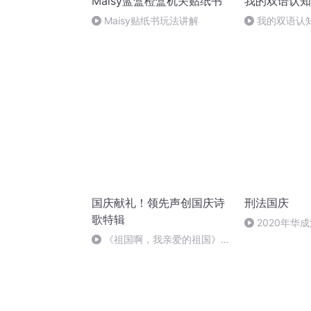
Maisy蓝盒橙盒机关贴纸书
我的双语认知
Maisy贴纸书玩法讲解
我的双语认
国庆献礼！领先声创国庆诗
刑法国庆
歌特辑
2020年华
刑法陈 (26)
《祖国啊，我亲爱的祖国》温
婉