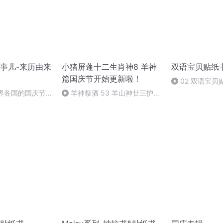
事儿-来历由来
小猪屏蓬十二生肖神8 羊神
双语宝贝贴纸
篇国庆节开始更新啦！
02 双语宝贝
First Words
世界各国的国庆节-
羊神祭酒 53 羊山神廿三护祭
事儿
坛 敬天地白泽做祭酒（4）