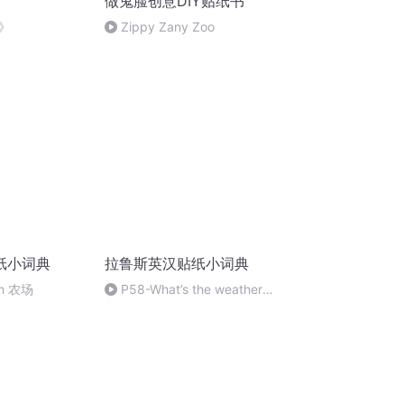
做鬼脸创意DIY贴纸书
》
Zippy Zany Zoo
纸小词典
拉鲁斯英汉贴纸小词典
rm 农场
P58-What’s the weather
like 天气怎么样