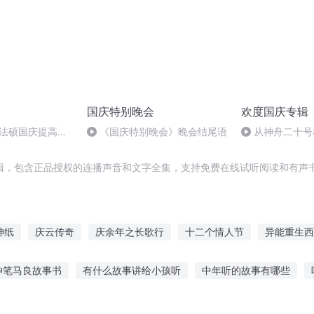
国庆特别晚会
欢度国庆专辑
成法硕国庆提高班
《国庆特别晚会》晚会结尾语
从神舟二十号
2)
的“隐形实力”
辑，包含正品授权的连播声音和文字全集，支持免费在线试听阅读和有声书
神纸
庆云传奇
庆余年之长歌行
十二个情人节
异能重生西
纸情书
最后一个情人节
纸为重生
千年情节之三生三世
那
神笔马良故事书
有什么故事讲给小孩听
中年听的故事有哪些
末日之纸
饺子故事在线听
小班语言故事应该怎样听
贝儿故事在线听
爱