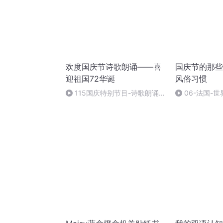
欢度国庆节诗歌朗诵——喜
国庆节的那些
迎祖国72华诞
风俗习惯
115国庆特别节目-诗歌朗诵-
06-法国-
中国梦
国庆节的那些