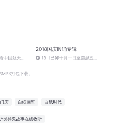
2018国庆吟诵专辑
看中国航天
18《己卯十月一日至燕越五
日罹狴犴有感而赋》组律18首
文天祥 自由吟诵
MP3打包下载。
门庆
白纸画壁
白纸时代
年那月那时节
嘉庆皇帝
听灵异鬼故事在线收听
上小螃蟹在哪听故事
宝宝听故事的感受是