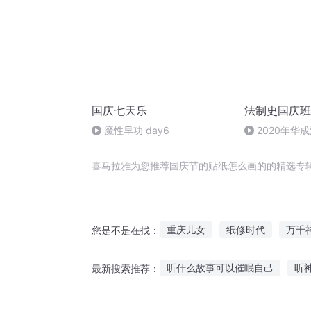
国庆七天乐
法制史国庆班
魔性早功 day6
2020年华
法制史马志冰 (1
喜马拉雅为您推荐国庆节的贴纸怎么画的的精选专
重庆儿女
纸修时代
万千
您是不是在找：
大庆皇太子
一人有庆
一
听什么故事可以催眠自己
听
最新搜索推荐：
穿越之大庆帝国
一纸传说
张曼玉家庭故事在线听
胎儿