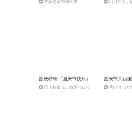
支教老师的国庆课
山河共庆，
国庆特辑（国庆节快乐）
国庆节为祖国
国庆特辑16：魏迅化口技 二
岳钲淇《奔
胡 东方红+一般唱法和原生态