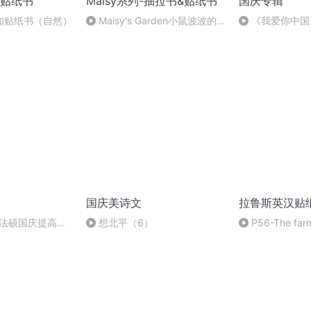
贴纸书
Maisy系列-抽拉书&贴纸书
国庆专辑
知贴纸书（自然）
Maisy's Garden小鼠波波的
《我爱你中国
花园
国庆美诗文
拉鲁斯英汉贴
成法硕国庆提高班
想北平（6）
P56-The fa