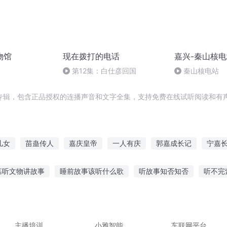
物馆
现在拨打的电话
嘉兴-秦山核
第12集：白仕彦回国
秦山核电站
专辑，包含正品授权的连播声音和文字全集，支持免费在线试听阅读和有声
儿女
苗蛊传人
嘉庆皇帝
一人有庆
郭嘉成长记
宁嘉
皇太子
穿越之大庆帝国
疫情无情人有情
我有郭嘉
苗家人
墓听文物讲故事
睡前故事该听什么歌
听故事知否知否
听不完
奇什么故事
机器岛能联网听故事
盛唐浪漫故事在线听
迷你婚
鬼故事在线听
晚安傻瓜故事在线听
主播培训
小雅智能
车联网平台