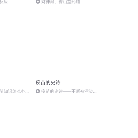
反应
财神湾、香山堂药铺
疫苗的史诗
苗知识怎么办？
疫苗的史诗——不断被污染的
黄热病疫苗