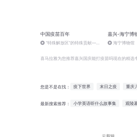
中国疫苗百年
嘉兴-海宁博
“特殊解放区”的特殊贡献——
海宁博物馆
大连卫生研究所纪事
喜马拉雅为您推荐嘉兴国庆能打疫苗吗现在的精选
疫下世界
末日之疫
重庆
您是不是在找：
三苗三术
庆云传奇
大庆
小学英语听什么故事集
观陵
最新搜索推荐：
郭嘉奇传
小班听故事主题墙
听小猪佩
听一个路人故事
东西讲故事
云剪辑