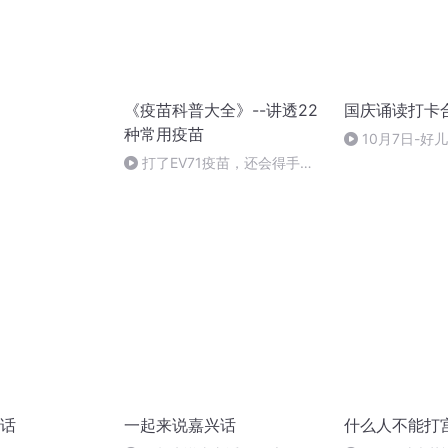
《疫苗科普大全》--讲透22
国庆诵读打卡
种常用疫苗
10月7日-好
打了EV71疫苗，还会得手足
口病吗？
话
一起来说嘉兴话
什么人不能打