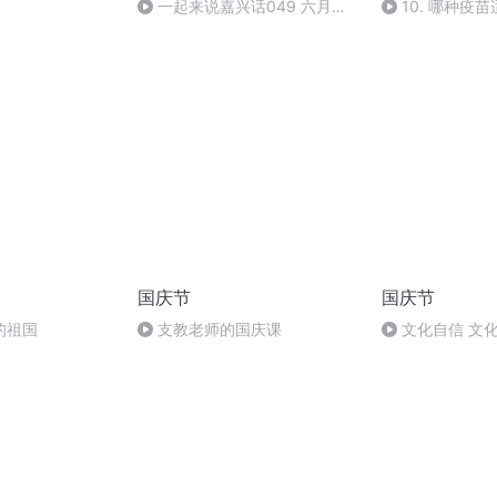
一起来说嘉兴话049 六月债
10. 哪种疫
还得快
国庆节
国庆节
的祖国
支教老师的国庆课
文化自信 文