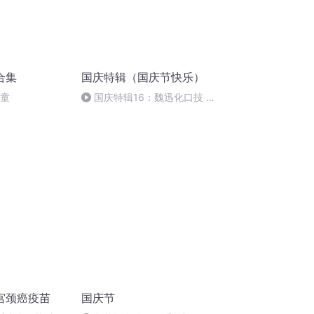
合集
国庆特辑（国庆节快乐）
儿童
国庆特辑16：魏迅化口技 二
胡 东方红+一般唱法和原生态
宫颈癌疫苗
国庆节