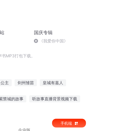
电站
国庆专辑
《我爱你中国》
书MP3打包下载。
长公主
剑州雏苗
皇城有嘉人
小故事
苗女蛊传
嘉靖皇帝不高兴
紫禁城的故事
听故事直播背景视频下载
礼故事在线听
巧虎听故事谁来帮忙
手机端
企业版