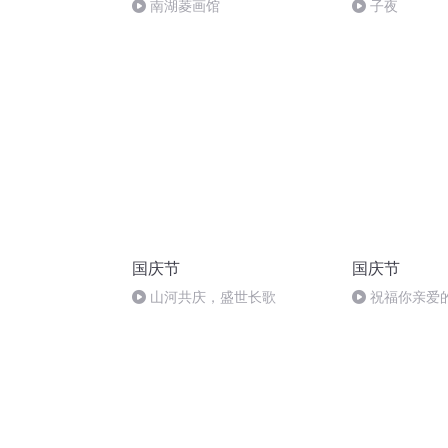
南湖菱画馆
子夜
国庆节
国庆节
山河共庆，盛世长歌
祝福你亲爱