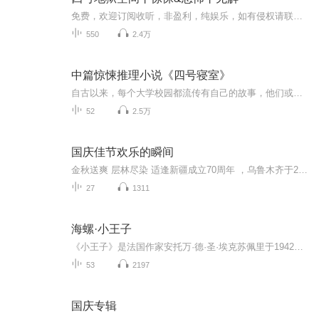
免费，欢迎订阅收听，非盈利，纯娱乐，如有侵权请联系我，立刻下架作者：地狱中的废物全篇946集 日更10集一个天生懦弱的废物被拉入到了4号地狱空间中，同各种形形色色的队友去完成生存的任务，他们所要面对的是鬼物，是怪谈，是恶魔。这里没有魔法。没有斗...
550
2.4万
中篇惊悚推理小说《四号寝室》
自古以来，每个大学校园都流传有自己的故事，他们或者神秘，或者悬疑，隐隐约约在一届届毕业生中流传出来。因为大学的校园面积比较大，所以大多数大学校园都选择建立在荒废的土地之上，有的甚至是坟地！因此大学的校园表面上是学校，其实校园下面层压着无数的鬼魂！他们或许躲在地下不肯出来，或许是在夜深人静的时候偷偷的从下面爬上来，游荡于校园的各个角落。 一连串的死亡事件接踵而至，神秘的医学院竟然牵扯上传说的“鬼吹灯”，这个大学开始进入一场噩梦之中。谣言四处传播开来，4号楼男生寝...
52
2.5万
国庆佳节欢乐的瞬间
金秋送爽 层林尽染 适逢新疆成立70周年 ，乌鲁木齐于2025年9月23日迎来党中央和习大大带领的慰问团。新疆各族群众欢欣鼓舞，热烈欢迎。
27
1311
海螺·小王子
《小王子》是法国作家安托万·德·圣·埃克苏佩里于1942年写成的著名儿童文学短篇小说。本书的主人公是来自外星球的小王子。书中以一位飞行员作为故事叙述者，讲述了小王子从自己星球出发前往地球的过程中，所经历的各种历险。作者以小王子的孩子式的眼光，透视出成人的空虚、盲目，愚妄和死板教条，用浅显天真的语言写出了人类的孤独寂寞、没有根基随风流浪的命运。同时，也表达出作者对金钱关系的批判，对真善美的讴歌。
53
2197
国庆专辑