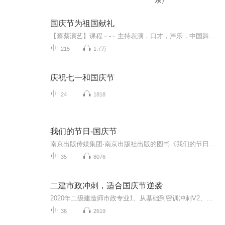
乐）
国庆节为祖国献礼
【蔡蔡演艺】课程﹣-﹣主持表演，口才，声乐，中国舞，民族舞。独特的小舞台，专业的录音棚，每一位同学都能成为优秀的小明星。独特的教学模式，轻松上课，快乐学习！知名主持人，舞蹈家，高级教师任职授课！江南总校：河沟街42号三楼 18545856430江北分校...
215
1.7万
庆祝七一和国庆节
24
1818
我们的节日-国庆节
南京出版传媒集团·南京出版社出版的图书《我们的节日》通过对中国节日文化和节日意义进行深度的挖掘，面向青少年群体构建独具特色的栏目内容，以此丰富春节、元宵节、清明节、端午节、七夕节、中秋节、重阳节等传统节日；六一节、教师节、国庆节等新兴节日的文化内涵和表现形式。促进青少年形成新的节日习俗，提升节日仪式感、认同感。音频作品由金陵朗读者联盟志愿者朗诵，南京音像出版社、金陵图书馆联合制作。
35
8076
二建市政冲刺，适合国庆节逆袭
2020年二级建造师市政专业1、从基础到密训冲刺V2、从精华课程到超压密押V3、0基础同步更新v4、持续更新到2020年考试V5、只要你跟着学让你一次稳拿证V6、渠道超压压题，超压三页纸等独家绝密压题!
36
2619