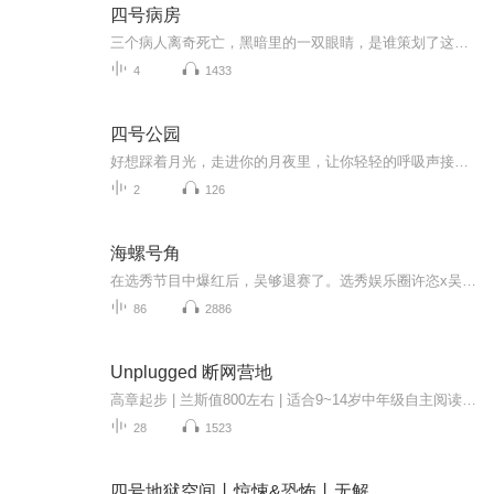
四号病房
三个病人离奇死亡，黑暗里的一双眼睛，是谁策划了这场凶杀案，他用了什么手段能神不知鬼不觉的把人杀掉，敬请收听。
4
1433
四号公园
好想踩着月光，走进你的月夜里，让你轻轻的呼吸声接我走进你的梦。多少个夜晚，望着星空就会想起你。四号公园的故事不知是起点还是终点，等你的我盼望着期待着......
2
126
海螺号角
在选秀节目中爆红后，吴够退赛了。选秀娱乐圈许恣x吴够。没有原型。没有原型。没有原型。HE...
86
2886
Unplugged 断网营地
高章起步 | 兰斯值800左右 | 适合9~14岁中年级自主阅读 | 适合抗拒长篇喜欢悬疑快节奏短篇故事的孩子 | 数字世界强行吃素的自我救赎 故事梗概12 岁的杰特・巴拉诺夫是全球顶级科技富豪之子，被媒体称为 “硅谷第一熊孩子”，沉迷电子设备、娇生惯养。父...
28
1523
四号地狱空间丨惊悚&恐怖丨无解