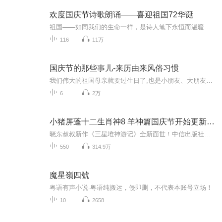
欢度国庆节诗歌朗诵——喜迎祖国72华诞
祖国——如同我们的生命一样，是诗人笔下永恒而温暖的主题。在祖国72周年华诞来临之际，特创建这个诗歌朗诵专辑，诵读经典爱国篇章，和大家一起歌颂祖国，向国庆的献礼！祝愿伟大的祖国繁荣富强，祝愿大家国庆节快乐，度过平安快乐的黄金周假期！
116
11万
国庆节的那些事儿-来历由来风俗习惯
我们伟大的祖国母亲就要过生日了,也是小朋友、大朋友们最喜欢的“国庆小长假”或说“黄金周”还有说”国庆7天乐”的，说法真是不一而足。那么“国庆节”是怎么来的？自古以来国庆节怎么庆贺？新中国国庆节的来历，以及新中国国庆节的庆贺方式又有哪些呢？ ...
6
2万
小猪屏蓬十二生肖神8 羊神篇国庆节开始更新啦！
晓东叔叔新作《三星堆神游记》全新面世！中信出版社出版！京东当当淘宝均有售！点蓝色字收听——《小猪屏蓬爆笑日记2024》《小猪屏蓬爆笑日记2》《小猪屏蓬爆笑日记1》让你笑得喘不上气！《我进故宫当富翁——小猪屏蓬故宫财商笔记》教你成为大富翁！《小...
550
314.9万
魔星嶺四號
粤语有声小说-粤语纯搬运，侵即删，不代表本账号立场！
10
2658