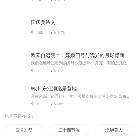
国庆美诗文
108
4173
欧阳自远院士：嫦娥四号与诡异的月球背面
我们在地球上看到的月球永远是半个月亮，哪怕是几亿年以前的恐龙，它们看到的月亮也是这半个月亮。天体化学与地球化学家、中国科学院院士欧阳自远带领我们走近月球，探索神秘又诡异的月球背面。
1
1121
郴州-东江湖逸景营地
音频来源于链景旅行 地址 郴州资兴东江湖兜率岛 票价描述 暂无 开放时间 全天 乘车信息 暂无
8
602
您是不是在找：
四号别墅
二十四节泣歌
螺蛳美人