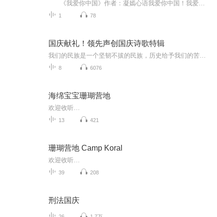
《我爱你中国》作者：凝嫣心语我爱你中国！我爱你春天蓬勃的秧苗；我爱你秋日金黄的硕果。我爱你中国！我爱你青松气质，我爱你红梅品格！我爱你家乡的甜蔗好像乳汁滋润着我的心窝。我爱你中国，我要把最美的歌儿献给你，我的母亲我的祖国。我爱你中国，我爱...
1
78
国庆献礼！领先声创国庆诗歌特辑
我们的民族是一个坚韧不拔的民族，历史给予我们的苦难都变成了闪着金光的勋章！我们的国家是一个龙腾虎跃的国家，那条巨龙正以不可阻挡之势崛起于神奇的东方！------------------------------------------------值此祖国70周年华诞之际，领先声创以诗歌向祖国献礼！用我们的声音、用我们的热血、用我们的灵魂诵读经典爱国篇章，歌颂我们的祖国！永远繁荣富强！
8
6076
海绵宝宝珊瑚营地
欢迎收听…
13
421
珊瑚营地 Camp Koral
欢迎收听…
39
208
刑法国庆
26
1.7万