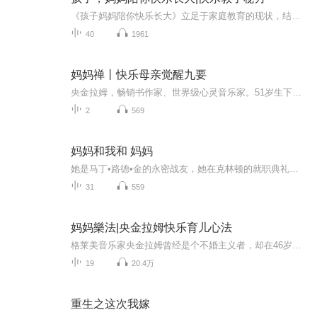
《孩子妈妈陪你快乐长大》立足于家庭教育的现状，结合当今家庭教育中普遍存在的问题进行深入浅出的阐述、分析，从“给孩子最好的爱：只陪伴，不设限”、“蹲下来看孩子的世界”、“让孩子当主角，做最好的自己”、“没有天生的坏孩子，他们只是走偏了而已”等9个方面，总结了让孩子快乐成长的多个关键细节，并针对这些细节阐述了具体实用、行之有效的好方法。
40
1961
妈妈禅丨快乐母亲觉醒九要
央金拉姆，畅销书作家、世界级心灵音乐家。51岁生下三胞胎，现在是四个孩子的妈妈。2011年，她演唱的专辑《山上之旅》获得第53届格莱美「新世纪音乐奖」，成为第一位中国籍格莱美音乐奖得主。与国际音乐大师合作，创造融合各种现代风格的心灵音乐。她独创「央金歌舞法」，以音乐、唱诵、舞蹈来深入觉性、体悟心性，帮助陷于繁忙中的现代人快速静心、降服烦恼、体悟空性，深受学生的喜欢。2013年，与先生陈宇廷推广「觉性科学和央金歌舞法」，将古老的禅修知见和方法科学化、现代化、生活化，带领学生在家...
2
569
妈妈和我和 妈妈
她是马丁•路德•金的永密战友，她在克林顿的就职典礼上朗涌诗作，她被奥巴马授予总统自由勋章⋯美国著名诗人、导演、教授玛雅•安青洛用最后的自传，诠释母女间的支撑、宽容和爱。努力成为穿破你心中阿霾的那道彩虹赫敏（艾玛•沃特森）在伦敦地铁里藏过1...
31
559
妈妈樂法|央金拉姆快乐育儿心法
格莱美音乐家央金拉姆曾经是个不婚主义者，却在46岁生下第一个孩子，51岁生下三胞胎，她说是孩子让她的生命真正绽放。在成为母亲的过程中，她体会到现代女性为人母的辛劳和不易，发愿通过讲述自己的亲身经历，分享在超负荷忙碌下，依然保持快乐活力的实用...
19
20.4万
重生之这次我嫁