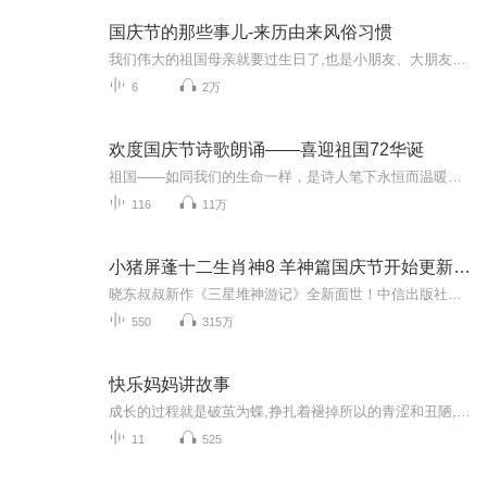
国庆节的那些事儿-来历由来风俗习惯
我们伟大的祖国母亲就要过生日了,也是小朋友、大朋友们最喜欢的“国庆小长假”或说“黄金周”还有说”国庆7天乐”的，说法真是不一而足。那么“国庆节”是怎么来的？自古以来国庆节怎么庆贺？新中国国庆节的来历，以及新中国国庆节的庆贺方式又有哪些呢？ ...
6
2万
欢度国庆节诗歌朗诵——喜迎祖国72华诞
祖国——如同我们的生命一样，是诗人笔下永恒而温暖的主题。在祖国72周年华诞来临之际，特创建这个诗歌朗诵专辑，诵读经典爱国篇章，和大家一起歌颂祖国，向国庆的献礼！祝愿伟大的祖国繁荣富强，祝愿大家国庆节快乐，度过平安快乐的黄金周假期！
116
11万
小猪屏蓬十二生肖神8 羊神篇国庆节开始更新啦！
晓东叔叔新作《三星堆神游记》全新面世！中信出版社出版！京东当当淘宝均有售！点蓝色字收听——《小猪屏蓬爆笑日记2024》《小猪屏蓬爆笑日记2》《小猪屏蓬爆笑日记1》让你笑得喘不上气！《我进故宫当富翁——小猪屏蓬故宫财商笔记》教你成为大富翁！《小...
550
315万
快乐妈妈讲故事
成长的过程就是破茧为蝶,挣扎着褪掉所以的青涩和丑陋,在阳光下抖动轻盈美丽的翅膀,闪闪的,微微的,幸福的颤抖。愿我的声音陪宝宝入睡、陪宝宝健健康康的成长、陪宝宝从声音去认知这个充满好奇的世界、愿每天每时每分宝宝的成长都有我的陪伴
11
525