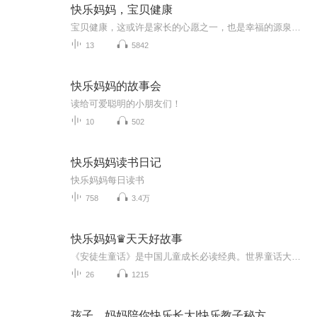
快乐妈妈，宝贝健康
宝贝健康，这或许是家长的心愿之一，也是幸福的源泉。但如何做到宝贝健康，请关注 13757479982
13
5842
快乐妈妈的故事会
读给可爱聪明的小朋友们！
10
502
快乐妈妈读书日记
快乐妈妈每日读书
758
3.4万
快乐妈妈♛天天好故事
《安徒生童话》是中国儿童成长必读经典。世界童话大师安徒生，用他的创造天赋，为后人打造了一个不可思议的童话世界。其作品问世100多年来，被翻译成上百种语言。流传到全世界各角落，成为世界人民共享的宝贵精神财富。
26
1215
孩子，妈妈陪你快乐长大|快乐教子秘方