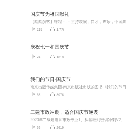
国庆节为祖国献礼
【蔡蔡演艺】课程﹣-﹣主持表演，口才，声乐，中国舞，民族舞。独特的小舞台，专业的录音棚，每一位同学都能成为优秀的小明星。独特的教学模式，轻松上课，快乐学习！知名主持人，舞蹈家，高级教师任职授课！江南总校：河沟街42号三楼 18545856430江北分校...
215
1.7万
庆祝七一和国庆节
24
1818
我们的节日-国庆节
南京出版传媒集团·南京出版社出版的图书《我们的节日》通过对中国节日文化和节日意义进行深度的挖掘，面向青少年群体构建独具特色的栏目内容，以此丰富春节、元宵节、清明节、端午节、七夕节、中秋节、重阳节等传统节日；六一节、教师节、国庆节等新兴节日的文化内涵和表现形式。促进青少年形成新的节日习俗，提升节日仪式感、认同感。音频作品由金陵朗读者联盟志愿者朗诵，南京音像出版社、金陵图书馆联合制作。
35
8076
二建市政冲刺，适合国庆节逆袭
2020年二级建造师市政专业1、从基础到密训冲刺V2、从精华课程到超压密押V3、0基础同步更新v4、持续更新到2020年考试V5、只要你跟着学让你一次稳拿证V6、渠道超压压题，超压三页纸等独家绝密压题!
36
2619