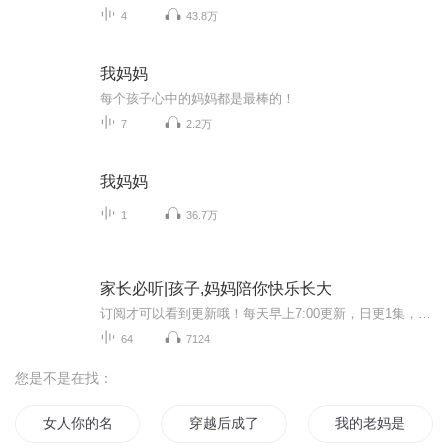
4
43.8万
我妈妈
每个孩子心中的妈妈都是最棒的！
7
2.2万
我妈妈
1
36.7万
家长必听|孩子,妈妈陪你快乐长大
订阅才可以看到更新哦！每天早上7:00更新，日更1集，共64集。【内容简介】《孩子妈妈陪你快乐长大》立足于家庭教育的现状，结合当今家庭教育中普遍存在的问题进行深入浅出的阐述、分析，从“给孩子最好的爱：只陪伴，不设限”、“蹲下来看孩子的世界”、“...
64
7124
您是不是在找：
女人你的名字叫妈妈
穿越后成了皇上他后妈
我的老妈是女帝