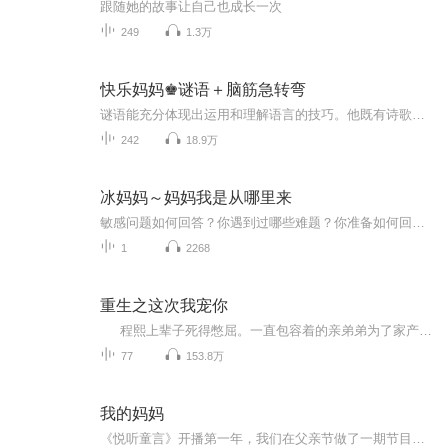
跟随她的故事让自己也成长一次
249
1.3万
快乐妈妈♚谜语＋脑筋急转弯
谜语能充分体现出运用和理解语言的技巧。他既有诗歌一样的节律，又蕴藏着思维的智慧火花。读起来朗朗上口，猜起来趣味无穷。谜语是一种有益身心的快乐游戏。可以和爸爸妈妈一起玩，也可以和同学朋友开心的玩。启发智力，又丰富想象，增长知识，又带来快乐……
242
18.9万
冰妈妈～妈妈我是从哪里来
敏感问题如何回答？你遇到过哪些难题？你准备如何回答渴望知识的孩子？本期讲座，资深育儿专家带你一起解密！ 主题：《解密儿童常见问题：妈妈，我是从哪儿来的？》妈妈回答问题的类型：惊恐型敷衍型瞎扯型奇葩型幻想型认真型回避型您的回答会是哪一种类型呢？分析问题的成因针对各类型回答的解析帮助家长正确解答问题
1
2268
重生之这次我宠你
程熙上辈子死得憋屈。一直包容着的亲弟弟为了家产要了他的性命，而一直瞧不起的继兄苏藤却是最后一刻唯一愿意站在他身边的人。 重活一世，程熙当然不会再犯同样的错误。该提防的绝不手软，该回报的绝不疏忽。 只是慢慢的，那份守护却...
77
153.8万
我的妈妈
《悦听童言》开播第一年，我们在父亲节做了一期节目《我的爸爸》，把孩子 们的真实想法表露在爸爸的面前。今年是《悦听童言》开播的第二年，我们决定在母亲节前后做一期节目《我的妈妈》。“如果把妈妈比作一种动物”，“你会给自己的妈妈打几分？”妈妈们...