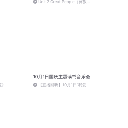
Unit 2 Great People（冀教
版九年级英语单词 拼读、词性和
词义）
10月1日国庆主题读书音乐会
院》
【直播回听】10月1日“我爱你
中国”主题读书音乐会