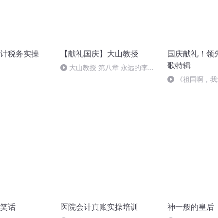
计税务实操
【献礼国庆】大山教授
国庆献礼！领
歌特辑
大山教授 第八章 永远的李保
国
《祖国啊，我
婉
笑话
医院会计真账实操培训
神一般的皇后