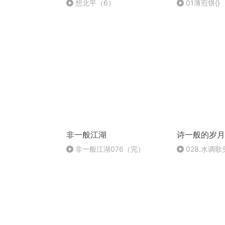
想北平（6）
01薄煎饼{}
非一般江湖
诗一般的岁月
非一般江湖076（完）
028.水调