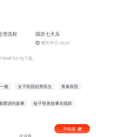
处理流程
国庆七天乐
魔性早功 day6
书MP3打包下载。
一般
女子医院的男医生
青春医院
般若之心
这个转学生不一般
紫襟讲的故事
蚊子怪兽故事在线听
事作文听读版
五岁宝宝听故事软件
手机端
企业版