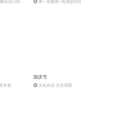
：魏迅化口技 二
第一层秘密~风池@完结
唱法和原生态
国庆节
世长歌
文化自信 文化强国