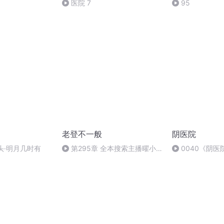
医院 7
95
老登不一般
阴医院
歌头·明月几时有
第295章 全本搜索主播曜小
0040《阴医
黑问他（完）