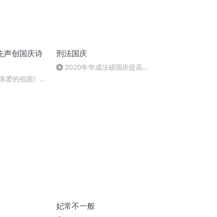
先声创国庆诗
刑法国庆
2020年华成法硕国庆提高班
刑法陈 (26)
亲爱的祖国》温
妃常不一般