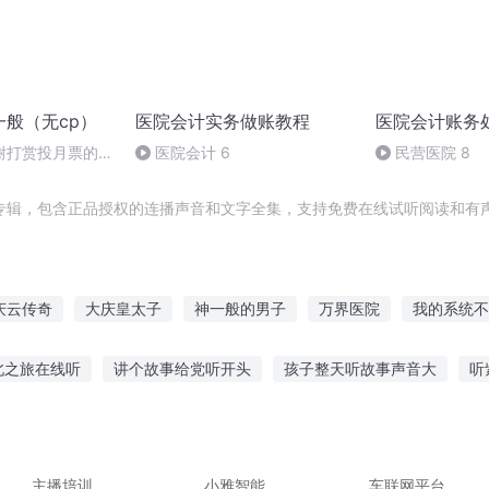
一般（无cp）
医院会计实务做账教程
医院会计账务
谢打赏投月票的亲
医院会计 6
民营医院 8
专辑，包含正品授权的连播声音和文字全集，支持免费在线试听阅读和有声
庆云传奇
大庆皇太子
神一般的男子
万界医院
我的系统不
医学院的学生们
我的老板不一般
神一般的爱情
一人有庆
北之旅在线听
讲个故事给党听开头
孩子整天听故事声音大
听
穿越之大庆帝国
讲故事的宝贝
2岁宝宝 睡前故事 听
听家乡故事幼儿园
英雄故
子不缺爱
老人听故事会活动
主播培训
小雅智能
车联网平台