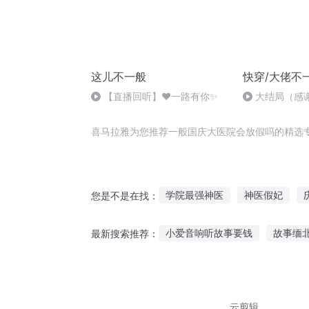
这儿不一般
快穿/大佬不
【直播回听】❤️一路有你✨
大结局（感
们！）
喜马拉雅为您推荐一般国庆大医院会放假吗的精选
学院最强神医
神医假妃
您是不是在找：
重庆儿女
修罗般的人生
小爱音响听故事要钱
故事缅
最新搜索推荐：
末世宠物医院
医院里的猫
宝贝汽车故事在线听
听妈妈
月下老人听故事
听故事的孩
云剪辑