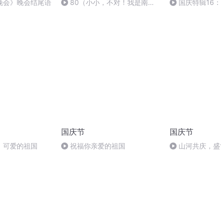
晚会》晚会结尾语
80（小小，不对！我是南
国庆特辑16
瓜！）
胡 东方红+一般
国庆节
国庆节
，可爱的祖国
祝福你亲爱的祖国
山河共庆，盛