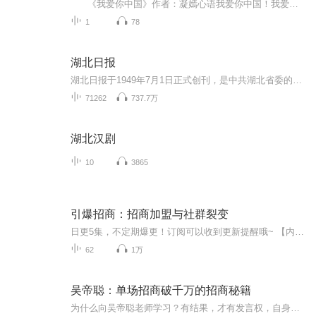
《我爱你中国》作者：凝嫣心语我爱你中国！我爱你春天蓬勃的秧苗；我爱你秋日金黄的硕果。我爱你中国！我爱你青松气质，我爱你红梅品格！我爱你家乡的甜蔗好像乳汁滋润着我的心窝。我爱你中国，我要把最美的歌儿献给你，我的母亲我的祖国。我爱你中国，我爱...
1
78
湖北日报
湖北日报于1949年7月1日正式创刊，是中共湖北省委的机关报。
71262
737.7万
湖北汉剧
10
3865
引爆招商：招商加盟与社群裂变
日更5集，不定期爆更！订阅可以收到更新提醒哦~ 【内容简介】 招商是一项系统性的工作，涉及的内容较广泛。本书从实战的角度出发，以如何策划和开展一场招商会为主线进行讲解。全书分为上、中、下3篇。上篇介绍招商流程及团队组建，讲述招商策略、流程...
62
1万
吴帝聪：单场招商破千万的招商秘籍
为什么向吴帝聪老师学习？有结果，才有发言权，自身结果就是课程效果最好的证明。吴帝聪老师自己经营企业，通过销讲招商创立中商控股集团，投资近40家企业，通过销讲招商，3年时间把自己的企业从0做到50亿，所以他能比那些只会讲不会做、不去做的老师，更好的满足企业和老板在招商、销讲方面的需要。...