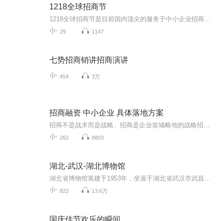
1218全球招商节
1218全球招商节是目前国内顶尖的服务于中小企业招商发展的全球性、专业性展会，已经成为政府、企业、媒体、资本、创业者共同关注的行业标志性大会，以打造中国招商界的“达沃斯”为愿景，塑造具有全球视野的商业论坛“新IP”。
29
1147
七势招商销讲招商演讲
454
3万
招商融资 中小企业 具体落地方案
招商不是战术而是战略、招商是企业攻城略地的战略招商是老板生存的必修课老板的认知决定思维老板的思维决定行为老板的行为决定结果海鹰老师18127812883《希望能够帮到你》为什么作为老板要提高自己内在的悟性？只有内在的悟性提升，才能够把你所学习的知识...
262
8803
湖北-武汉-湖北博物馆
湖北省博物馆筹建于1953年，坐落于湖北省武汉市武昌区东湖风景区，占地面积81909平方米，建筑面积49611平方米，展厅面积13427平方米，有中国规模最大的古乐器陈列馆。湖北省博物馆现有馆藏文物26万余件(套)，以青铜器、漆木器、简牍最有特色，其中国家一级文物945件(套)、国宝级文物16件(套。越王勾践剑、曾侯乙编钟、郧县人头骨化石、元青花四爱图梅瓶为该馆四大镇馆之宝。湖北省博物馆是全国八家中央地方共建国家级博物馆之一、国家一级博物馆、出土木漆器保护...
822
13.6万
国庆佳节欢乐的瞬间