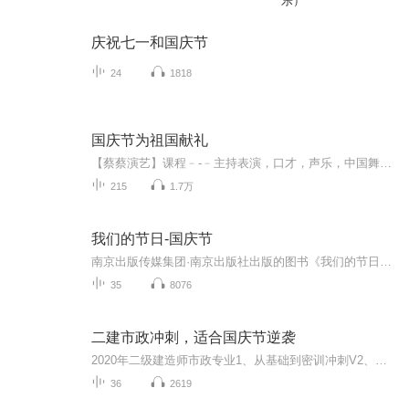
乐）
庆祝七一和国庆节
24
1818
国庆节为祖国献礼
【蔡蔡演艺】课程﹣-﹣主持表演，口才，声乐，中国舞，民族舞。独特的小舞台，专业的录音棚，每一位同学都能成为优秀的小明星。独特的教学模式，轻松上课，快乐学习！知名主持人，舞蹈家，高级教师任职授课！江南总校：河沟街42号三楼 18545856430江北分校...
215
1.7万
我们的节日-国庆节
南京出版传媒集团·南京出版社出版的图书《我们的节日》通过对中国节日文化和节日意义进行深度的挖掘，面向青少年群体构建独具特色的栏目内容，以此丰富春节、元宵节、清明节、端午节、七夕节、中秋节、重阳节等传统节日；六一节、教师节、国庆节等新兴节日的文化内涵和表现形式。促进青少年形成新的节日习俗，提升节日仪式感、认同感。音频作品由金陵朗读者联盟志愿者朗诵，南京音像出版社、金陵图书馆联合制作。
35
8076
二建市政冲刺，适合国庆节逆袭
2020年二级建造师市政专业1、从基础到密训冲刺V2、从精华课程到超压密押V3、0基础同步更新v4、持续更新到2020年考试V5、只要你跟着学让你一次稳拿证V6、渠道超压压题，超压三页纸等独家绝密压题!
36
2619