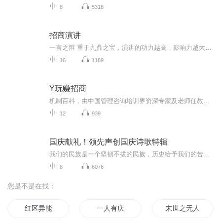
8
5318
招商演讲
一言之辩 重于九鼎之宝，演讲的功力越高，影响力越大，而本专辑不仅讲演讲，而且教给你一对多批发式演讲，让你一开口就可以收人、收钱、收心
16
1189
Y玩赚招商
机制百科，由中国管理咨询培训界资深专家及老师任教，以及资源的整合。现在，这个汇聚了中国商界顶层智慧的“黄埔军校”，将把经典课程中最精华的部分，提炼为音频版本，奉献给大家。机制百科课程以战略为核心，围绕企业的使命、愿景、价值观和组织、人才、考核展开。老师将首次公开创业历程，以成功企业为核心研究案例，回顾企业创业的关键节点和案例，传递出决策背后的心法。机制百科提供的课程，不教你成功，只教失败；不教你赚钱，只培养你的创业思维和格局观。...
12
939
国庆献礼！领先声创国庆诗歌特辑
我们的民族是一个坚韧不拔的民族，历史给予我们的苦难都变成了闪着金光的勋章！我们的国家是一个龙腾虎跃的国家，那条巨龙正以不可阻挡之势崛起于神奇的东方！------------------------------------------------值此祖国70周年华诞之际，领先声创以诗歌向祖国献礼！用我们的声音、用我们的热血、用我们的灵魂诵读经典爱国篇章，歌颂我们的祖国！永远繁荣富强！
8
6076
您是不是在找：
红区异能
一人有庆
末世之无人区