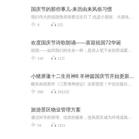
国庆节的那些事儿-来历由来风俗习惯
我们伟大的祖国母亲就要过生日了,也是小朋友、大朋友们最喜欢的“国庆小长假”或说“黄金周”还有说”国庆7天乐”的，说法真是不一而足。那么“国庆节”是怎么来的？自古以来国庆节怎么庆贺？新中国国庆节的来历，以及新中国国庆节的庆贺方式又有哪些呢？ ...
6
2万
欢度国庆节诗歌朗诵——喜迎祖国72华诞
祖国——如同我们的生命一样，是诗人笔下永恒而温暖的主题。在祖国72周年华诞来临之际，特创建这个诗歌朗诵专辑，诵读经典爱国篇章，和大家一起歌颂祖国，向国庆的献礼！祝愿伟大的祖国繁荣富强，祝愿大家国庆节快乐，度过平安快乐的黄金周假期！
116
11万
小猪屏蓬十二生肖神8 羊神篇国庆节开始更新啦！
晓东叔叔新作《三星堆神游记》全新面世！中信出版社出版！京东当当淘宝均有售！点蓝色字收听——《小猪屏蓬爆笑日记2024》《小猪屏蓬爆笑日记2》《小猪屏蓬爆笑日记1》让你笑得喘不上气！《我进故宫当富翁——小猪屏蓬故宫财商笔记》教你成为大富翁！《小...
550
315.5万
旅游景区物业管理方案
通过科学的管理、优质的服务，使风景区成为环境道路优美、绿树成荫、安全有序、景区服务配套齐全、文化建设好戏连台的文明综合，确立并提升风景区的品牌，让我们共同探讨学习。
54
1211