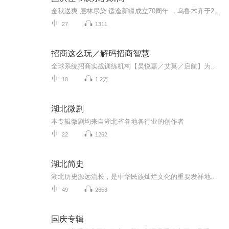
金秋送爽 层林尽染 适逢新疆成立70周年 ，乌鲁木齐于2025年9月23日迎来党中央和习大大带领的慰问团。新疆各族群众欢欣鼓舞，热烈欢迎。
27
1311
招商这么玩／解码招商智慧
全球系统招商实战训练机构【吴悦嘉／艾莫／启航】为从事电子商务、网络行销、组织行销的创业者提供获得人生三大自由的系统创富工具。喜马拉雅独家网络直播：系统招商排名第一的火爆课程——【招商这么玩／解码招商智慧】策略班为你揭秘系统招商背后的真相...
10
1.2万
湖北微剧
本专辑微剧均来自湖北省各地各行业的创作者
22
1262
湖北简史
湖北历史源远流长，是中华民族灿烂文化的重要发祥地之一。以下是湖北历史的简要介绍：先秦时期远古时代：在湖北考古发现的郧阳人、长阳人化石表明，早在七八十万年前，我们的祖先就在这块土地上辛勤劳作，繁衍生息。夏商时期：夏王朝时期，夏文化的影响已...
49
2653
国庆专辑