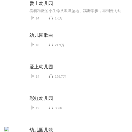
爱上幼儿园
看着稚嫩的小生命从呱呱坠地、蹒跚学步，再到走向幼儿园的门口，每一对父母的心中，是怎样的欣慰与不舍！为了迎接孩子人生中第一个重大的转折时刻，在这个阶段，父母需要做出一些行动上的支持和配合，帮助孩子更好地适应幼儿园的生活，以便日后更好地学习。
14
1.6万
幼儿园歌曲
10
21.9万
爱上幼儿园
14
129.7万
彩虹幼儿园
12
3066
幼儿园儿歌