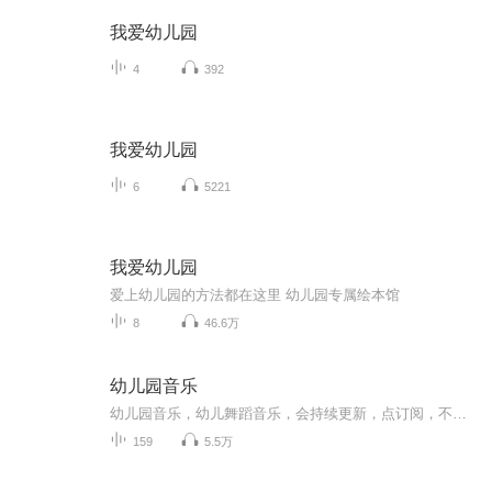
我爱幼儿园
4
392
我爱幼儿园
6
5221
我爱幼儿园
爱上幼儿园的方法都在这里 幼儿园专属绘本馆
8
46.6万
幼儿园音乐
幼儿园音乐，幼儿舞蹈音乐，会持续更新，点订阅，不迷路。音乐中以歌曲为主，也有少部分儿歌。适合0-6岁小朋友编舞，再大一点的孩子就不适合了。也可以用于幼儿园课程中使用。欢迎幼教专业的宝宝们关注！
159
5.5万