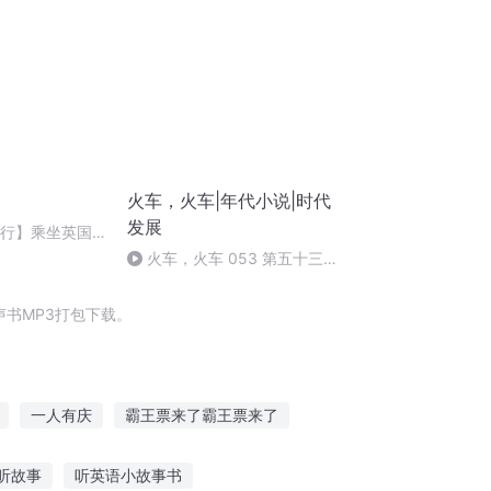
火车，火车|年代小说|时代
发展
旅行】乘坐英国
xwc.com.cn]
舱 伦敦→格拉斯
火车，火车 053 第五十三章
（完）
书MP3打包下载。
一人有庆
霸王票来了霸王票来了
者
咱先上车后补票呗
庆云传奇
听故事
听英语小故事书