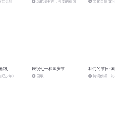
盛世长歌
怎能没有你，可爱的祖国
文化自信 文
献礼
庆祝七一和国庆节
我们的节日-
跑吧少年》
囚歌
诗词朗诵：沁
读者：张继军