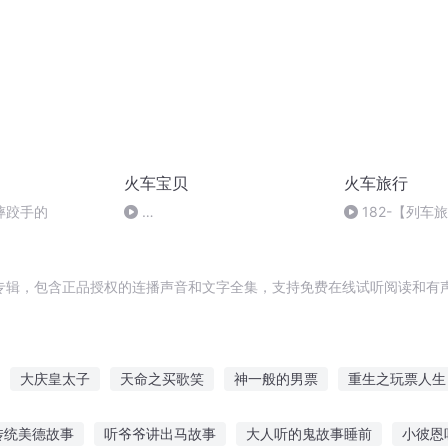
火车宝贝
火车旅行
摔跤手的
182-【列车
Chuggington.2012.Traintastic.Adventures[www.l
卧铺列车的头等
哥
专辑，包含正品授权的连播声音和文字全集，支持免费在线试听阅读和有声
大庆皇太子
天命之买歌笑
神一般的男票
重生之玩票人生
不女票
这男的我买了
穿越之大庆帝国
老票第一人
彩票王
传统美德故事
听爷爷讲出马故事
大人听的鬼故事睡前
小彼恩