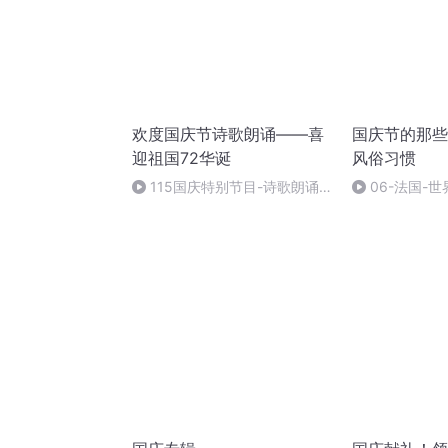
欢度国庆节诗歌朗诵——喜
国庆节的那些
迎祖国72华诞
风俗习惯
115国庆特别节目-诗歌朗诵-
06-法国-
中国梦
国庆节的那些