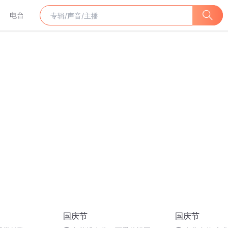
电台
国庆节
国庆节