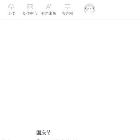
上传
创作中心
有声出版
客户端
国庆节