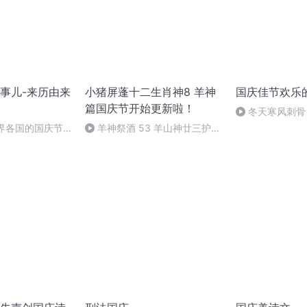
事儿-来历由来
小猪屏蓬十二生肖神8 羊神
国庆佳节欢乐
篇国庆节开始更新啦！
冬天寒风刺骨
暖的春天
世界各国的国庆节-
羊神祭酒 53 羊山神廿三护祭
事儿
坛 敬天地白泽做祭酒（4）