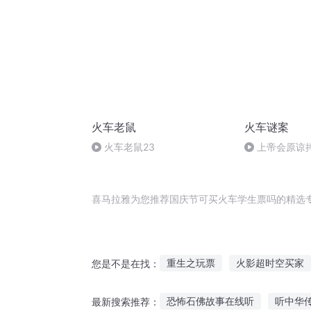
火车老鼠
火车谜案
火车老鼠23
上帝会原谅
喜马拉雅为您推荐国庆节可买火车学生票吗的精选
重生之玩票
火影超时空买家
您是不是在找：
男票出国之后
快穿这个人我
恐怖石佛故事在线听
听中华
最新搜索推荐：