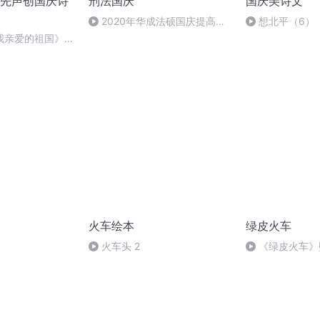
先声创国庆诗
刑法国庆
国庆美诗文
2020年华成法硕国庆提高班
想北平（6）
刑法陈 (26)
我亲爱的祖国》温
火车绘本
绿皮火车
火车头 2
《绿皮火车》坠