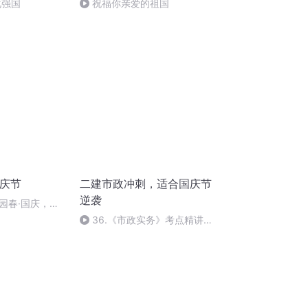
化强国
祝福你亲爱的祖国
国庆节
二建市政冲刺，适合国庆节
逆袭
园春·国庆，朗
36.《市政实务》考点精讲第
36节课_2020926212025