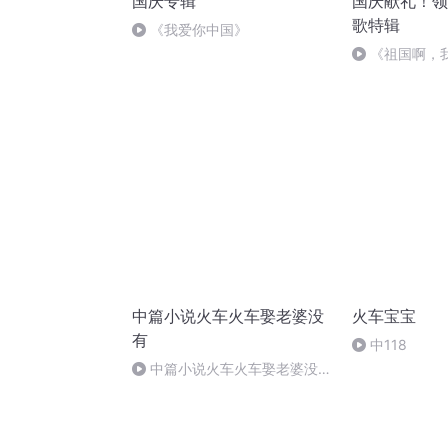
国庆专辑
国庆献礼！领
歌特辑
《我爱你中国》
《祖国啊，
婉
中篇小说火车火车娶老婆没
火车宝宝
有
中118
中篇小说火车火车娶老婆没有
第十四节