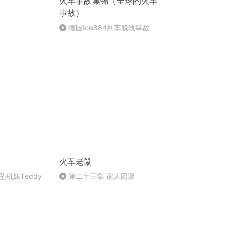
火车事故集锦（全球的火车
事故）
德国Ice884列车脱轨事故
火车老鼠
机妹Teddy
第二十三集 家人团聚