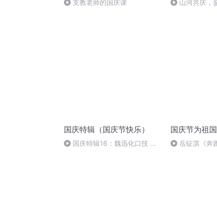
支教老师的国庆课
山河共庆，
国庆特辑（国庆节快乐）
国庆节为祖国
国庆特辑16：魏迅化口技 二
岳钲淇《奔
胡 东方红+一般唱法和原生态