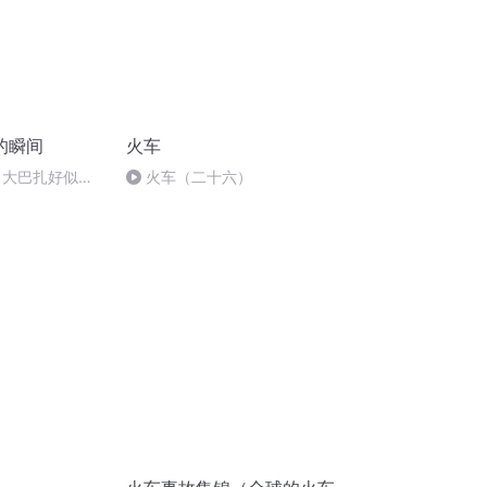
的瞬间
火车
 大巴扎好似温
火车（二十六）