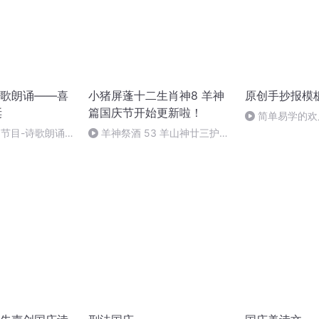
歌朗诵——喜
小猪屏蓬十二生肖神8 羊神
原创手抄报模
诞
篇国庆节开始更新啦！
简单易学的欢
#一分钟手抄报
别节目-诗歌朗诵-
羊神祭酒 53 羊山神廿三护祭
坛 敬天地白泽做祭酒（4）