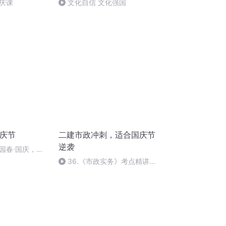
庆课
文化自信 文化强国
国庆节
二建市政冲刺，适合国庆节
逆袭
园春·国庆，朗
36.《市政实务》考点精讲第
36节课_2020926212025