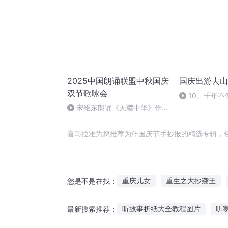
2025中国朗诵联盟中秋国庆
国庆出游去山
双节歌咏会
10、千年不
宋维东朗诵《天耀中华》作
者：碑林路人
喜马拉雅为您推荐为什国庆节手抄报的精选专辑，
重庆儿女
重生之大抄袭王
您是不是在找：
三京夜行抄
庆云传奇
诸
听故事折纸大全教程图片
听
最新搜索推荐：
抄袭者系统
一人有庆
大