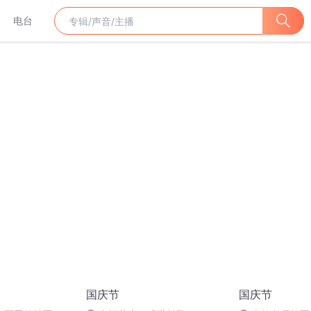
电台
国庆节
国庆节