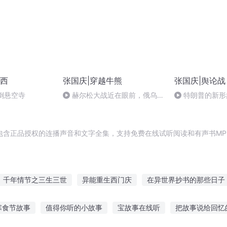
西
张国庆|穿越牛熊
张国庆|舆论战
倒悬空寺
赫尔松大战近在眼前，俄乌冲
特朗普的新形
突的关键之战，将会如何发展？
包含正品授权的连播声音和文字全集，支持免费在线试听阅读和有声书MP
千年情节之三生三世
异能重生西门庆
在异世界抄书的那些日子
天抄文人
女权世界的文抄公
十二个情人节
快斗与青子的情人
寒食节故事
值得你听的小故事
宝故事在线听
把故事说给回忆
庆皇太子
最后一个情人节
奇书小抄