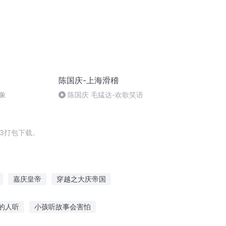
陈国庆-上海滑稽
象
陈国庆 毛猛达-欢歌笑语
3打包下载。
嘉庆皇帝
穿越之大庆帝国
节
千年夜行抄
那年那月那时节
的人听
小孩听故事会害怕