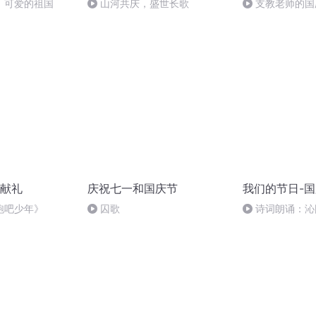
，可爱的祖国
山河共庆，盛世长歌
支教老师的国
献礼
庆祝七一和国庆节
我们的节日-
跑吧少年》
囚歌
诗词朗诵：沁
读者：张继军