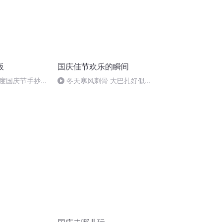
板
国庆佳节欢乐的瞬间
度国庆节手抄报
冬天寒风刺骨 大巴扎好似温
暖的春天