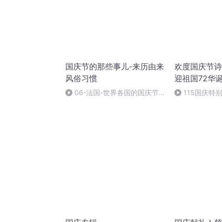
国庆节的那些事儿-来历由来
欢度国庆节诗
风俗习惯
迎祖国72华
06-法国-世界各国的国庆节-
115国庆特
国庆节的那些事儿
中国梦