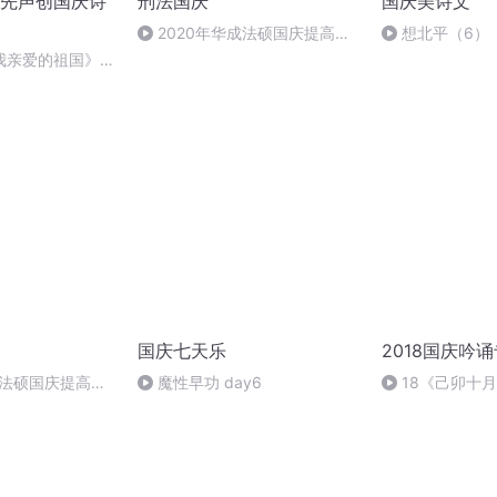
先声创国庆诗
刑法国庆
国庆美诗文
2020年华成法硕国庆提高班
想北平（6）
刑法陈 (26)
我亲爱的祖国》温
国庆七天乐
2018国庆吟
成法硕国庆提高班
魔性早功 day6
18《己卯十
2)
日罹狴犴有感而
文天祥 自由吟诵