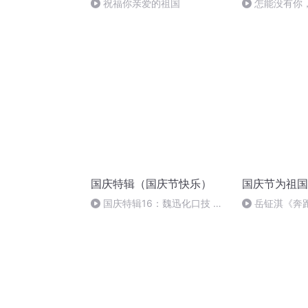
祝福你亲爱的祖国
怎能没有你
国庆特辑（国庆节快乐）
国庆节为祖国
国庆特辑16：魏迅化口技 二
岳钲淇《奔
胡 东方红+一般唱法和原生态