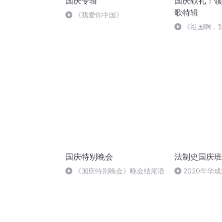
国庆专辑
国庆献礼！领
歌特辑
《我爱你中国》
《祖国啊，
婉
国庆特别晚会
法制史国庆班
《国庆特别晚会》晚会结尾语
2020年华
法制史马志冰 (1