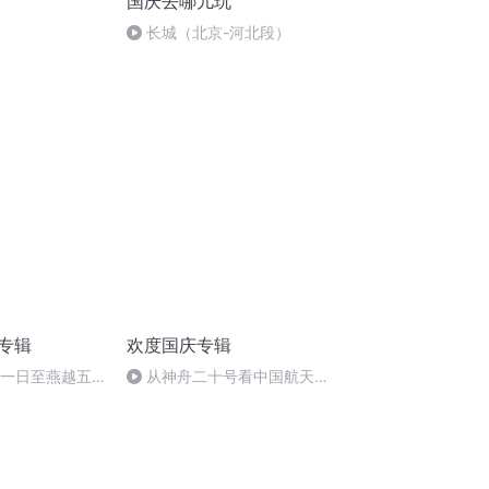
国庆去哪儿玩
长城（北京-河北段）
诵专辑
欢度国庆专辑
月一日至燕越五
从神舟二十号看中国航天
赋》组律18首
的“隐形实力”