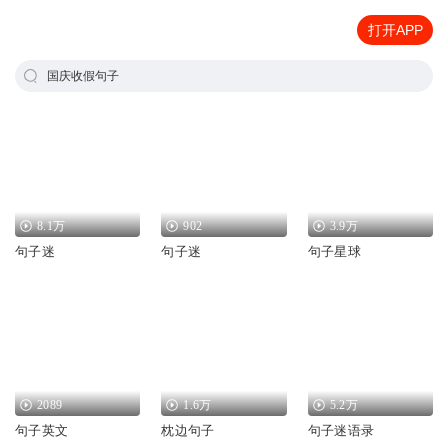
打开APP
国庆收假句子
8.1万
902
3.9万
句子迷
句子迷
句子星球
2089
1.6万
5.2万
句子英文
枕边句子
句子迷语录