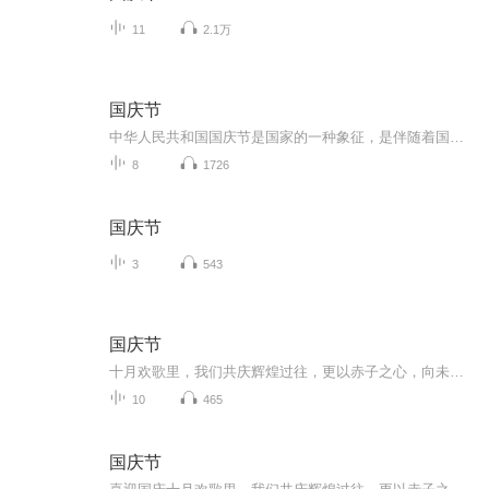
11
2.1万
国庆节
中华人民共和国国庆节是国家的一种象征，是伴随着国家的出现而出现的。让我们用诗歌朗诵歌颂祖国的繁荣富强，国泰民安。
8
1726
国庆节
3
543
国庆节
十月欢歌里，我们共庆辉煌过往，更以赤子之心，向未来书写滚烫的誓言——这盛世，值得我们以热爱相拥。
10
465
国庆节