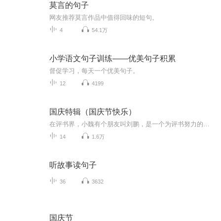
莫言的句子
网友推荐莫言作品中值得回味的短句。
4
54.1万
小学语文句子训练——优美句子积累
督促学习，每天一个优美句子。
12
4199
国庆特辑（国庆节快乐）
在评书界，小魏有个朋友叫刘鹏，是一个为评书努力的小伙子。在2021年国庆期间，他想弄个特辑，便烦劳我给他录个爱国题材的评书小段儿。这种事情，不是特殊情况，小魏一般不会拒绝，也就给其录了一个《鲁迅踢鬼》，等他传完，我再传到我的专辑里。另外，小...
14
1.6万
听故事读句子
36
3632
国庆节