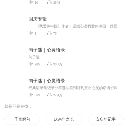
10
3648
国庆专辑
《我爱你中国》作者：凝嫣心语我爱你中国！我爱你春天蓬勃的秧苗；我爱你秋日金黄的硕果。我爱你中国！我爱你青松气质，我爱你红梅品格！我爱你家乡的甜蔗好像乳汁滋润着我的心窝。我爱你中国，我要把最美的歌儿献给你，我的母亲我的祖国。我爱你中国，我爱...
1
78
句子迷｜心灵语录
句子迷
265
33.7万
句子迷｜心灵语录
经典语录集记录分享那些看到听到直击心灵的话语资料来源于网络 侵删
569
27.4万
您是不是在找：
千言解句
庆余年之长歌行
安庆年记事