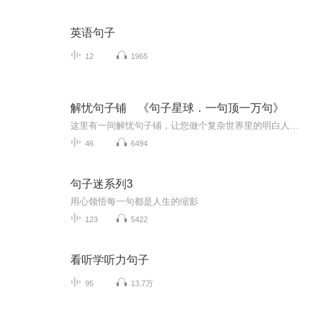
英语句子
12
1965
解忧句子铺 《句子星球．一句顶一万句》
这里有一间解忧句子铺，让您做个复杂世界里的明白人。拥抱智慧、成功和幸福，驱散冷漠、孤独和无助。句子虽短，道理很长。
46
6494
句子迷系列3
用心领悟每一句都是人生的缩影
123
5422
看听学听力句子
95
13.7万