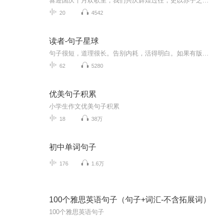
喜迎国庆十月欢歌里，我们共庆辉煌过往，更以赤子之心，向未来书写滚烫的誓言——这盛世，值得我们以热爱相拥。
20
4542
读者-句子星球
句子很短，道理很长。告别内耗，活得明白。如果有版权等问题，请私信我，感谢支持与理解！
62
5280
优美句子积累
小学生作文优美句子积累
18
38万
初中单词句子
176
1.6万
100个雅思英语句子（句子+词汇-不含拓展词）
100个雅思英语句子