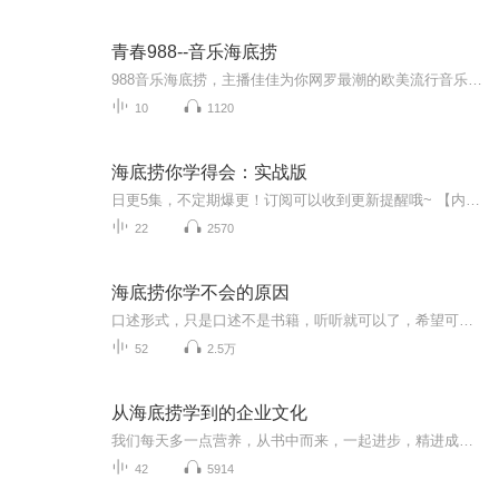
青春988--音乐海底捞
988音乐海底捞，主播佳佳为你网罗最潮的欧美流行音乐。内容以收集全球最新流行音乐作品、信息、其中以欧美流行音乐为主，通过主持人独特的主持风格、个性化的语言魅力和丰富的音乐知识向听众推荐介绍目前国内欧美流行音乐。最新、最快、最好是其特点，具有...
10
1120
海底捞你学得会：实战版
日更5集，不定期爆更！订阅可以收到更新提醒哦~ 【内容简介】 从餐饮企业发展的角度来说，海底捞无疑是成功的。这家成立于 1994 年的火锅店，历经二十多年的发展，已经成长为国际知名餐饮企业。海底捞的商业模式不仅获得了餐饮行业的推崇，也获得了其...
22
2570
海底捞你学不会的原因
口述形式，只是口述不是书籍，听听就可以了，希望可以给您带来一点帮助。在过去的几年里很多餐饮界老板问我，现在餐饮为什么越来越不好经营管理，其实不是经营出现了问题，也不是管理出现了问题，一百年的餐饮，一百年的理发店，餐饮还在，理发店还在，不...
52
2.5万
从海底捞学到的企业文化
我们每天多一点营养，从书中而来，一起进步，精进成长。
42
5914