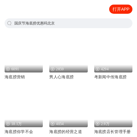
打开APP
国庆节海底捞优惠吗北京
6091
2859
4294
海底捞营销
男人心海底捞
考新闻中传海底捞
18.1万
4054
2.9万
海底捞你学不会
海底捞的经营之道
海底捞店长管理手册