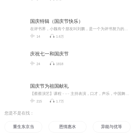
国庆特辑（国庆节快乐）
在评书界，小魏有个朋友叫刘鹏，是一个为评书努力的小伙子。在2021年国庆期间，他想弄个特辑，便烦劳我给他录个爱国题材的评书小段儿。这种事情，不是特殊情况，小魏一般不会拒绝，也就给其录了一个《鲁迅踢鬼》，等他传完，我再传到我的专辑里。另外，小...
14
1.6万
庆祝七一和国庆节
24
1818
国庆节为祖国献礼
【蔡蔡演艺】课程﹣-﹣主持表演，口才，声乐，中国舞，民族舞。独特的小舞台，专业的录音棚，每一位同学都能成为优秀的小明星。独特的教学模式，轻松上课，快乐学习！知名主持人，舞蹈家，高级教师任职授课！江南总校：河沟街42号三楼 18545856430江北分校...
215
1.7万
您是不是在找：
重生东京当声优
恩情惠水
异能与优等生