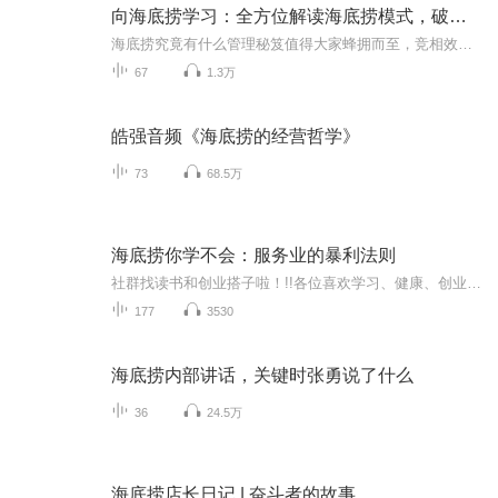
向海底捞学习：全方位解读海底捞模式，破译成功密码，创业者内参
海底捞究竟有什么管理秘笈值得大家蜂拥而至，竞相效仿？海底捞的陕乐高效是怎样炼成的？海底捞的员工是怎样成为特殊材料的？海底捞的“变态服务”的真面目是什么？海底捞的文化内核是如何构建的？在这里你将得到清晰的答案。 感动的力量、信任的额度、服务...
67
1.3万
皓强音频《海底捞的经营哲学》
73
68.5万
海底捞你学不会：服务业的暴利法则
社群找读书和创业搭子啦！!!各位喜欢学习、健康、创业的伙伴：大家好！我组建了一个读书创业杜群，如果你喜欢读书或者想拥有一个事业机会的话，可以加微v:mx04188，我邀请你进读书群。为什么要做读书会？1.一个人读书，很多人很难坚持下去，但一群人，能相...
177
3530
海底捞内部讲话，关键时张勇说了什么
36
24.5万
海底捞店长日记 | 奋斗者的故事