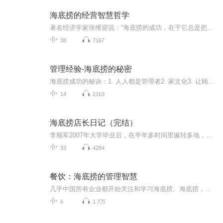
海底捞的经营智慧哲学
著名经济学家张维迎说：“海底捞的成功，在于它总是把顾客的幸福和员工的幸福作为赚钱的前提。” 企业家王石： 海底捞的许多管理方法，值得万科学习。 百胜餐饮集团： 向海底捞学营销，学管理、学服务。 隔行不隔理，无论你处在哪个行业，海底捞先进的管理理念和经营哲学都值得借鉴和学习。
38
7167
管理经验-海底捞的秘密
海底捞成功的秘诀：1. 人人都是管理者2. 家文化3. 让顾客感动：超越预期4. 提高翻台率5. 双手改变命...
14
2163
海底捞店长日记（完结）
李顺军2007年大学毕业后，在半年多时间里辗转多地，遍尝职场心酸。机缘巧合，他到北京海底捞应聘，凭着自己的努力，从服务员、迎宾等基层岗位，到店长助理、领班、后厨厨师长，到大区经理助理、代理店长......他的事业从海底捞起飞！《海底捞店长日记》既...
33
4284
餐饮：海底捞的管理智慧
几乎中国所有企业都开始关注和学习海底捞。海底捞，一个四张桌子起家的餐饮小店，现今已是全国知名餐饮企业，海底捞是如何做到的呢？为此，我们特别邀请海底捞内部员工李顺军给我们讲解《海底捞的管理智慧》，还原一个真实的张勇及管理思维，还原一个充满生机活力、不断创新的海底捞！让我们更近一步走进海底捞，品尝这场企业管理的饕餮盛宴。主讲介绍：李顺军餐饮实战营运管理专家，北京火山动力文化传播有限公司特聘讲师。在海底捞餐饮股份有限公司，从迎宾、服务员等基层岗位做起，...
6
1.7万