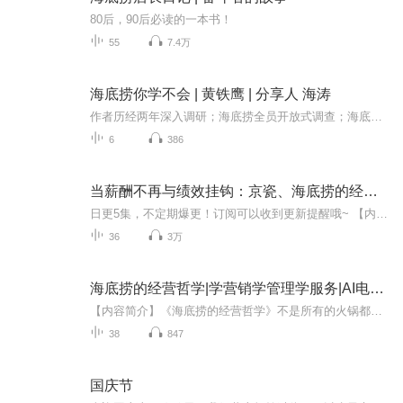
80后，90后必读的一本书！
55
7.4万
海底捞你学不会 | 黄铁鹰 | 分享人 海涛
作者历经两年深入调研；海底捞全员开放式调查；海底捞创始人张勇数十次访谈。本书告诉你，为什么海底捞得以成为中国餐饮业的新生力量？在本书中，海底捞的服务、员工管理到创始人张勇的故事都将全面讲述。
6
386
当薪酬不再与绩效挂钩：京瓷、海底捞的经营机制
日更5集，不定期爆更！订阅可以收到更新提醒哦~ 【内容简介】 当前中国企业大多采用员工薪酬与绩效考核直接挂钩的“成果主义”经营机制。其优点是简单，直接，易量化，但也存在明显的缺点——容易引发浮躁的经营方式和对短期利益的过分追逐，这在当下...
36
3万
海底捞的经营哲学|学营销学管理学服务|AI电子书
【内容简介】《海底捞的经营哲学》不是所有的火锅都叫海底捞，海底捞的成功绝非偶然！为什么海底捞会变成了一种现象？海底捞现象的本质是什么？海底捞靠什么在经营中赢得顾客、赢得员工？本书全方位洞悉海底捞模式的精髓，从经营方面解读海底捞模式：要使...
38
847
国庆节