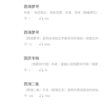
西湖梦寻
作者： 张岱笔记。明张岱撰。五卷。岱有《陶庵梦忆》已著录。此书是《陶庵梦忆》姊妹篇，均为作者于明亡之后对往日生活追忆。书成于清康熙十年(1671)。约七万二千字。卷首有王雨谦、查继佐等五人序，作者自序。正文分西湖总记、西湖北路、西路、中路、南路...
7
316
西湖梦寻
《西湖梦寻》是明末清初文学家张岱所著的一部散文作品集，全书共五卷七十二则，通过追记往日西湖之胜，以寄亡明遗老故国哀思。
72
8283
国庆专辑
《我爱你中国》作者：凝嫣心语我爱你中国！我爱你春天蓬勃的秧苗；我爱你秋日金黄的硕果。我爱你中国！我爱你青松气质，我爱你红梅品格！我爱你家乡的甜蔗好像乳汁滋润着我的心窝。我爱你中国，我要把最美的歌儿献给你，我的母亲我的祖国。我爱你中国，我爱...
1
78
西湖二集
《西湖二集》又名《西湖文言》是明代周清原创作的短篇（拟话本）小说集，刊行年代大概是在明末崇祯年间。，三十四卷。全书三十四卷，收小说三十四篇。内容多为与西湖有关的才子佳人爱情故事，但其中还有一些抵御倭寇的故事及描写杭州人情风俗等篇，较有意...
193
7553