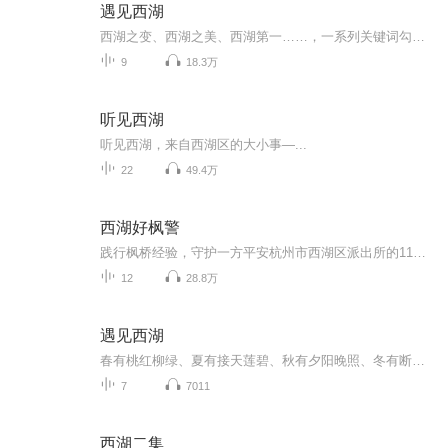
遇见西湖
西湖之变、西湖之美、西湖第一……，一系列关键词勾勒出西湖区独特的发展路径，遇见西湖让你读懂西湖、爱上西湖。
9
18.3万
听见西湖
听见西湖，来自西湖区的大小事—...
22
49.4万
西湖好枫警
践行枫桥经验，守护一方平安杭州市西湖区派出所的11位民警讲述执法为民故事...
12
28.8万
遇见西湖
春有桃红柳绿、夏有接天莲碧、秋有夕阳晚照、冬有断桥残雪！它就是“人间天堂——杭州西湖”！在传说中，它是从天上掉落到人间的明珠，所到之处皆是树木常青、繁花不败；在历史中，它是康熙帝五次南巡的必去之地，入目之景皆是波光粼粼、一碧万顷；在诗词中，它是苏轼喜爱的休闲之地，落笔之情皆是流连忘返、美不胜收。...
7
7011
西湖二集