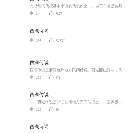
此书是清代拟话本小说的代表作之一。由于作者是杭州人，池别辟蹊径，以西湖为中心，收集有关杭州或西湖的故事加以描写， 因此在拟话本中具有一定的特色。另外由于他怀才不遇，蹭蹬厄穷，所以书中较多嗟怨之情，并充斥着因果报应的思想，对于主持考试的试官...
34
2376
西湖诗词
336
23.3万
西湖传说
西湖传说是浙江杭州地方民间传说。西湖丽山秀水，风花雪月，自古即是谈情说爱的胜场，与缠绵韵事相关联的桥可举出多处。 譬如断桥，我国四大古典传奇之的《白蛇传》中，许仙与白蛇娘娘相识在此，同舟回城；后又在这里邂逅重逢，言归于好，演绎成《断桥相会》这出许多剧种作为保留剧目的折子戏。 又如西泠桥，古称《苏小小结同心处》。相传南齐苏小小，富才华，颇自重，一次乘车出游，在白堤上遇到青年才子，两人一见倾心。苏小小口占一绝云：“妾乘油壁车，郎跨青骢妈。何处结同心，西陵（即西泠）松柏下。”迫于时...
123
3万
西湖传说
西湖传说是浙江杭州地方民间传说之一，国家级非物质文化遗产名录。西湖丽山秀水，风花雪月，自古即是谈情说爱的胜场，与缠绵韵事相关联的桥可举出多处。 ...
122
89
西湖诗词