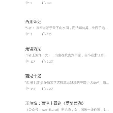
9
868
西湖杂记
作者： 袁宏道湖于天下山水同，而洁媚特异，比西子选美人者，清丽为上。戊辰游有诗云：“和烟看去疑纱隔，泼水图来怕墨浓。”嗣数过留题，思之无以易此。
3
123
走读西湖
作者王旭烽（女），出生在杭嘉湖平原，自小在浙江富春江两岸迁徙辗转。少年随父母入杭，从此与西湖作伴，品佳茗，历山川，风雨人生，荡涤情怀。求学于浙江大学历史系。沉醉于文学，曾供职于中国茶叶博物馆，现为浙江省作协专职副主席，杜鹃声里，烟雨楼中...
117
2.2万
西湖十景
“西湖十景”是茅盾文学奖得主王旭烽的中篇小说系列，由《苏堤春晓》《曲院风荷》《平湖秋月》《断桥残雪》《花港观鱼》《柳浪闻莺》《三潭印月》《双峰插云》《雷峰夕照》《南屏晚钟》十部中篇小说组成。王旭烽从历史上的“西湖十景”出发，将地道的杭州...
148
1.2万
王旭烽：西湖十景到《爱情西湖》
（公众号：wuzhikuhai）王旭烽，女，国家一级作家，1955年2月生于浙江平湖，祖籍江苏徐州，1982年毕业于杭州大学历史系，曾在中国茶叶博物馆工作；现任浙江省作家协会副主席。其代表作品《茶人三部曲》获1995年度国家“五个一工程”奖、国家八五计划优秀长篇小说奖、第五届茅盾文学奖。