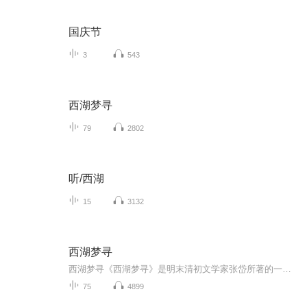
国庆节
3
543
西湖梦寻
79
2802
听/西湖
15
3132
西湖梦寻
西湖梦寻《西湖梦寻》是明末清初文学家张岱所著的一部散文作品集，全书共五卷七十二则，对杭州一带重要的山水景色、佛教寺院、先贤祭祠等进行了全方位的描述，按照总记、北路、西路、中路、南路、外景的空间顺序依次写来，把杭州的（古与今），展现在读者...
75
4899