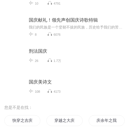
10
4791
国庆献礼！领先声创国庆诗歌特辑
我们的民族是一个坚韧不拔的民族，历史给予我们的苦难都变成了闪着金光的勋章！我们的国家是一个龙腾虎跃的国家，那条巨龙正以不可阻挡之势崛起于神奇的东方！------------------------------------------------值此祖国70周年华诞之际，领先声创以诗歌向祖国献礼！用我们的声音、用我们的热血、用我们的灵魂诵读经典爱国篇章，歌颂我们的祖国！永远繁荣富强！
8
6076
刑法国庆
26
1.7万
国庆美诗文
108
4173
您是不是在找：
快穿之吉庆有余
穿越之大庆帝国
庆余年之我叫王启