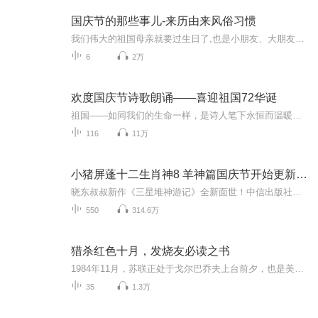
国庆节的那些事儿-来历由来风俗习惯
我们伟大的祖国母亲就要过生日了,也是小朋友、大朋友们最喜欢的“国庆小长假”或说“黄金周”还有说”国庆7天乐”的，说法真是不一而足。那么“国庆节”是怎么来的？自古以来国庆节怎么庆贺？新中国国庆节的来历，以及新中国国庆节的庆贺方式又有哪些呢？ ...
6
2万
欢度国庆节诗歌朗诵——喜迎祖国72华诞
祖国——如同我们的生命一样，是诗人笔下永恒而温暖的主题。在祖国72周年华诞来临之际，特创建这个诗歌朗诵专辑，诵读经典爱国篇章，和大家一起歌颂祖国，向国庆的献礼！祝愿伟大的祖国繁荣富强，祝愿大家国庆节快乐，度过平安快乐的黄金周假期！
116
11万
小猪屏蓬十二生肖神8 羊神篇国庆节开始更新啦！
晓东叔叔新作《三星堆神游记》全新面世！中信出版社出版！京东当当淘宝均有售！点蓝色字收听——《小猪屏蓬爆笑日记2024》《小猪屏蓬爆笑日记2》《小猪屏蓬爆笑日记1》让你笑得喘不上气！《我进故宫当富翁——小猪屏蓬故宫财商笔记》教你成为大富翁！《小...
550
314.6万
猎杀红色十月，发烧友必读之书
1984年11月，苏联正处于戈尔巴乔夫上台前夕，也是美苏两个超级大国明争暗斗的冷战高潮时期。苏联研制了一艘新型核潜艇”红色十月”号，并派老练的雷米斯负责该潜艇的首次试航演习。此时，美国中央情报局也获取了“红色十月”号的潜艇。途中，艇长雷米斯杀...
35
1.3万