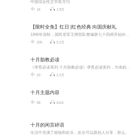
中国综合性文学双月刊
16
1.8万
【限时全免】红日 |红色经典 向国庆献礼
1946年深秋，国民党军王牌部队整编第七十四师开始向我解放区疯狂进攻，华东解放军沈振新所部一个军奋起抗击，经过苦战，我军被迫撤退，北上山东，实施战略转移。作战的失利，撤离熟悉的家园，使部队的思想一时处于一种压抑茫然的状态。军长沈振新的心情和...
205
5.2万
十月胎教必读
《孕育必读系列:十月胎教必读》孕育必读系列，为准妈妈提供全方位胎教指导，提前开发胎宝宝大脑，孕育出更聪明的宝贝。胎儿具有惊人的能力，为开发这一能力而施行胎儿教育，即为胎教。在女性怀孕期间采取调节孕期准妈妈的内外环境，促进胚胎发育，改善胎儿...
53
2.2万
十月主题内容
58
6101
十月的闲言碎语
生活中充满了烦恼和欢乐，欢乐可以跟别人分享，那么烦恼呢？对我这样内向寡言的人更喜欢把这种烦恼不快倾诉到这里，与其说是一个专辑不如说是一个树洞，有人说我传递负能量，天天听我念叨这些只会徒增烦恼，其实我设置这个专辑的目的就是想把生活工作中遇...