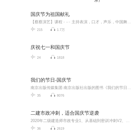
乐）
国庆节为祖国献礼
【蔡蔡演艺】课程﹣-﹣主持表演，口才，声乐，中国舞，民族舞。独特的小舞台，专业的录音棚，每一位同学都能成为优秀的小明星。独特的教学模式，轻松上课，快乐学习！知名主持人，舞蹈家，高级教师任职授课！江南总校：河沟街42号三楼 18545856430江北分校...
215
1.7万
庆祝七一和国庆节
24
1818
我们的节日-国庆节
南京出版传媒集团·南京出版社出版的图书《我们的节日》通过对中国节日文化和节日意义进行深度的挖掘，面向青少年群体构建独具特色的栏目内容，以此丰富春节、元宵节、清明节、端午节、七夕节、中秋节、重阳节等传统节日；六一节、教师节、国庆节等新兴节日的文化内涵和表现形式。促进青少年形成新的节日习俗，提升节日仪式感、认同感。音频作品由金陵朗读者联盟志愿者朗诵，南京音像出版社、金陵图书馆联合制作。
35
8076
二建市政冲刺，适合国庆节逆袭
2020年二级建造师市政专业1、从基础到密训冲刺V2、从精华课程到超压密押V3、0基础同步更新v4、持续更新到2020年考试V5、只要你跟着学让你一次稳拿证V6、渠道超压压题，超压三页纸等独家绝密压题!
36
2619