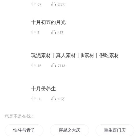
67
2.3万
十月初五的月光
5
437
玩泥素材丨真人素材丨jk素材丨假吃素材
15
7113
十月份养生
30
18万
您是不是在找：
快斗与青子的情人节
穿越之大庆帝国
重生西门庆