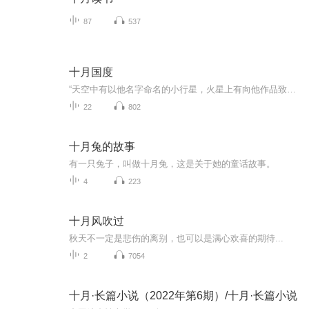
87
537
十月国度
“天空中有以他名字命名的小行星，火星上有向他作品致敬的火山口”当代奇幻大师布拉德伯里最富盛誉的怪谈经典* “四十年来，这部小说集引领无数读者从恐惧中找到乐趣”十九个故事，十九个脑洞，一个“全员凶手”的诡异暗黑国度* “那里的人是秋的子民，脑...
22
802
十月兔的故事
有一只兔子，叫做十月兔，这是关于她的童话故事。
4
223
十月风吹过
秋天不一定是悲伤的离别，也可以是满心欢喜的期待...
2
7054
十月·长篇小说（2022年第6期）/十月·长篇小说