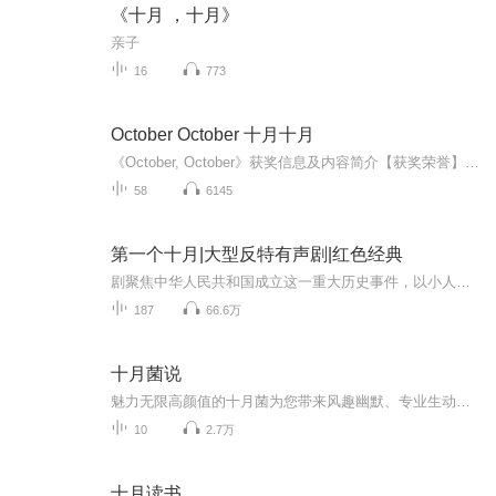
《十月 ，十月》
亲子
16
773
October October 十月十月
《October, October》获奖信息及内容简介【获奖荣誉】 英国作家Katya Balen的儿童文学作品《October, October》荣获2022年卡内基奖章（CILIP Carnegie Medal），并入选《卫报》年度童书榜单。该书以诗意语言和深刻情感刻画被誉为“自然与童年的赞歌”。【...
58
6145
第一个十月|大型反特有声剧|红色经典
剧聚焦中华人民共和国成立这一重大历史事件，以小人物的视角讲述了一个一波三折险象环生而又事关全局意义重大的反特故事。作者：孟宪明，当代作家、影视编剧、民俗学家，河南省儿童文学学会会长。著有文学作品10余部，影视剧本30余部，专著3部。参演CV张大...
187
66.6万
十月菌说
魅力无限高颜值的十月菌为您带来风趣幽默、专业生动的孕育知识脱口秀，让妈妈们摆脱孕期的各种烦恼！
10
2.7万
十月读书