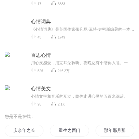
17
3833
心情词典
《心情词典》是英国作家蒂凡尼·瓦特·史密斯编著的一本迷人的心理情绪史，由江苏凤凰文艺出版社出版。 《心情词典》的每一个小节都探究了一个情绪主题，从艺术、科学、文学、音乐及流行文化的角度向大家解释了情绪与生活背后隐藏着的让人吃惊的联系，以及...
43
1749
百思心情
用心灵感受，用完耳朵聆听。夜晚总有个陪你入睡。一路相伴，感谢有你！
526
246.2万
心情美文
心情文字和音乐的互动，陪你走进心灵的五百米深蓝。
95
2.1万
您是不是在找：
庆余年之长歌行
重生之西门庆
那年那月那时节