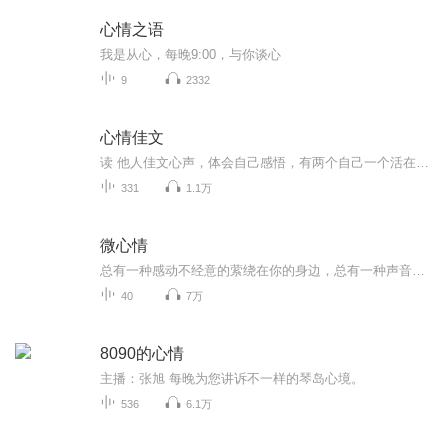
心情之语
我是从心，每晚9:00，与你谈心
9
2332
心情佳文
读 他人佳文心声，体会自己感悟，有两个自己一个活在现实的劳碌里，天天疲于奔命，另一个藏在幽暗的心房，牵引着我们宿命的方向，当一天安静下来，要记得去看看心里的自己，这时候一段话一个故事一首曲子，都是对自己最好的滋养。
331
1.1万
微心情
总有一种感动不经意的萦绕在你的身边，总有一种声音呼唤着你疲倦的心灵，感动来自心情故事，声音来自《微心情》。欢迎加入青柠调频QQ群：425492649
40
7万
8090的心情
主播：张旭 每晚为您讲诉不一样的琴岛心境。
536
6.1万