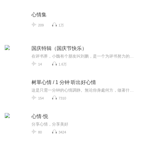
心情集
209
1万
国庆特辑（国庆节快乐）
在评书界，小魏有个朋友叫刘鹏，是一个为评书努力的小伙子。在2021年国庆期间，他想弄个特辑，便烦劳我给他录个爱国题材的评书小段儿。这种事情，不是特殊情况，小魏一般不会拒绝，也就给其录了一个《鲁迅踢鬼》，等他传完，我再传到我的专辑里。另外，小...
14
1.6万
树單心情 / 1 分钟 听出好心情
这是只需一分钟的心情調静。無论你身處何方，做著什麼，心情如何，就是想让你輕輕松松 、柔柔和和的进入平静自在的心情。只需一分钟.
154
7310
心情·悦
分享心情，分享美好
80
3424