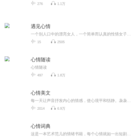
276
1.1万
遇见心情
一个别人口中的漂亮女人，一个简单而认真的性情女子。在职场质疑的旋歌里紧握缰绳“赛马”驰骋，在周遭诟病的市井喧嚣中守住了那一潭清冷“二泉”。少年时代幸得音乐启蒙，寒窗苦读锉锐、文化浸润修为，终于洗尽铅华融入尘埃，却不改赤子之心，一份纯粹。...
15
2505
心情随读
心情随读
497
1.8万
心情美文
每一天让声音抒发内心的情感，使心境平和恬静。袅袅炊烟，余音袅袅。
2014
6.9万
心情词典
这是一本艺术范儿的情绪书籍，每个心情就如一出短剧，骤始骤停，但却感觉真实。听听看吧，也许这其中有你想听的心情故事。