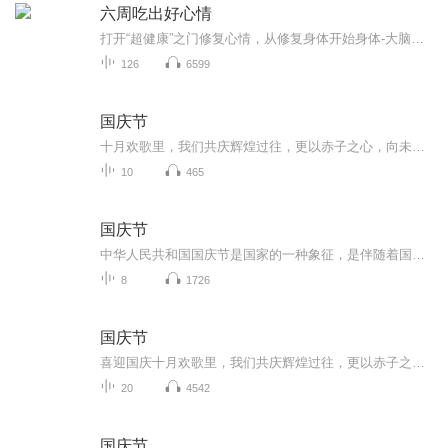
六周吃出好心情
打开“超健康”之门修复心情，从修复身体开始身体-大脑，是一个独立、动态、双向的系统，一个要素的状况对另一个要素有着巨大的影响。也就是说，修复了身体，就能修复大脑。修复大脑，从修复身体开始营养不均衡，荷尔蒙失调，食物过敏，毒素，消化不良，免...
126
6599
国庆节
十月欢歌里，我们共庆辉煌过往，更以赤子之心，向未来书写滚烫的誓言——这盛世，值得我们以热爱相拥。
10
465
国庆节
中华人民共和国国庆节是国家的一种象征，是伴随着国家的出现而出现的。让我们用诗歌朗诵歌颂祖国的繁荣富强，国泰民安。
8
1726
国庆节
喜迎国庆十月欢歌里，我们共庆辉煌过往，更以赤子之心，向未来书写滚烫的誓言——这盛世，值得我们以热爱相拥。
20
4542
国庆节