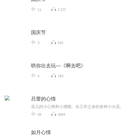
11
2.1万
国庆节
3
543
哄你出去玩—《啊去吧》
4
784
吕蕾的心情
花儿的小心情和小感慨。在工作之余的各种小火花。
49
4064
如月心情