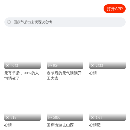
打开APP
国庆节后出去玩说说心情
4643
954
2433
元宵节后，90%的人
春节后的元气满满开
心情
悄悄变了
工大吉
718
5805
1.6万
心情
国庆出游去山西
心情记