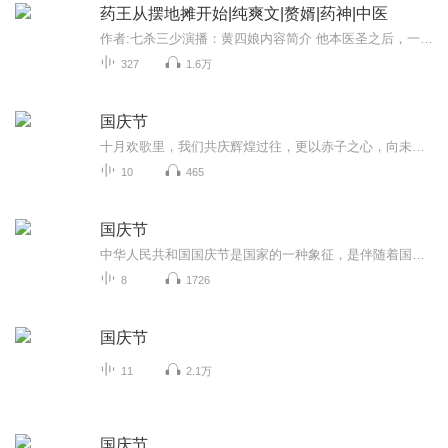
药王从摆地摊开始|纯爽文|赘婿|药神|中医
作者:七杀三少演播：黄四娘内容简介 他本医圣之后，一贴狗皮膏药出神入化 因一纸婚约入赘紫家，受众人嫌弃、鄙夷 且看只想安安静静实现爷爷遗愿的他，如何一路艳遇不断，从赘婿成王……大家好，我是黄四娘，还是那个给大家讲故事的四娘啊！ 关注订阅！加入...
327
1.6万
国庆节
十月欢歌里，我们共庆辉煌过往，更以赤子之心，向未来书写滚烫的誓言——这盛世，值得我们以热爱相拥。
10
465
国庆节
中华人民共和国国庆节是国家的一种象征，是伴随着国家的出现而出现的。让我们用诗歌朗诵歌颂祖国的繁荣富强，国泰民安。
8
1726
国庆节
11
2.1万
国庆节