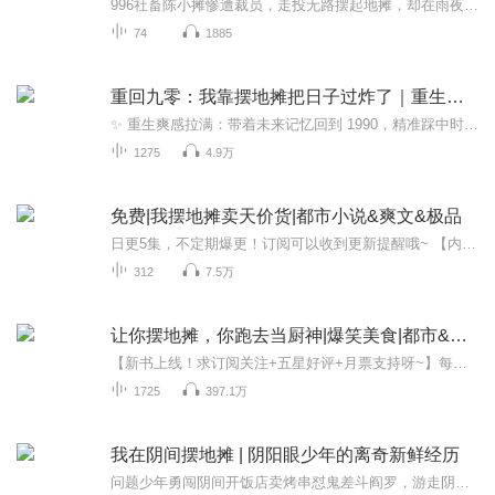
996社畜陈小摊惨遭裁员，走投无路摆起地摊，却在雨夜垃圾桶里捡到一个未来盲盒，从此开启“科技摆摊” 的逆袭人生！ 变形充电宝、美颜魔镜、记忆消除水…… 看似开挂的未来商品，背后藏着时空裂缝的惊天秘密。黑帮觊觎他的神奇货物，外星人抢夺妄图操控现...
74
1885
重回九零：我靠摆地摊把日子过炸了｜重生逆袭爽翻天
✨ 重生爽感拉满：带着未来记忆回到 1990，精准踩中时代风口，看主角如何从穷学生逆袭成万元户� 九零年代氛围感：英语课、摸底考、国营百货、录像厅、胡同口地摊，带你沉浸式梦回九十年代� 幽默接地气：摆摊砍价、跟城管斗智斗勇、忽悠同学买 “考大学磁...
1275
4.9万
免费|我摆地摊卖天价货|都市小说&爽文&极品
日更5集，不定期爆更！订阅可以收到更新提醒哦~ 【内容简介】 秦泽阳，年薪五万的都市白领，渴望自由的他偶遇神秘系统。首次得赠价值千万的江诗丹顿怀表，专家鉴定下开启财富新纪元。系统再送明代青花瓷瓶，背后隐藏的诈骗漩涡中，他以鉴宝高手身份揭露真...
312
7.5万
让你摆地摊，你跑去当厨神|爆笑美食|都市&系统流
【新书上线！求订阅关注+五星好评+月票支持呀~】每天8点准时更新~喜欢请多多留言吧！新书上线，2周内获得五星好评喜马盖戳认证，可凭截图找糖糖领取2元红包哦！【内容简介】因为网红六道的一次探店，陈家十数年来苦心经营的早餐店濒临倒闭。 绑定系统后的...
1725
397.1万
我在阴间摆地摊 | 阴阳眼少年的离奇新鲜经历
问题少年勇闯阴间开饭店卖烤串怼鬼差斗阎罗，游走阴与阳、人与鬼之间，却被爱情所累，他该如何抉择？“我是一名高二学生，学习成绩很差，却整天想着怎么样才能把班花追到手。”“我是一名问题少年，但我的‘问题’比较特殊，从小到大我总能看到一些不应该...