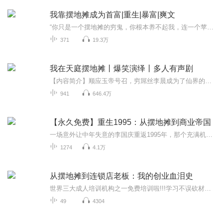
我靠摆地摊成为首富|重生|暴富|爽文
“你只是一个摆地摊的穷鬼，你根本养不起我，连一个苹果手机都买不起，分手吧！”某拜金女嘲讽道。“你只知道我是摆地摊，却不知道我另一个的马甲是首富。”张扬无奈叹息。叮当一声，牛逼系统上场，只要摆地摊，就能逆袭成为首富！“我去，居然有人开着玛...
371
19.3万
我在天庭摆地摊丨爆笑演绎丨多人有声剧
【内容简介】顺应玉帝号召，穷屌丝李晨成为了仙界的一名摆摊小贩！老君想要辣条？行，拿仙丹来换。二郎想要狗粮？没问题，你那三尖两刃枪借我玩两天！嫦娥想要化妆品？可以，小爷我还差个女朋友……诶，你干嘛，我没让你当我女朋友！【作者/主播】作者：耶...
941
646.4万
【永久免费】重生1995：从摆地摊到商业帝国
一场意外让中年失意的李国庆重返1995年，那个充满机遇与变革的年代。带着未来二十年的记忆和经验，他决心重新书写自己的人生篇章，在这个黄金时代里创造属于自己的商业帝国。 1995年的中国正处于经济腾飞的起点，房地产市场刚刚起步，互联网行业蓄势待发，...
1274
4.1万
从摆地摊到连锁店老板：我的创业血泪史
世界三大成人培训机构之一免费培训啦!!!学习不误砍材工！社群找读书和创业搭子啦！!!各位喜欢学习、健康、创业的伙伴：大家好！我组建了一个读书创业杜群，如果你喜欢读书或者想拥有一个事业机会的话，可以加微f08041119，我邀请你进读书群。为什么要做读...
49
4304