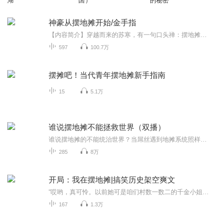
湖
国）
的秘密
神豪从摆地摊开始/金手指
【内容简介】穿越而来的苏寒，有一句口头禅：摆地摊，真的能为所欲为！没钱？摆个地摊。【叮，恭喜交易成功，额外获得1亿。】没房？摆个地摊。【叮，触发特殊奖励，获得卧龙居1号别墅拥有权。】没事业？摆个地摊。【叮，恭喜交易成功，触发超级红利，获得...
597
100.7万
摆摊吧！当代青年摆地摊新手指南
15
5.1万
谁说摆地摊不能拯救世界（双播）
谁说摆地摊的不能统治世界？当屌丝遇到地摊系统照样可以开上法拉利—>成为人上人—>为了天下人！“老板，您叫我？” 方岩弯着腰一脸媚笑的问道。 “小方啊，你有两个月没发工资了吧？” 方岩的老板陈虎坐在椅子上，腿搭在桌上，闭着眼，从...
285
8万
开局：我在摆地摊|搞笑历史架空爽文
“哎哟，真可怜。以前她可是咱们村数一数二的千金小姐，从来没有下过地。那小手嫩得能掐出水来，没想到亲爹一死，也开始下地割猪草。真是可怜！” “她可怜？十三岁才下地干活，她哪儿可怜了？咱们谁家姑娘不是会走路就要下地干活？你有时间可怜她，还...
167
1.3万