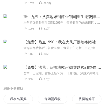
1078
69.3万
重生九五：从摆地摊到商业帝国|重生逆袭|年代爽文
主角胡强意外重生回到1995年，带着超前的未来记忆，他发誓要改写前世遗憾的人生。从街头摆地摊赚得第一桶金开始，他精准抓住股票认购证、房地产、互联网等时代黄金风口，一路稳扎稳打强势崛起。他一边守护好身边的至亲家人，一边在商场里大展拳脚，从平凡...
1096
3.9万
【免费】热血1990：我在大风厂摆地摊|都市|逆袭|AI多播
全专辑免费畅听，首发50集，每天下午更新，日更3集。重生回到1990年，父亲去世，被大伯一家欺侮，乡村小子无所畏惧，摆地摊，开工厂，从小事做起，看他如何改变命运。
116
8058
【免费】洪荒，从摆地摊开始|穿越玄幻|热血|AI多播
全本，已完结。首播上新50集，日更2集。穿越来到神鬼妖魔的洪荒世界，开局一个破地摊，法宝技能只能自己骗，让我们一起来看看倒霉少年如何玩转洪荒！如何叱咤洪荒世界吧！前50集中有不少集结尾有10-25秒的空白，用AU做的后期，导出时出的问题，当时没有注...
330
2.8万
您是不是在找：
我在岛国摆地摊
你闯祸我收摊
从摆地摊开始崛起