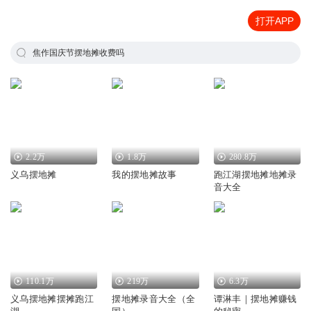
打开APP
焦作国庆节摆地摊收费吗
2.2万
1.8万
280.8万
义乌摆地摊
我的摆地摊故事
跑江湖摆地摊地摊录
音大全
110.1万
219万
6.3万
义乌摆地摊摆摊跑江
摆地摊录音大全（全
谭淋丰｜摆地摊赚钱