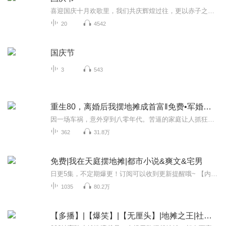
喜迎国庆十月欢歌里，我们共庆辉煌过往，更以赤子之心，向未来书写滚烫的誓言——这盛世，值得我们以热爱相拥。
20
4542
国庆节
3
543
重生80，离婚后我摆地摊成首富‖免费•军婚逆袭
因一场车祸，意外穿到八零年代。苦逼的家庭让人抓狂，父亲家暴，母亲懦弱，自己是个大龄剩女？某女：敢打我？我要你的命！父亲：你这样谁还敢要你？某男：我要！某女：我可是十里八乡出了名的悍妇，你真的敢娶？某男：跟我结婚你不亏，既多了一个人保护你...
362
31.8万
免费|我在天庭摆地摊|都市小说&爽文&宅男
日更5集，不定期爆更！订阅可以收到更新提醒哦~ 【内容简介】 于苍穹之巅，天庭集市隐现凡尘智慧。李晨，一介落魄青年，偶得仙缘，获准在诸神间叫卖生财。以凡胎之躯，斗智孙悟空，结交太上老君，于仙界商海翻云覆雨。奇遇连连，笑料百出，他以过人胆识，...
1035
80.2万
【多播】|【爆笑】|【无厘头】|地摊之王|社畜靠摆地摊逆袭的传奇