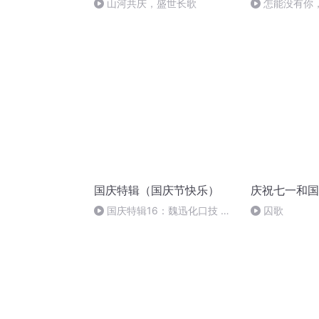
山河共庆，盛世长歌
怎能没有你
国庆特辑（国庆节快乐）
庆祝七一和国
国庆特辑16：魏迅化口技 二
囚歌
胡 东方红+一般唱法和原生态