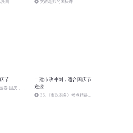
化强国
支教老师的国庆课
国庆节
二建市政冲刺，适合国庆节
逆袭
园春·国庆，朗
36.《市政实务》考点精讲第
36节课_2020926212025