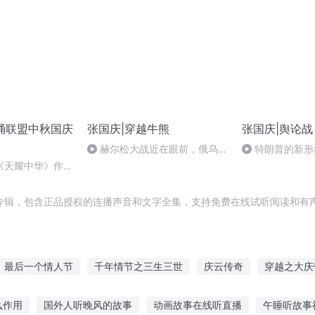
朗诵联盟中秋国庆
张国庆|穿越牛熊
张国庆|舆论战
赫尔松大战近在眼前，俄乌冲
特朗普的新形
突的关键之战，将会如何发展？
《天耀中华》作
专辑，包含正品授权的连播声音和文字全集，支持免费在线试听阅读和有声
最后一个情人节
千年情节之三生三世
庆云传奇
穿越之大庆
的季节
那年那月那时节
重庆儿女
嘉庆皇帝
快斗与青子的
么作用
国外人听晚风的故事
动画故事在线听直播
午睡听故事