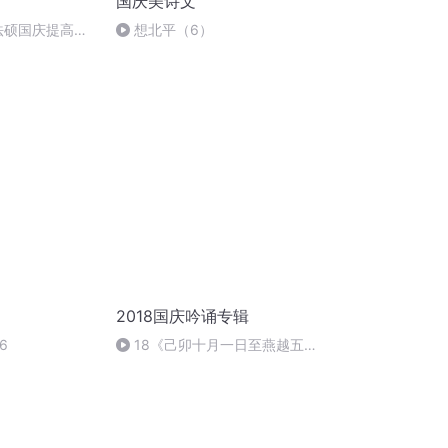
国庆美诗文
成法硕国庆提高班
想北平（6）
2018国庆吟诵专辑
6
18《己卯十月一日至燕越五
日罹狴犴有感而赋》组律18首
文天祥 自由吟诵