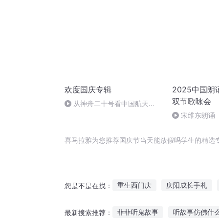
欢度国庆专辑
2025中国
双节歌咏会
从神舟二十号看中国航天
的“隐形实力”
宋维东朗诵
者：碑林路人
喜马拉雅为您推荐国庆节当天能放假吗学生的精选
重生西门庆
庆阳成长手札
您是不是在找：
十二个情人节
重生花开绽放
菲菲听鬼故事
听故事仿佛什
最新搜索推荐：