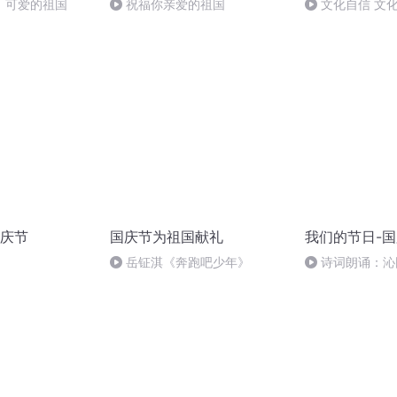
，可爱的祖国
祝福你亲爱的祖国
文化自信 文
庆节
国庆节为祖国献礼
我们的节日-
岳钲淇《奔跑吧少年》
诗词朗诵：沁
读者：张继军