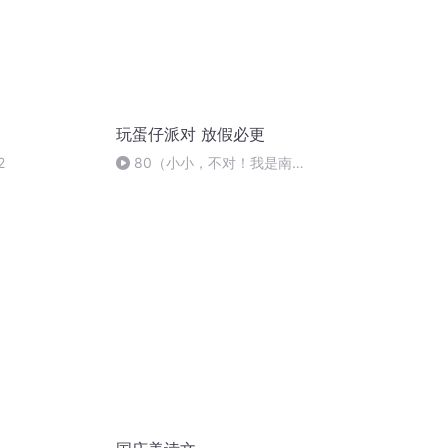
玩蛋仔派对 放假必更
2
80（小小，不对！我是南
瓜！）