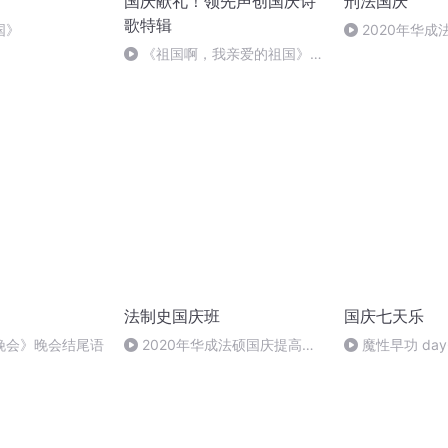
国庆献礼！领先声创国庆诗
刑法国庆
歌特辑
国》
2020年华
刑法陈 (26)
《祖国啊，我亲爱的祖国》温
婉
法制史国庆班
国庆七天乐
晚会》晚会结尾语
2020年华成法硕国庆提高班
魔性早功 day
法制史马志冰 (12)