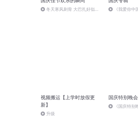
国庆佳节欢乐的瞬间
国庆专辑
冬天寒风刺骨 大巴扎好似温
《我爱你中
暖的春天
视频搬运【上学时放假更
国庆特别晚会
新】
《国庆特别
升级