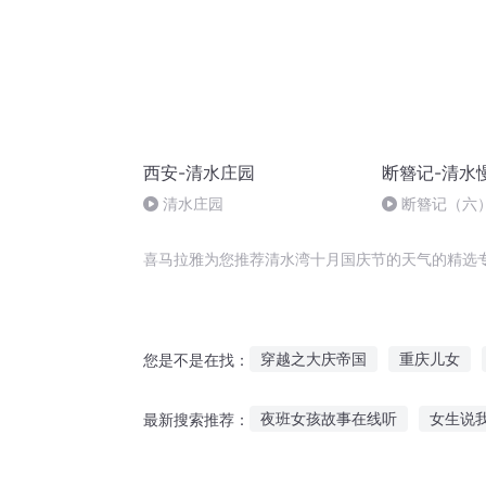
西安-清水庄园
断簪记-清水
清水庄园
断簪记（六
喜马拉雅为您推荐清水湾十月国庆节的天气的精选
穿越之大庆帝国
重庆儿女
您是不是在找：
湾湾杂货铺
海湾的春
重
夜班女孩故事在线听
女生说
最新搜索推荐：
最后一个情人节
千年情节之
听谎言的公主故事
寒假离谱