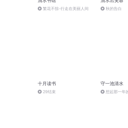
清水书馆
清水出芙蓉
繁花不惊-行走在美丽人间
秋的告白
十月读书
守一池清水
29结束
想起那一年