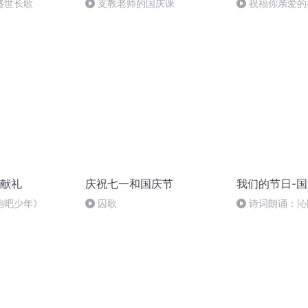
盛世长歌
支教老师的国庆课
祝福你亲爱的
献礼
庆祝七一和国庆节
我们的节日-
跑吧少年》
囚歌
诗词朗诵：沁
读者：张继军