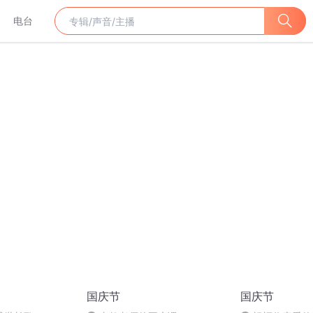
电台
国庆节
国庆节