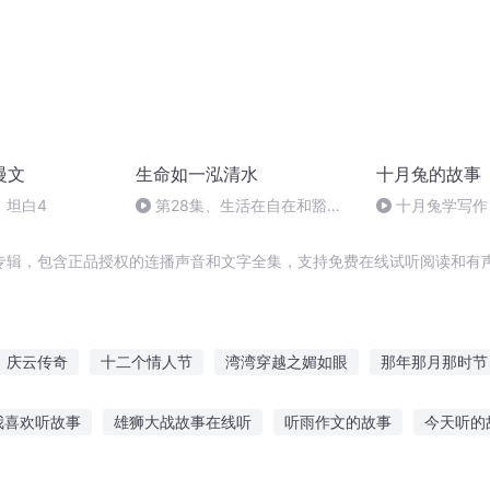
慢文
生命如一泓清水
十月兔的故事
）坦白4
第28集、生活在自在和豁达
十月兔学写作
的心境中——对北京新东方员工
的一次讲话
专辑，包含正品授权的连播声音和文字全集，支持免费在线试听阅读和有声
庆云传奇
十二个情人节
湾湾穿越之媚如眼
那年那月那时节
生在台湾
台湾我的爱
我在月亮湾
神秘女儿湾
快斗与青子
我喜欢听故事
雄狮大战故事在线听
听雨作文的故事
今天听的
三生三世
内海湾城市的等待
故事在线听
听兰花的故事的感受
晚安故事推荐一起听故事
海