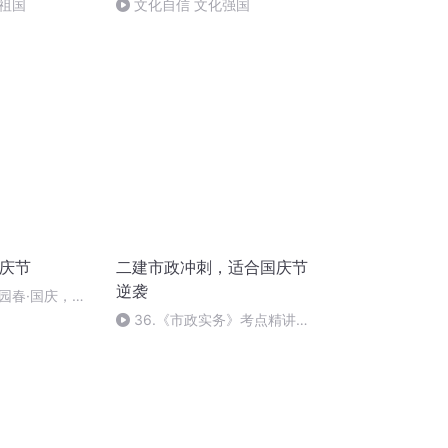
祖国
文化自信 文化强国
国庆节
二建市政冲刺，适合国庆节
逆袭
园春·国庆，朗
36.《市政实务》考点精讲第
36节课_2020926212025