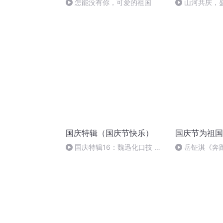
怎能没有你，可爱的祖国
山河共庆，
国庆特辑（国庆节快乐）
国庆节为祖国
国庆特辑16：魏迅化口技 二
岳钲淇《奔
胡 东方红+一般唱法和原生态