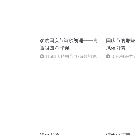
欢度国庆节诗歌朗诵——喜
国庆节的那些
迎祖国72华诞
风俗习惯
115国庆特别节目-诗歌朗诵-
06-法国-
中国梦
国庆节的那些