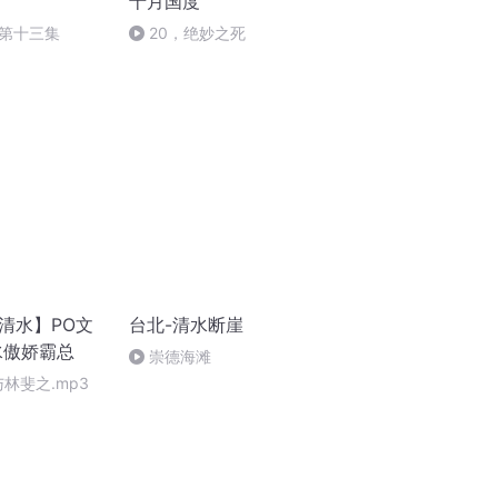
十月国度
第十三集
20，绝妙之死
清水】PO文
台北-清水断崖
水傲娇霸总
崇德海滩
林斐之.mp3