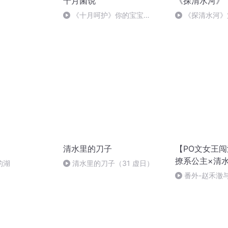
十月菌说
《探清水河》
《十月呵护》你的宝宝
《探清水河》
缺“锌”眼嘛？
清水里的刀子
【PO文女王闯
撩系公主×清
的湖
清水里的刀子（31 虚日）
番外-赵禾澈与