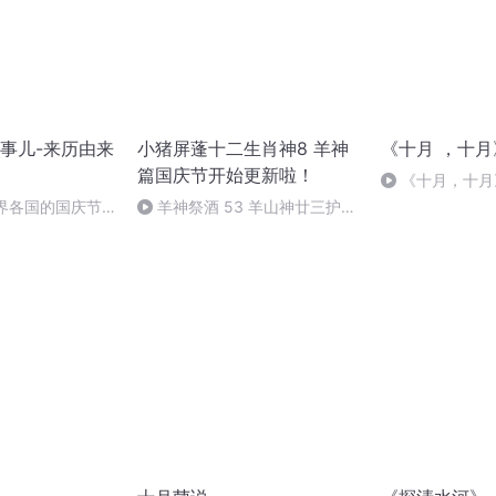
事儿-来历由来
小猪屏蓬十二生肖神8 羊神
《十月 ，十月
篇国庆节开始更新啦！
《十月，十月
世界各国的国庆节-
羊神祭酒 53 羊山神廿三护祭
事儿
坛 敬天地白泽做祭酒（4）