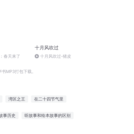
十月风吹过
：春天来了
十月风吹过-猪皮
书MP3打包下载。
湾区之王
在二十四节气里
的情人节
二十四节气战纪
大庆皇太子
故事历史
听故事和绘本故事的区别
洋故事讲给世界听
恐怖故事泥蛋故事在线听