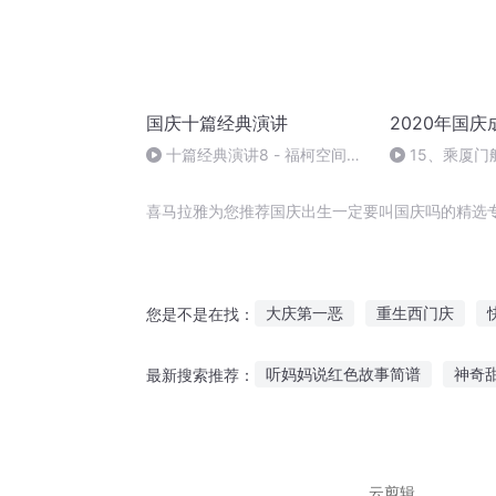
国庆十篇经典演讲
2020年国
十篇经典演讲8 - 福柯空间回
15、乘厦门
归异托邦演讲
喜马拉雅为您推荐国庆出生一定要叫国庆吗的精选
大庆第一恶
重生西门庆
您是不是在找：
庆云传奇
大庆皇太子
庆
听妈妈说红色故事简谱
神奇
最新搜索推荐：
普天同庆
重生之西门庆
东北舞女故事在线听
不说话
民间小说故事免费听
凯叔讲
云剪辑