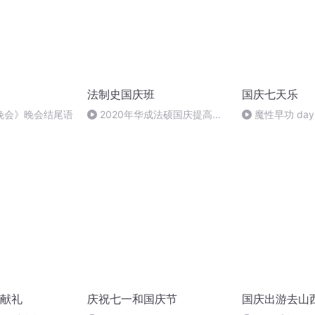
法制史国庆班
国庆七天乐
晚会》晚会结尾语
2020年华成法硕国庆提高班
魔性早功 day
法制史马志冰 (12)
献礼
庆祝七一和国庆节
国庆出游去山