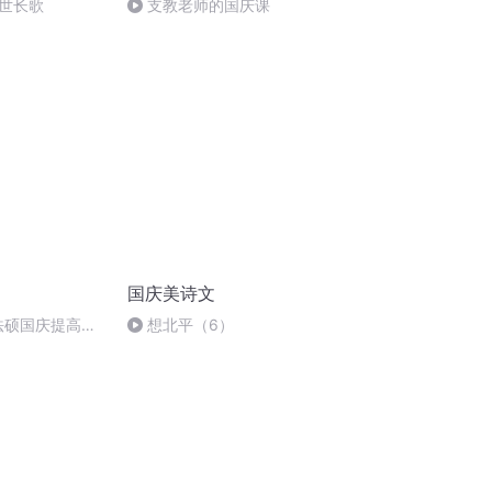
世长歌
支教老师的国庆课
国庆美诗文
成法硕国庆提高班
想北平（6）