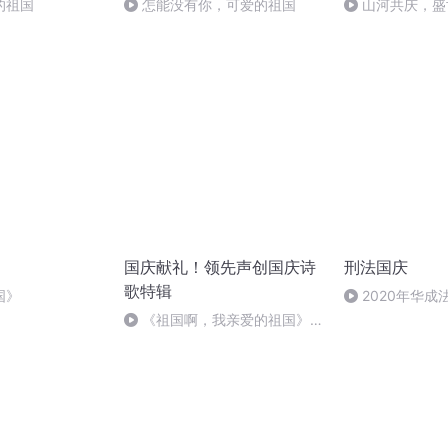
的祖国
怎能没有你，可爱的祖国
山河共庆，盛
国庆献礼！领先声创国庆诗
刑法国庆
歌特辑
国》
2020年华
刑法陈 (26)
《祖国啊，我亲爱的祖国》温
婉