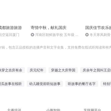
庆成都旅游旅游
寄情中秋，献礼国庆
国庆佳节欢乐
航空返回厦门
浑南区朝鲜族学校 五年级 孙
冬天寒风刺骨
多永
暖的春天
专辑，包含正品授权的连播声音和文字全集，支持免费在线试听阅读和有声
快穿之吉庆有余
庆元纪年
穿越之大庆帝国
庆余年之我叫王启
余年之长歌行
水浒西门庆
安庆年记事
异能重生西门庆
一
甜瓜故事在线听
幼儿睡觉前听短故事
听故事的餐厅名字
特别
斗破之天庆焰火
只听故事
滚屏恐怖故事在线听
梦见听故事被吓到
听故事学汉
故事破案故事在线听
每天听胎教音乐读故事
主播培训
小雅智能
车联网平台