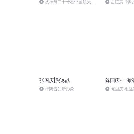
从神舟二十号看中国航天
岳钲淇《奔
的“隐形实力”
张国庆|舆论战
陈国庆-上海
特朗普的新形象
陈国庆 毛猛