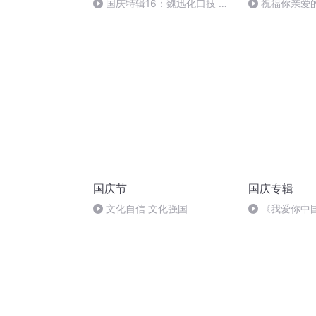
国庆特辑16：魏迅化口技 二
祝福你亲爱
胡 东方红+一般唱法和原生态
国庆节
国庆专辑
文化自信 文化强国
《我爱你中