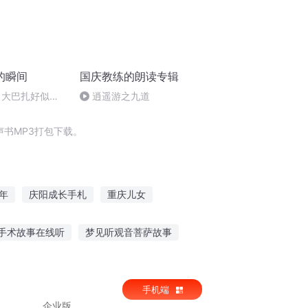
的瞬间
国庆教练的朗读专辑
 大巴扎好似温
逍遥游之九道
书MP3打包下载。
年
庆阳成长手札
重庆儿女
人有庆
大官人西门庆
嘉庆皇帝
手术故事在线听
梦见听观音菩萨故事
语老师推荐
哑巴传说故事在线听
手机端
企业版