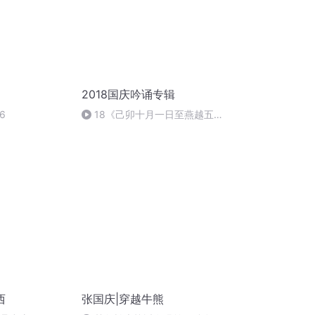
2018国庆吟诵专辑
6
18《己卯十月一日至燕越五
日罹狴犴有感而赋》组律18首
文天祥 自由吟诵
西
张国庆|穿越牛熊