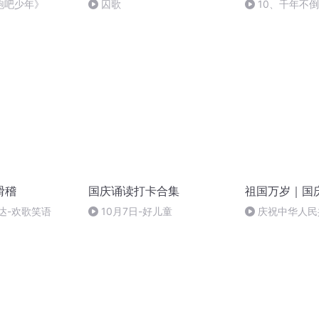
跑吧少年》
囚歌
10、千年不
滑稽
国庆诵读打卡合集
祖国万岁｜国
达-欢歌笑语
10月7日-好儿童
庆祝中华人民
周年 天安门广