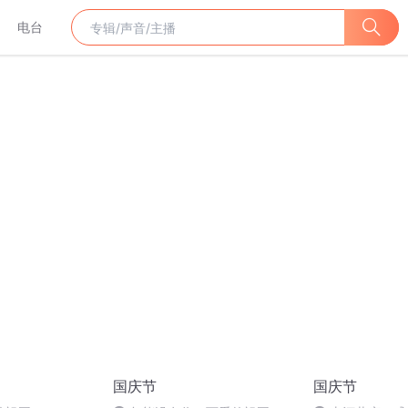
电台
国庆节
国庆节