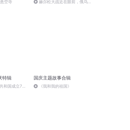
倒悬空寺
赫尔松大战近在眼前，俄乌冲
突的关键之战，将会如何发展？
庆特辑
国庆主题故事合辑
共和国成立73
《我和我的祖国》
场举行升国旗仪式