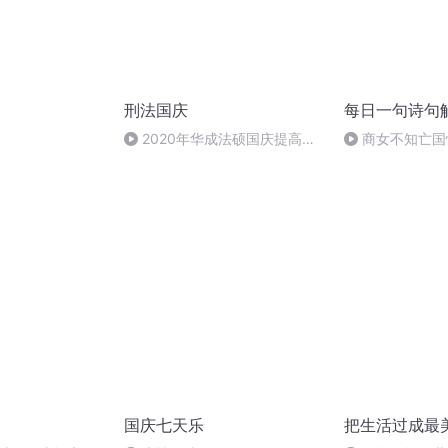
刑法国庆
每日一句诗句
）
2020年华成法硕国庆提高班
商女不知亡国
刑法陈 (26)
庭花
国庆七天乐
把生活过成最