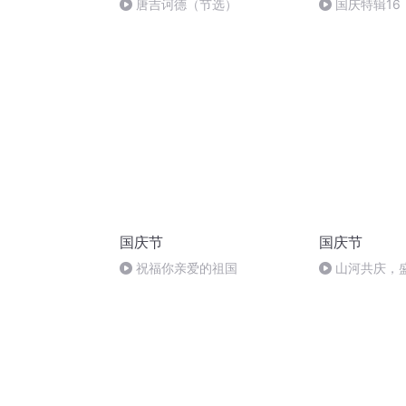
唐吉诃德（节选）
国庆特辑16
胡 东方红+一
国庆节
国庆节
祝福你亲爱的祖国
山河共庆，