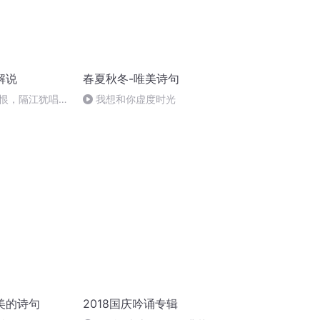
解说
春夏秋冬-唯美诗句
恨，隔江犹唱后
我想和你虚度时光
美的诗句
2018国庆吟诵专辑