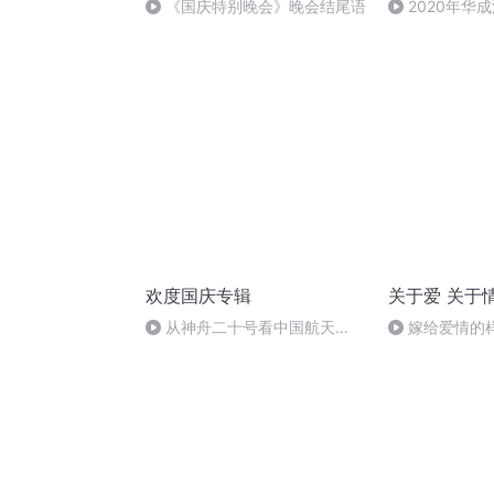
《国庆特别晚会》晚会结尾语
2020年华
法制史马志冰 (1
欢度国庆专辑
关于爱 关于
从神舟二十号看中国航天
嫁给爱情的
的“隐形实力”