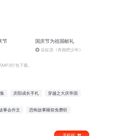
庆节
国庆节为祖国献礼
岳钲淇《奔跑吧少年》
MP3打包下载。
集
庆阳成长手札
穿越之大庆帝国
千万回眸不如一句你好
重生之西门庆
故事会作文
恐怖故事睡前免费听
听的语录故事
麦迪逊背景故事在线听
手机端