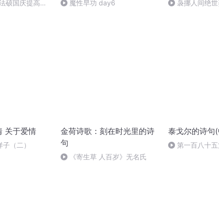
成法硕国庆提高班
魔性早功 day6
袅挪人间绝世
2)
情 关于爱情
金荷诗歌：刻在时光里的诗
泰戈尔的诗句(
句
样子（二）
第一百八十五
《寄生草 人百岁》无名氏