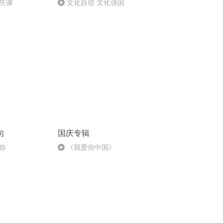
庆课
文化自信 文化强国
句
国庆专辑
你
《我爱你中国》