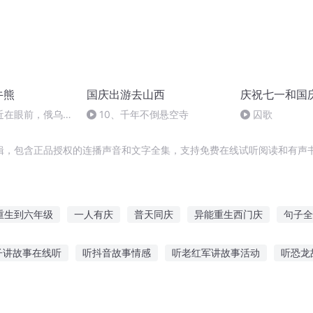
牛熊
国庆出游去山西
庆祝七一和国
近在眼前，俄乌冲
10、千年不倒悬空寺
囚歌
，将会如何发展？
辑，包含正品授权的连播声音和文字全集，支持免费在线试听阅读和有声书
重生到六年级
一人有庆
普天同庆
异能重生西门庆
句子全
小诗诗
安庆年记事
庆云传奇
大庆第一恶
重生西门庆
子讲故事在线听
听抖音故事情感
听老红军讲故事活动
听恐龙
你还欠我一句我爱你
荒故事在线听
在线听怪兽卡车故事
听海说风的故事
适合孩子