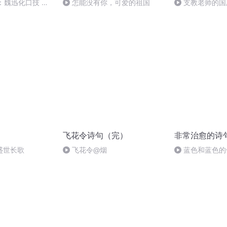
：魏迅化口技 二
怎能没有你，可爱的祖国
支教老师的国
般唱法和原生态
飞花令诗句（完）
非常治愈的诗
盛世长歌
飞花令@烟
蓝色和蓝色的