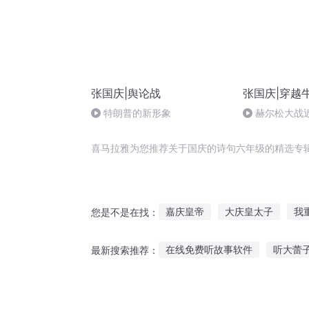
张国庆|舆论战
张国庆|穿越
特朗普的新形象
赫尔松大战
突的关键之战
喜马拉雅为您推荐关于国庆的诗句六年级的精选专
嘉庆皇帝
大庆皇太子
我
您是不是在找：
第九十九句对不起
我的魔女
在线免费听故事软件
听大蕾
最新搜索推荐：
庆余年之长歌行
诗与诗语
布偶诡异故事在线听
香港蛮