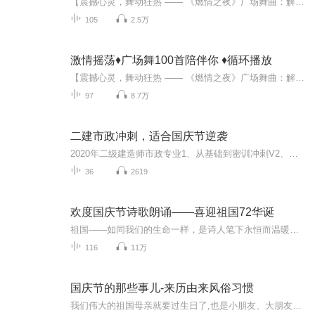
【震撼心灵，舞动狂热 —— 《燃情之夜》广场舞曲：解锁你的性感与激情密码！】 在城市的灯火阑珊处，当夜色如墨，星河璀璨，一场关于音乐、舞蹈与灵魂的盛宴正悄然拉开序幕。这不是一场普通的聚会，而是《燃情之夜》广场舞曲所带来的，一场跨越年龄、性别...
105
2.5万
激情摇荡♦️广场舞100首陪伴你 ♦️循环播放
【震撼心灵，舞动狂热 —— 《燃情之夜》广场舞曲：解锁你的性感与激情密码！】在城市的灯火阑珊处，当夜色如墨，星河璀璨，一场关于音乐、舞蹈与灵魂的盛宴正悄然拉开序幕。这不是一场普通的聚会，而是《燃情之夜》广场舞曲所带来的，一场跨越年龄、性别...
97
8.7万
二建市政冲刺，适合国庆节逆袭
2020年二级建造师市政专业1、从基础到密训冲刺V2、从精华课程到超压密押V3、0基础同步更新v4、持续更新到2020年考试V5、只要你跟着学让你一次稳拿证V6、渠道超压压题，超压三页纸等独家绝密压题!
36
2619
欢度国庆节诗歌朗诵——喜迎祖国72华诞
祖国——如同我们的生命一样，是诗人笔下永恒而温暖的主题。在祖国72周年华诞来临之际，特创建这个诗歌朗诵专辑，诵读经典爱国篇章，和大家一起歌颂祖国，向国庆的献礼！祝愿伟大的祖国繁荣富强，祝愿大家国庆节快乐，度过平安快乐的黄金周假期！
116
11万
国庆节的那些事儿-来历由来风俗习惯
我们伟大的祖国母亲就要过生日了,也是小朋友、大朋友们最喜欢的“国庆小长假”或说“黄金周”还有说”国庆7天乐”的，说法真是不一而足。那么“国庆节”是怎么来的？自古以来国庆节怎么庆贺？新中国国庆节的来历，以及新中国国庆节的庆贺方式又有哪些呢？ ...