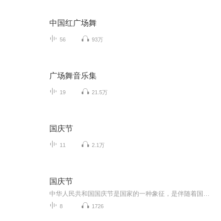
中国红广场舞
56
93万
广场舞音乐集
19
21.5万
国庆节
11
2.1万
国庆节
中华人民共和国国庆节是国家的一种象征，是伴随着国家的出现而出现的。让我们用诗歌朗诵歌颂祖国的繁荣富强，国泰民安。
8
1726