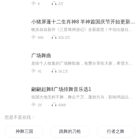
6
2万
小猪屏蓬十二生肖神8 羊神篇国庆节开始更新啦！
晓东叔叔新作《三星堆神游记》全新面世！中信出版社出版！京东当当淘宝均有售！点蓝色字收听——《小猪屏蓬爆笑日记2024》《小猪屏蓬爆笑日记2》《小猪屏蓬爆笑日记1》让你笑得喘不上气！《我进故宫当富翁——小猪屏蓬故宫财商笔记》教你成为大富翁！《小...
550
315.3万
广场舞曲
老徐个人收集的广场舞歌曲，免费分享给大家，希望大家喜欢！！！
41
16.1万
翩翩起舞‖广场排舞音乐选1
祖国大地无村不舞，舞众千万，蓬勃方兴，影响鸿远以余无乐不赏者来认为，以广场舞随时大庭广众、大音量载歌载舞的特性，其选用的音乐，一定要是经品（歌曲春风且润物，舞感酣到而不破，内容真切你入情，赏心悦目我喝彩）的，不然，问题多多，，选曲部分，余十几年来每日都有习惯去收听、收藏和分类美乐，，有舞乐性的音乐也是其中一类要说明的是，从原曲歌曲调制为更适合伴舞的音乐歌曲，是需经【音频工作站软件】的，针对一首首不同的音乐，按音层、舞韵、韵味、音质等方面思考，精细调谐而来，...
23
4269
您是不是在找：
神舞三国
跳舞的刀枪
行者之舞