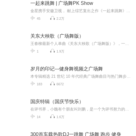
一起来跳舞 | 广场舞PK Show
金星携手安徽卫视， 献上综艺复出之作《一起来跳舞》， 除却金星有话说， 还有60个关于舞蹈的动人故事， 超越年龄和苦难，由耳入心感动你。 安徽卫视每周六晚21:20， 星推官金星邀你一起共舞， 感受舞蹈的独特魅力， 舞动人生，绽放精彩！
45
2.2万
关东大秧歌（广场舞版）
王春柳最新个人单曲《关东大秧歌（广场舞版）》，一首欢快吉祥富有东北韵味的作品，由刘申五作词，张振国作曲，李柏编曲，北京吉瑞文化传媒有限公司发行。
1
1.9万
岁月的印记---健身舞视频之广场舞
本专辑精选 21 世纪 10 年代经典广场舞曲目与热门舞步，汇集当年风靡大街小巷的国民舞曲。节奏明快、动作简单易学，承载着一代人茶余饭后的健身与欢乐记忆。从广场到社区，从家庭到街头，每一支舞都带着浓浓的时代气息，见证了全民健康、邻里同乐的美好时...
183
6672
国庆特辑（国庆节快乐）
在评书界，小魏有个朋友叫刘鹏，是一个为评书努力的小伙子。在2021年国庆期间，他想弄个特辑，便烦劳我给他录个爱国题材的评书小段儿。这种事情，不是特殊情况，小魏一般不会拒绝，也就给其录了一个《鲁迅踢鬼》，等他传完，我再传到我的专辑里。另外，小...
14
1.6万
300首车载热歌DJ一跳舞 广场舞 跑步 健身