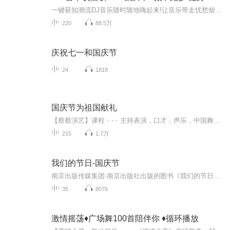
一键获知潮流DJ音乐随时随地嗨起来!让音乐带走忧愁烦恼!跟随我的脚步，发现更多好听的歌，记录属于你的美好生活。老司机：不听歌没有灵魂不知道有多少老司机跟主播一样，开车听歌就好比给自己的车技加上BUFF一下，跟着音乐节奏而驾驶，嘎嘎有感觉。我很喜...
220
88.5万
庆祝七一和国庆节
24
1818
国庆节为祖国献礼
【蔡蔡演艺】课程﹣-﹣主持表演，口才，声乐，中国舞，民族舞。独特的小舞台，专业的录音棚，每一位同学都能成为优秀的小明星。独特的教学模式，轻松上课，快乐学习！知名主持人，舞蹈家，高级教师任职授课！江南总校：河沟街42号三楼 18545856430江北分校...
215
1.7万
我们的节日-国庆节
南京出版传媒集团·南京出版社出版的图书《我们的节日》通过对中国节日文化和节日意义进行深度的挖掘，面向青少年群体构建独具特色的栏目内容，以此丰富春节、元宵节、清明节、端午节、七夕节、中秋节、重阳节等传统节日；六一节、教师节、国庆节等新兴节日的文化内涵和表现形式。促进青少年形成新的节日习俗，提升节日仪式感、认同感。音频作品由金陵朗读者联盟志愿者朗诵，南京音像出版社、金陵图书馆联合制作。
35
8076
激情摇荡♦️广场舞100首陪伴你 ♦️循环播放