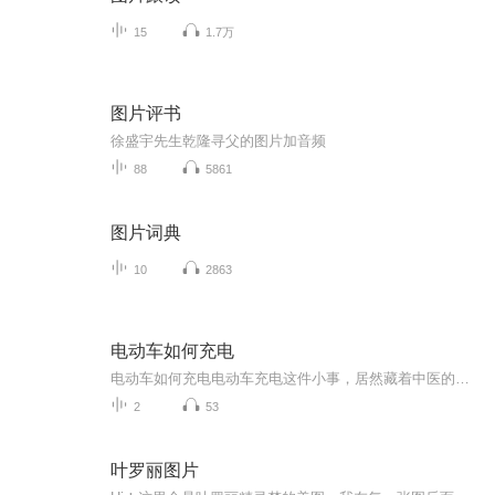
15
1.7万
图片评书
徐盛宇先生乾隆寻父的图片加音频
88
5861
图片词典
10
2863
电动车如何充电
电动车如何充电电动车充电这件小事，居然藏着中医的养生智慧？ 作为一枚每天骑着小电驴穿梭在城市里的打工人，我太懂你们被电量焦虑支配的恐惧了——早上出门显示满格，到公司就剩两格；下班想绕道买个菜，电量条红得跟火锅底料似的。别急，今天咱们用...
2
53
叶罗丽图片