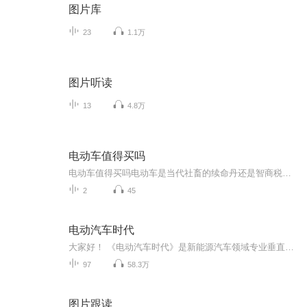
图片库
23
1.1万
图片听读
13
4.8万
电动车值得买吗
电动车值得买吗电动车是当代社畜的续命丹还是智商税？老中医用五运六气给你算笔明白账 每天早高峰看着地铁里挤成沙丁鱼罐头的人类，本野生中医调理师总忍不住摸脉问诊——这哪是通勤，分明是群体性经络淤堵现场。当白领们的任脉督脉在车厢里扭成麻花时...
2
45
电动汽车时代
大家好！ 《电动汽车时代》是新能源汽车领域专业垂直媒体，干货、内幕、猛料、八卦等，你想了解什么可以给我们留言，统统满足你。 本节目由电动汽车时代网和喜马拉雅联合推出。
97
58.3万
图片跟读