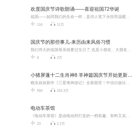
欢度国庆节诗歌朗诵——喜迎祖国72华诞
祖国——如同我们的生命一样，是诗人笔下永恒而温暖的主题。在祖国72周年华诞来临之际，特创建这个诗歌朗诵专辑，诵读经典爱国篇章，和大家一起歌颂祖国，向国庆的献礼！祝愿伟大的祖国繁荣富强，祝愿大家国庆节快乐，度过平安快乐的黄金周假期！
116
11万
国庆节的那些事儿-来历由来风俗习惯
我们伟大的祖国母亲就要过生日了,也是小朋友、大朋友们最喜欢的“国庆小长假”或说“黄金周”还有说”国庆7天乐”的，说法真是不一而足。那么“国庆节”是怎么来的？自古以来国庆节怎么庆贺？新中国国庆节的来历，以及新中国国庆节的庆贺方式又有哪些呢？ ...
6
2万
小猪屏蓬十二生肖神8 羊神篇国庆节开始更新啦！
晓东叔叔新作《三星堆神游记》全新面世！中信出版社出版！京东当当淘宝均有售！点蓝色字收听——《小猪屏蓬爆笑日记2024》《小猪屏蓬爆笑日记2》《小猪屏蓬爆笑日记1》让你笑得喘不上气！《我进故宫当富翁——小猪屏蓬故宫财商笔记》教你成为大富翁！《小...
550
315.3万
电动车茶馆
《电动车茶馆》是由电动邦打造的一档有趣、有料又实用的新能源汽车类音频栏目。每期由电动邦专业编辑超辉亲自献声，帮助新能源车主们解决选车、买车、用车、养车等方面的问题。此外，我们还会不定期邀请新能源真实车主走进我们的茶馆，品味大碗茶的同时，与电动邦主编老涛、主播超辉一起分享当下最热门新能源车型的用车感受与经验。播出时间：每周一、三、五晚更新！主播与嘉宾简介：超辉：电动邦专业编辑、视频主持人，试驾、拍摄过的新能源车型超过30款，对市场上主流的新能源汽车...
23
2.2万