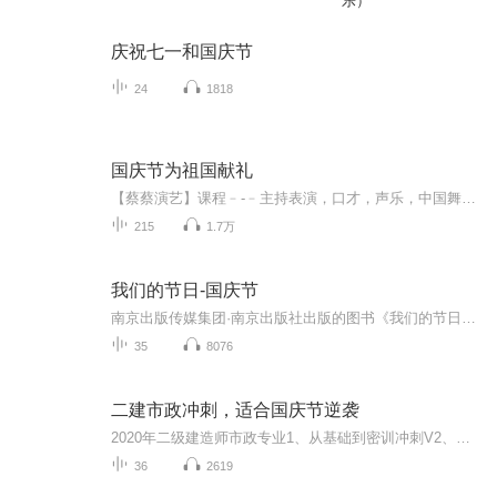
乐）
庆祝七一和国庆节
24
1818
国庆节为祖国献礼
【蔡蔡演艺】课程﹣-﹣主持表演，口才，声乐，中国舞，民族舞。独特的小舞台，专业的录音棚，每一位同学都能成为优秀的小明星。独特的教学模式，轻松上课，快乐学习！知名主持人，舞蹈家，高级教师任职授课！江南总校：河沟街42号三楼 18545856430江北分校...
215
1.7万
我们的节日-国庆节
南京出版传媒集团·南京出版社出版的图书《我们的节日》通过对中国节日文化和节日意义进行深度的挖掘，面向青少年群体构建独具特色的栏目内容，以此丰富春节、元宵节、清明节、端午节、七夕节、中秋节、重阳节等传统节日；六一节、教师节、国庆节等新兴节日的文化内涵和表现形式。促进青少年形成新的节日习俗，提升节日仪式感、认同感。音频作品由金陵朗读者联盟志愿者朗诵，南京音像出版社、金陵图书馆联合制作。
35
8076
二建市政冲刺，适合国庆节逆袭
2020年二级建造师市政专业1、从基础到密训冲刺V2、从精华课程到超压密押V3、0基础同步更新v4、持续更新到2020年考试V5、只要你跟着学让你一次稳拿证V6、渠道超压压题，超压三页纸等独家绝密压题!
36
2619