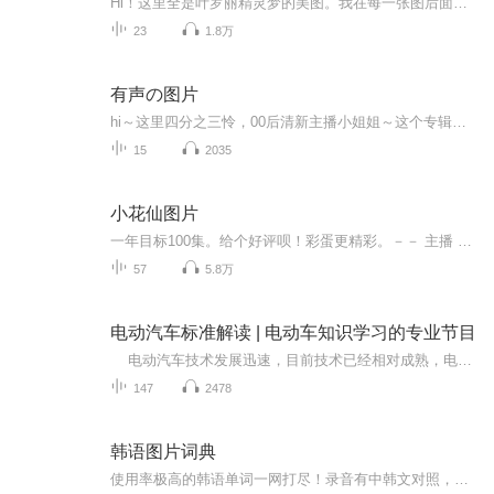
Hi！这里全是叶罗丽精灵梦的美图。我在每一张图后面都给大家留了点时间让大家把喜欢的图保存下来。如果你觉得这个图不太清晰，你可以私信找我要原图哦！
23
1.8万
有声の图片
hi～这里四分之三怜，00后清新主播小姐姐～这个专辑是由四分之三怜与微笑小熊工作室合作出版，由于都是千怜的工作室，所以质量保障十分，如果您恶意差评，说明您眼睛要么是x了，要么就是您道德有问题～好啦，也当作是千怜500粉丝的福利专辑叭别对我说我喜欢你你廉价的喜欢抵不上夏天的一根雪糕
15
2035
小花仙图片
一年目标100集。给个好评呗！彩蛋更精彩。－－ 主播 贝瑞吖也叫逆光小爱
57
5.8万
电动汽车标准解读 | 电动车知识学习的专业节目
电动汽车技术发展迅速，目前技术已经相对成熟，电动汽车的销量也在逐年攀升。总体来看，电动汽车的发展正处于加速发展阶段。电动汽车必将成为未来汽车市场的主力军。电动汽车的行业政策，优惠政策，标准也在不断的出台完善。 本节目针对电动汽...
147
2478
韩语图片词典
使用率极高的韩语单词一网打尽！录音有中韩文对照，方便同学们在路上收听磨耳朵！更多韩语学习的内容，欢迎关注订阅“韩语助手FM” ：）