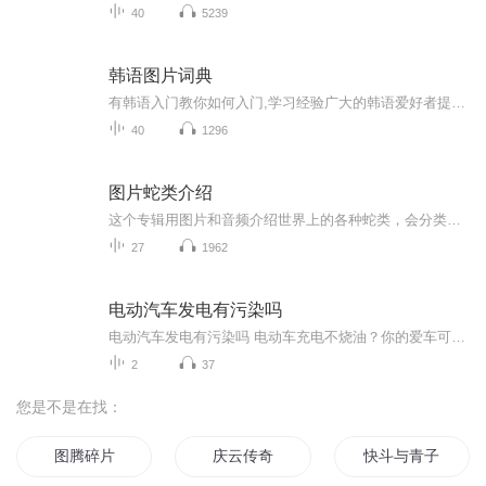
40
5239
韩语图片词典
有韩语入门教你如何入门,学习经验广大的韩语爱好者提供自己学习的心得体会;韩语词汇包含各类词汇满足你各个方面的需求;韩语阅读:韩国古今各种书籍、童话、谚语等的阅读;韩语...
40
1296
图片蛇类介绍
这个专辑用图片和音频介绍世界上的各种蛇类，会分类别介绍，如有错误欢迎指正。
27
1962
电动汽车发电有污染吗
电动汽车发电有污染吗 电动车充电不烧油？你的爱车可能正在偷偷"嗑煤"！ 老王最近换了辆纯电动车，天天在小区群里晒他的"零排放"出行。直到上个月楼下新开了家烧烤摊，老王一边啃着羊肉串一边抱怨雾霾天，被邻居一句"你电动车充的电都是烧煤发的"噎得...
2
37
您是不是在找：
图腾碎片
庆云传奇
快斗与青子的情人