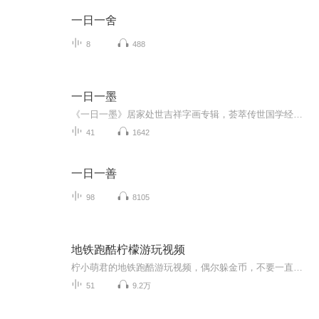
一日一舍
8
488
一日一墨
《一日一墨》居家处世吉祥字画专辑，荟萃传世国学经典名句、原创家风格言，跟随二十四节气与传统佳节轮转更新。结合国风字画与吉祥摆件陈设讲解，每日品读一句箴言，修养身心、传承优良家风，打造专属东方居家生活美学。©2026 幸福调频间｜豆包·清禾集 ...
41
1642
一日一善
98
8105
地铁跑酷柠檬游玩视频
柠小萌君的地铁跑酷游玩视频，偶尔躲金币，不要一直发动图，毕竟也是需要攒一会的，双诞版本入手，偶尔会发一些网页版的以及地铁抓捕等等，当然也会抽取随机一位评论的幸运儿发布兑换码3000金币，9000金币，6把钥匙等等福利，抽取方式订阅专辑，关注主播，...
51
9.2万