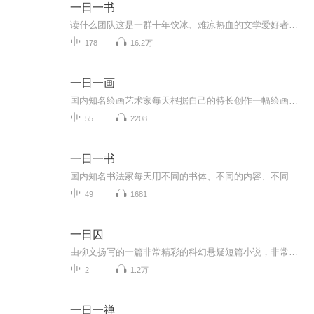
一日一书
读什么团队这是一群十年饮冰、难凉热血的文学爱好者；是一群心怀阳光、执着勇敢的文学梦想者。他们都是笔伐的战士，文学的信徒，书海里的书虫，梦想的践行者。
178
16.2万
一日一画
国内知名绘画艺术家每天根据自己的特长创作一幅绘画作品，让您每天尽享中国传统文化的盛宴。
55
2208
一日一书
国内知名书法家每天用不同的书体、不同的内容、不同的创作形式创作一幅作品，有如书法日课一样，让观众零距离的学习观摩不同书法家的创作过程
49
1681
一日囚
由柳文扬写的一篇非常精彩的科幻悬疑短篇小说，非常精彩，推荐给你！
2
1.2万
一日一禅