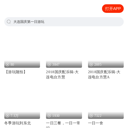
打开APP
大连国庆第一日游玩
80
3847
2695
【游玩随拍】
2018国庆配乐辑-大
2018国庆配乐辑-大
连电台方慧
连电台方慧A
7.3万
1930
7322
冬季游玩到东北
一日三餐，一日一常
一日一舍