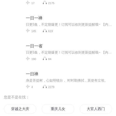
17
2175
一日一禅
日更5集，不定期爆更！订阅可以收到更新提醒哦~ 【内容简介】 “禅”是一面镜子，可以照彻人的心性； “禅”是一盏明灯，可以照亮人的心路。禅的思想是空灵、豁达、阔、明朗的人间清流；禅的生活是积极、自在、简朴、自适的安心方式；禅的理念是教人首...
145
619
一日一省
日更5集，不定期爆更！订阅可以收到更新提醒哦~ 【内容简介】 《一日一省大全集(超值金版)》撷取了大师先哲的智慧，篇篇蕴含振聋发聩、发人深省的生活真理，促使你扪心自省，将你思想中浅薄、浮躁、消沉、自满、狂傲等污垢涤荡干净，让你在反思中重新...
190
84
一日禅
身是菩提树，心如明镜台， 时时勤拂拭，莫使有尘埃。
4
2279
您是不是在找：
穿越之大庆帝国
重庆儿女
大官人西门庆