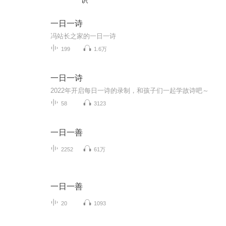
识
一日一诗
冯站长之家的一日一诗
199
1.6万
一日一诗
2022年开启每日一诗的录制，和孩子们一起学故诗吧～
58
3123
一日一善
2252
61万
一日一善
20
1093