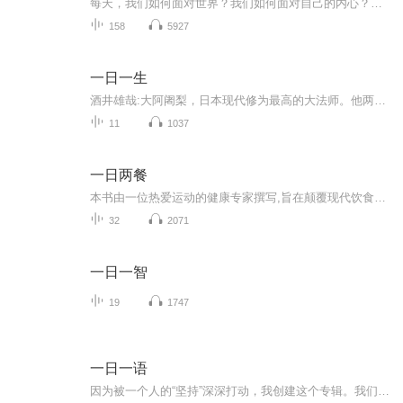
每天，我们如何面对世界？我们如何面对自己的内心？一天一段灵性文字，带你走进《西藏生死书》的世界，放下我执，活出每一天的自在与喜悦。
158
5927
一日一生
酒井雄哉:大阿阇梨，日本现代修为最高的大法师。他两次完成“千日回峰”的“满行”修炼。每次“满行”费时七年，步行四万公里，其中每天行走六十公里的日子达一千天，期间还包含九天断食苦修等数项艰难苦行，因此闻名日本，被世人尊仰。“阿阇梨”是指现代...
11
1037
一日两餐
本书由一位热爱运动的健康专家撰写,旨在颠覆现代饮食观念,揭示胰岛素失衡与肥胖之间的关系。通过分析胰岛素的作用和代谢灵活性,作者提出了祖先饮食和一日两餐计划作为改善健康的关键策略。书中详细介绍了现代饮食的误区, 强调超级食物的重要性,并介绍了间...
32
2071
一日一智
19
1747
一日一语
因为被一个人的“坚持”深深打动，我创建这个专辑。我们也许每天都在重复说“忙”，但是却也还是有人能够把碎片的时间填的满满的，一直坚持用文字记录每一天的心得感受。所以，我想把它传递下去，感受所谓”持之以恒“的力量。