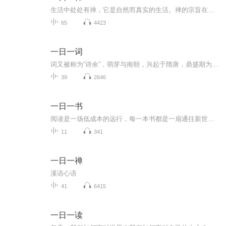
生活中处处有禅，它是自然而真实的生活。禅的宗旨在于启发个人，成为有悟性、有情感、有智慧的人，其本身就是一种生活的智慧。 当我们拥有了禅以后，我们就能对自身有一个重新的认识可以经历生命的另一种存在状态，并使自己的心灵来一次彻底的解缚，甚至在直面生死之时，也能够拥有一份超常的从容和洒脱！ 那么，大家不妨就在当下，于此书中开始进入禅的世界。
65
4423
一日一词
词又被称为“诗余”，萌芽与南朝，兴起于隋唐，鼎盛期为宋朝。词有小令、中调、长调之分。或清丽婉转、或气势磅礴各有千秋。本专辑对每个词牌的词选读若干首，与各位喜欢读词的朋友一起欣赏。
39
2646
一日一书
阅读是一场低成本的远行，每一本书都是一扇通往新世界的门，每一本书都是一位良师益友，在不同的人生阶段给予我们不同的启发，在这个信息碎片化的时代，我创建了这个读书分享专辑，将覆盖个人成长、身心灵成长、美学文化、疗愈等等方面的书籍，通过对一本...
11
341
一日一禅
溪语心语
41
6415
一日一读