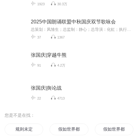
1923
30.3万
2025中国朗诵联盟中秋国庆双节歌咏会
总策划：凤雏生；总监制：静心；总导演：化虹；执行总监：莺子；执行导演：橙夏；主持人：静心、化虹、橙夏
37
1367
张国庆|穿越牛熊
91
4.2万
张国庆|舆论战
22
4713
您是不是在找：
规则未定
假如世界都被设定
假如世界都被设定