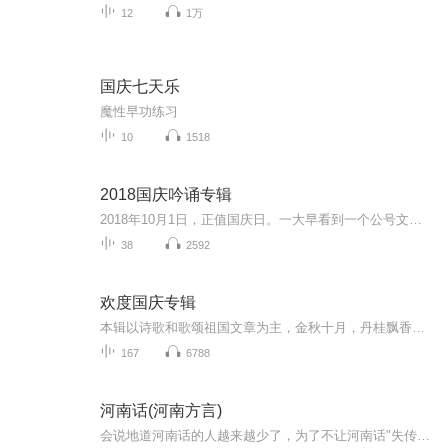
12
1万
国庆七天乐
魔性早功练习
10
1518
2018国庆吟诵专辑
2018年10月1日，正值国庆日。一大早看到一个公号文章，正是文天祥的《己卯十月一日至燕越五日罹狴犴有感而赋》。当然，彼十一非当今的十一。不过数字的巧合还是让人感触，今天拿来读一读，体味一番历史英杰的民族情怀，恰也当时。 根据诗题来看，这组诗是写于十月一日至十月五日之间，是文天祥被俘之后所作，这些诗作不仅有凛凛正气，更也能看的到他百端交集的复杂情感。另一首于右任先生的《望大陆》，微信公号有称《望乡》，一句“山之上国之殇”荡气回肠，一并兴起拿来读了一读。仓促间多有瑕疵...
38
2592
欢度国庆专辑
本辑以诗歌和歌颂祖国文章为主，金秋十月，丹桂飘香，在这个充满丰收喜悦的季节里，我们满怀激动和自豪，迎来了中华人民共和国76周年华诞。这不仅是一个庄重的纪念日，更是全体中华儿女共同欢庆的盛大的节日，承载着深厚的民族情感和历史意义.
167
6788
河南话(河南方言)
会说地道河南话的人越来越少了，为了不让河南话"失传"，我把我知道的都录下来，给后来的人一点儿资料。我觉得这件事是有价值的，是死而无憾的。 很多家长认为教育要从娃娃抓起，于是从孩子学说话起，就教孩子普通话，刻意不让孩子学河南话，觉得河南话是土...