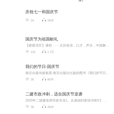
乐）
庆祝七一和国庆节
24
1818
国庆节为祖国献礼
【蔡蔡演艺】课程﹣-﹣主持表演，口才，声乐，中国舞，民族舞。独特的小舞台，专业的录音棚，每一位同学都能成为优秀的小明星。独特的教学模式，轻松上课，快乐学习！知名主持人，舞蹈家，高级教师任职授课！江南总校：河沟街42号三楼 18545856430江北分校...
215
1.7万
我们的节日-国庆节
南京出版传媒集团·南京出版社出版的图书《我们的节日》通过对中国节日文化和节日意义进行深度的挖掘，面向青少年群体构建独具特色的栏目内容，以此丰富春节、元宵节、清明节、端午节、七夕节、中秋节、重阳节等传统节日；六一节、教师节、国庆节等新兴节日的文化内涵和表现形式。促进青少年形成新的节日习俗，提升节日仪式感、认同感。音频作品由金陵朗读者联盟志愿者朗诵，南京音像出版社、金陵图书馆联合制作。
35
8076
二建市政冲刺，适合国庆节逆袭
2020年二级建造师市政专业1、从基础到密训冲刺V2、从精华课程到超压密押V3、0基础同步更新v4、持续更新到2020年考试V5、只要你跟着学让你一次稳拿证V6、渠道超压压题，超压三页纸等独家绝密压题!
36
2619