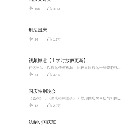
108
4173
刑法国庆
26
1.7万
视频搬运【上学时放假更新】
在这里我可以搬运任何视频，比较喜欢搬运一些奇葩视频，想搬运什么视频，可以在评论区评论或私聊，如有侵权请告诉我，谢谢
74
3225
国庆特别晚会
《原创》：《国庆特别晚会》为展现国庆的喜庆与祖国的深情我将以具体的场景切入从清晨升旗的庄严到街头巷尾的欢庆到历史与当下的交融，用优美的笔触传递对祖国的热爱与自豪！用诗歌和情感美文形式，歌颂祖国的繁荣富强，祝人民幸福安康！
12
2.9万
法制史国庆班