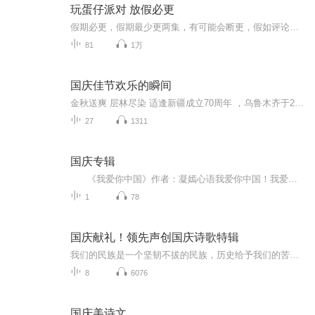
玩蛋仔派对 放假必更
假期必更，假期最少更两集，有可能会断更，假如评论多，月票多，听的多的话，最多一天更四集，更的必须得是假期，不过有没有好心人来给个好评？三星也行，现在我23的订阅量，一个评论都没有
81
1万
国庆佳节欢乐的瞬间
金秋送爽 层林尽染 适逢新疆成立70周年 ，乌鲁木齐于2025年9月23日迎来党中央和习大大带领的慰问团。新疆各族群众欢欣鼓舞，热烈欢迎。
27
1311
国庆专辑
《我爱你中国》作者：凝嫣心语我爱你中国！我爱你春天蓬勃的秧苗；我爱你秋日金黄的硕果。我爱你中国！我爱你青松气质，我爱你红梅品格！我爱你家乡的甜蔗好像乳汁滋润着我的心窝。我爱你中国，我要把最美的歌儿献给你，我的母亲我的祖国。我爱你中国，我爱...
1
78
国庆献礼！领先声创国庆诗歌特辑
我们的民族是一个坚韧不拔的民族，历史给予我们的苦难都变成了闪着金光的勋章！我们的国家是一个龙腾虎跃的国家，那条巨龙正以不可阻挡之势崛起于神奇的东方！------------------------------------------------值此祖国70周年华诞之际，领先声创以诗歌向祖国献礼！用我们的声音、用我们的热血、用我们的灵魂诵读经典爱国篇章，歌颂我们的祖国！永远繁荣富强！
8
6076
国庆美诗文