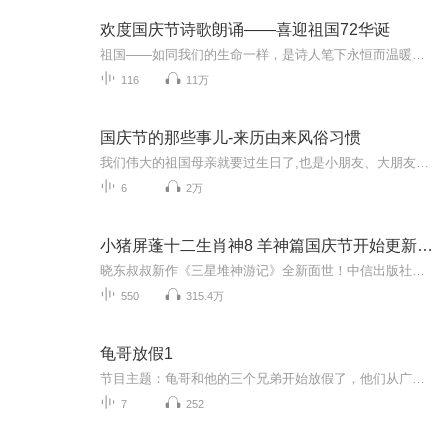
欢度国庆节诗歌朗诵——喜迎祖国72华诞
祖国——如同我们的生命一样，是诗人笔下永恒而温暖的主题。在祖国72周年华诞来临之际，特创建这个诗歌朗诵专辑，诵读经典爱国篇章，和大家一起歌颂祖国，向国庆的献礼！祝愿伟大的祖国繁荣富强，祝愿大家国庆节快乐，度过平安快乐的黄金周假期！
116
11万
国庆节的那些事儿-来历由来风俗习惯
我们伟大的祖国母亲就要过生日了,也是小朋友、大朋友们最喜欢的“国庆小长假”或说“黄金周”还有说”国庆7天乐”的，说法真是不一而足。那么“国庆节”是怎么来的？自古以来国庆节怎么庆贺？新中国国庆节的来历，以及新中国国庆节的庆贺方式又有哪些呢？ ...
6
2万
小猪屏蓬十二生肖神8 羊神篇国庆节开始更新啦！
晓东叔叔新作《三星堆神游记》全新面世！中信出版社出版！京东当当淘宝均有售！点蓝色字收听——《小猪屏蓬爆笑日记2024》《小猪屏蓬爆笑日记2》《小猪屏蓬爆笑日记1》让你笑得喘不上气！《我进故宫当富翁——小猪屏蓬故宫财商笔记》教你成为大富翁！《小...
550
315.4万
龟哥放假1
节目主题：龟哥和他的三个兄弟开始放假了，他们从广州回来之后正式开始了寒假生活，他们有很多作业，每天都挺充实。拉布布和企鹅也很喜欢放假，因为有大量时间可以和跟龟哥一起玩。
7
252