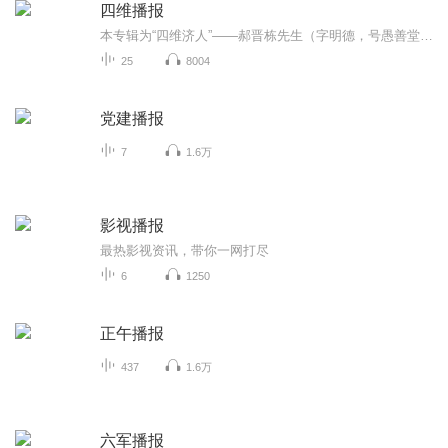
四维播报
本专辑为“四维济人”——郝晋栋先生（字明德，号愚善堂主），作为国学爱好者和笃行者对于国学经典解读与诗歌、散文随笔之原声朗诵分享。
25
8004
党建播报
7
1.6万
影视播报
最热影视资讯，带你一网打尽
6
1250
正午播报
437
1.6万
六军播报