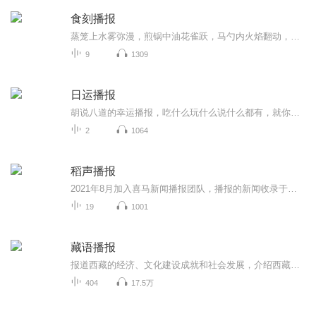
食刻播报
蒸笼上水雾弥漫，煎锅中油花雀跃，马勺内火焰翻动，锅碗瓢盆的交响乐在名为厨房的舞台上奏响。或许是母亲手里的水饺，或许是爆竹纷飞中的麻糖，亦或者是小巷里轻轻飘动的荔枝酒香，总有一种味道曾在味蕾上刻入专属于它的印迹。一道佳肴，一段回忆，一个在...
9
1309
日运播报
胡说八道的幸运播报，吃什么玩什么说什么都有，就你带来一点点快乐~~
2
1064
稻声播报
2021年8月加入喜马新闻播报团队，播报的新闻收录于此，记录有声之路的前进步伐...
19
1001
藏语播报
报道西藏的经济、文化建设成就和社会发展，介绍西藏民族、宗教、文化艺术、旅游景点与民族风情，引导人们进入完整的西藏世界。
404
17.5万