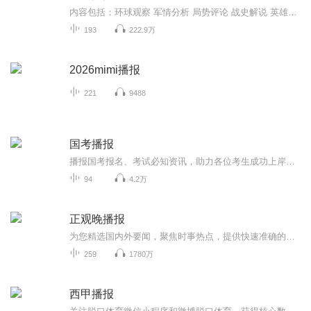
内容包括：环球观察 军情分析 局势评论 战史解说 英雄赞歌等有声作品均为原创。
193
222.9万
2026mimi播报
221
9488
国考播报
播报国考报名、考试必知资讯，助力各位考生成功上岸。更多国考报考和面试信息，请关注中公教育官方微信公众号wwwoffcn
94
4.2万
正观晚播报
为您精选国内外要闻，聚焦时事热点，提供快速准确的新闻报道与深度分析。以专业视角还原真相，助您高效获取有价值信息。正观晚播报，洞悉世界变化，做信息时代的先行者！
259
1780万
西甲播报