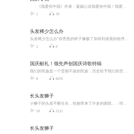
《我爱你中国》作者：凝嫣心语我爱你中国！我爱你春天蓬勃的秧苗；我爱你秋日金黄的硕果。我爱你中国！我爱你青松气质，我爱你红梅品格！我爱你家乡的甜蔗好像乳汁滋润着我的心窝。我爱你中国，我要把最美的歌儿献给你，我的母亲我的祖国。我爱你中国，我爱...
1
78
头发稀少怎么办
头发稀少怎么办"你秃然的样子像极了加班到凌晨的程序员"——当代年轻人最扎心的问候莫过于此。每天早上和排水口纠缠不清的碎发，梳子上越缠越多的"战利品"，发际线悄然后移形成的"小龙人额头"，这些困扰其实中医早有解决方法。作为深耕养生领域的老司机，...
1
6
国庆献礼！领先声创国庆诗歌特辑
我们的民族是一个坚韧不拔的民族，历史给予我们的苦难都变成了闪着金光的勋章！我们的国家是一个龙腾虎跃的国家，那条巨龙正以不可阻挡之势崛起于神奇的东方！------------------------------------------------值此祖国70周年华诞之际，领先声创以诗歌向祖国献礼！用我们的声音、用我们的热血、用我们的灵魂诵读经典爱国篇章，歌颂我们的祖国！永远繁荣富强！
8
6076
长头发狮子
小狮子的头发不断生长，给她带来了许多的困扰，：经常被自己绊倒，被老鹰当作甘草抓走小动物，在她的头顶捉迷藏，苦恼过后，小狮子终于发现长头发还可以让他获得快乐_帮三只小猪盖房子，为小松鼠采蘑菇经常被自己绊倒，被老鹰当作甘草，抓走小动物，在他的...
19
2112
长头发狮子