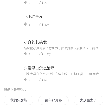
2
26
飞吧红头发
3
320
小真的长头发
短发的小真充满了想象力，如果她的头发长长了，她希望可以用头发钓鱼，套牛，当被子盖。。。。你呢？你打算用你的长头发做什么呢？
1
1.2万
头发早白怎么治疗
《头发早白怎么治疗》专辑上线！11期干货，10期免费，帮你搞定早白烦恼。前10期系统分享调理思路，付费期深度剖析，给你全方位解决方案。别再emo，一起科学养发，做回少年！
2
52
您是不是在找：
我的头发能入梦
那年那月那时节
大庆皇太子