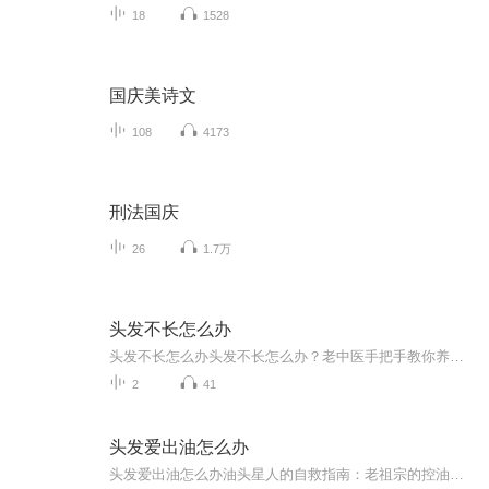
18
1528
国庆美诗文
108
4173
刑法国庆
26
1.7万
头发不长怎么办
头发不长怎么办头发不长怎么办？老中医手把手教你养出瀑布发 每次洗完头看着排水口的发团，当代年轻人的焦虑值直接拉满——别人家的头发是"野火烧不尽"，自己的头发是"春风吹又生但生不动"。别急着下单生发液，咱们老祖宗留下的养发智慧可比化学制剂温...
2
41
头发爱出油怎么办
头发爱出油怎么办油头星人的自救指南：老祖宗的控油秘诀真香了 每天早上顶着能炒菜的刘海出门，下午就变成条形码贴额头——当代年轻人的油头困扰简直能写部血泪史。前两天还有程序员小哥跟我吐槽，说他新买的戴森吹风机吹出来的不是蓬松感，是食堂大妈...