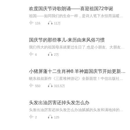
欢度国庆节诗歌朗诵——喜迎祖国72华诞
祖国——如同我们的生命一样，是诗人笔下永恒而温暖的主题。在祖国72周年华诞来临之际，特创建这个诗歌朗诵专辑，诵读经典爱国篇章，和大家一起歌颂祖国，向国庆的献礼！祝愿伟大的祖国繁荣富强，祝愿大家国庆节快乐，度过平安快乐的黄金周假期！
116
11万
国庆节的那些事儿-来历由来风俗习惯
我们伟大的祖国母亲就要过生日了,也是小朋友、大朋友们最喜欢的“国庆小长假”或说“黄金周”还有说”国庆7天乐”的，说法真是不一而足。那么“国庆节”是怎么来的？自古以来国庆节怎么庆贺？新中国国庆节的来历，以及新中国国庆节的庆贺方式又有哪些呢？ ...
6
2万
小猪屏蓬十二生肖神8 羊神篇国庆节开始更新啦！
晓东叔叔新作《三星堆神游记》全新面世！中信出版社出版！京东当当淘宝均有售！点蓝色字收听——《小猪屏蓬爆笑日记2024》《小猪屏蓬爆笑日记2》《小猪屏蓬爆笑日记1》让你笑得喘不上气！《我进故宫当富翁——小猪屏蓬故宫财商笔记》教你成为大富翁！《小...
550
315.5万
头发出油厉害还掉头发怎么办
头发出油厉害还掉头发怎么办油腻腻的头发和满地掉的发丝，可能是当代打工人最扎心的两件事。早上刚洗的头下午就油得能炒菜，梳个头掉下来的头发能攒成另一个自己，这日子还能过吗？别急，咱们老祖宗留下的中医智慧里，早把这些烦心事研究透了。先说清楚，...
2
125