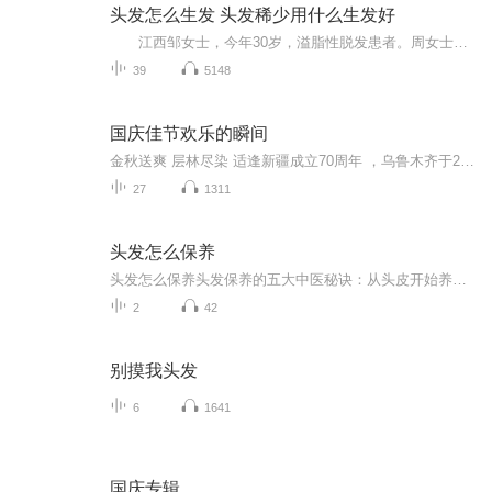
头发怎么生发 头发稀少用什么生发好
江西邹女士，今年30岁，溢脂性脱发患者。周女士两年前脱发开始大量掉落，头发油腻，无论是家里还是办公室，地面都是留下脱落的头发，这让邹女士十分的苦恼，总是担心自己有一天成为秃子。 刚开始邹女士从某宝、某东购买了很多大牌的洗发水，结果是...
39
5148
国庆佳节欢乐的瞬间
金秋送爽 层林尽染 适逢新疆成立70周年 ，乌鲁木齐于2025年9月23日迎来党中央和习大大带领的慰问团。新疆各族群众欢欣鼓舞，热烈欢迎。
27
1311
头发怎么保养
头发怎么保养头发保养的五大中医秘诀：从头皮开始养出绸缎发 朋友，你有没有过这种体验——刚洗完头就冒油，发际线像退潮似的往后移，分叉的发梢活像干枯的稻草？别急着把锅甩给加班熬夜，中医讲"发为血之余"，头发问题其实是身体内部的"信号灯"。今天...
2
42
别摸我头发
6
1641
国庆专辑