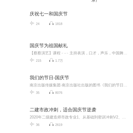
乐）
庆祝七一和国庆节
24
1818
国庆节为祖国献礼
【蔡蔡演艺】课程﹣-﹣主持表演，口才，声乐，中国舞，民族舞。独特的小舞台，专业的录音棚，每一位同学都能成为优秀的小明星。独特的教学模式，轻松上课，快乐学习！知名主持人，舞蹈家，高级教师任职授课！江南总校：河沟街42号三楼 18545856430江北分校...
215
1.7万
我们的节日-国庆节
南京出版传媒集团·南京出版社出版的图书《我们的节日》通过对中国节日文化和节日意义进行深度的挖掘，面向青少年群体构建独具特色的栏目内容，以此丰富春节、元宵节、清明节、端午节、七夕节、中秋节、重阳节等传统节日；六一节、教师节、国庆节等新兴节日的文化内涵和表现形式。促进青少年形成新的节日习俗，提升节日仪式感、认同感。音频作品由金陵朗读者联盟志愿者朗诵，南京音像出版社、金陵图书馆联合制作。
35
8076
二建市政冲刺，适合国庆节逆袭
2020年二级建造师市政专业1、从基础到密训冲刺V2、从精华课程到超压密押V3、0基础同步更新v4、持续更新到2020年考试V5、只要你跟着学让你一次稳拿证V6、渠道超压压题，超压三页纸等独家绝密压题!
36
2619