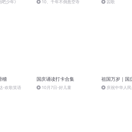
跑吧少年》
10、千年不倒悬空寺
囚歌
滑稽
国庆诵读打卡合集
祖国万岁｜国
达-欢歌笑语
10月7日-好儿童
庆祝中华人民
周年 天安门广