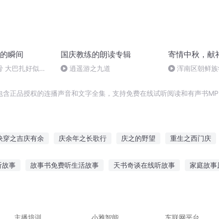
的瞬间
国庆教练的朗读专辑
寄情中秋，献
骨 大巴扎好似温
逍遥游之九道
浑南区朝鲜族
多永
包含正品授权的连播声音和文字全集，支持免费在线试听阅读和有声书MP
快穿之吉庆有余
庆余年之长歌行
庆之的野望
重生之西门庆
庆
重庆儿女
庆元纪年
安庆年记事
一人有庆
异能重生
听故事
故事书免费听生活故事
天书奇谈在线听故事
家庭故事
庆皇帝
让女朋友听鬼故事
听床震声音故事细节
听甜曦讲故事视频
听
狸小故事在线听
听迪兰讲故事在线听免费
主播培训
小雅智能
车联网平台