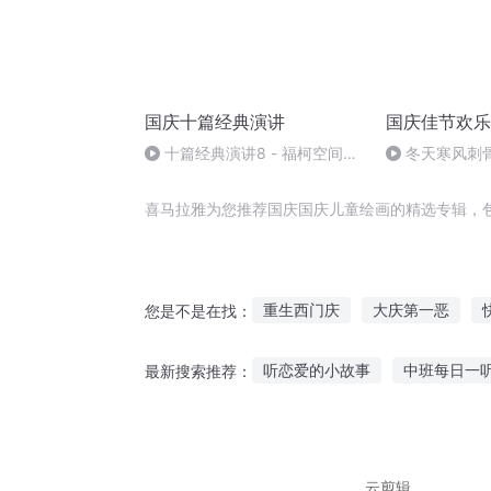
国庆十篇经典演讲
国庆佳节欢乐
十篇经典演讲8 - 福柯空间回
冬天寒风刺
归异托邦演讲
暖的春天
喜马拉雅为您推荐国庆国庆儿童绘画的精选专辑，
重生西门庆
大庆第一恶
您是不是在找：
斗破之天庆焰火
大官人西门
听恋爱的小故事
中班每日一
最新搜索推荐：
水浒西门庆
普天同庆
嘉
美妞说听故事音频在线听
不
听对方故事治愈文案短句
狐
云剪辑