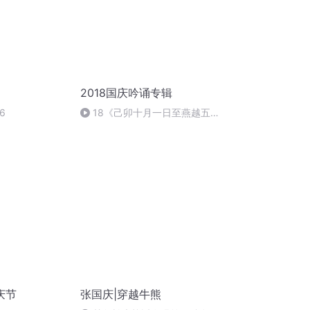
2018国庆吟诵专辑
6
18《己卯十月一日至燕越五
日罹狴犴有感而赋》组律18首
文天祥 自由吟诵
庆节
张国庆|穿越牛熊