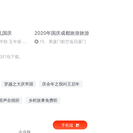
礼国庆
2020年国庆成都旅游旅游
学校 五年级 孙
15、乘厦门航空返回厦门
3打包下载。
穿越之大庆帝国
庆余年之我叫王启年
西门庆
大庆皇太子
庆云传奇
原声在线听
乡村故事免费听
故事软件兔子耳罩
曼陀罗的故事在线听
手机端
企业版