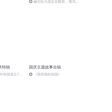
赫尔松大战近在眼前，俄乌冲
突的关键之战，将会如何发展？
庆特辑
国庆主题故事合辑
共和国成立73
《我和我的祖国》
场举行升国旗仪式