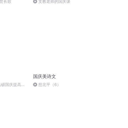
世长歌
支教老师的国庆课
国庆美诗文
成法硕国庆提高班
想北平（6）