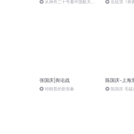
从神舟二十号看中国航天
岳钲淇《奔
的“隐形实力”
张国庆|舆论战
陈国庆-上海
特朗普的新形象
陈国庆 毛猛