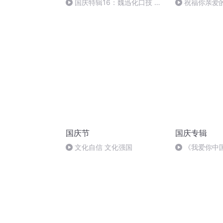
国庆特辑16：魏迅化口技 二
祝福你亲爱
胡 东方红+一般唱法和原生态
国庆节
国庆专辑
文化自信 文化强国
《我爱你中