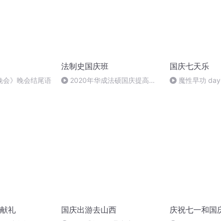
法制史国庆班
国庆七天乐
晚会》晚会结尾语
2020年华成法硕国庆提高班
魔性早功 day
法制史马志冰 (12)
献礼
国庆出游去山西
庆祝七一和国