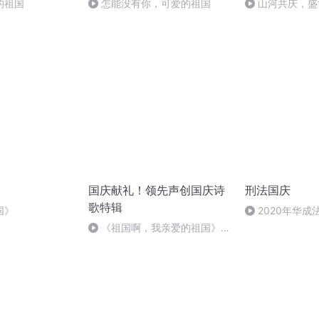
的祖国
怎能没有你，可爱的祖国
山河共庆，盛
国庆献礼！领先声创国庆诗
刑法国庆
歌特辑
国》
2020年华
刑法陈 (26)
《祖国啊，我亲爱的祖国》温
婉