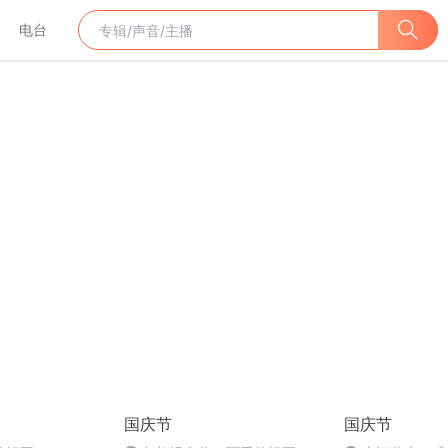
电台
国庆节
国庆节