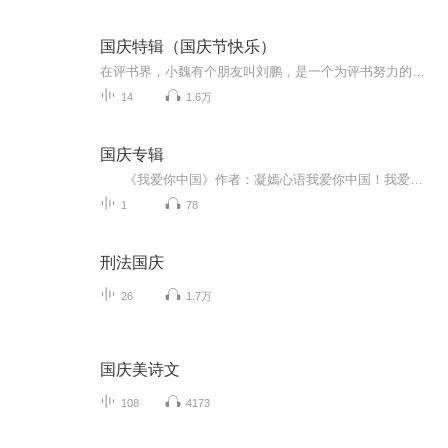
国庆特辑（国庆节快乐）
在评书界，小魏有个朋友叫刘鹏，是一个为评书努力的小伙子。在2021年国庆期间，他想弄个特辑，便烦劳我给他录个爱国题材的评书小段儿。这种事情，不是特殊情况，小魏一般不会拒绝，也就给其录了一个《鲁迅踢鬼》，等他传完，我再传到我的专辑里。另外，小...
14
1.6万
国庆专辑
《我爱你中国》作者：凝嫣心语我爱你中国！我爱你春天蓬勃的秧苗；我爱你秋日金黄的硕果。我爱你中国！我爱你青松气质，我爱你红梅品格！我爱你家乡的甜蔗好像乳汁滋润着我的心窝。我爱你中国，我要把最美的歌儿献给你，我的母亲我的祖国。我爱你中国，我爱...
1
78
刑法国庆
26
1.7万
国庆美诗文
108
4173