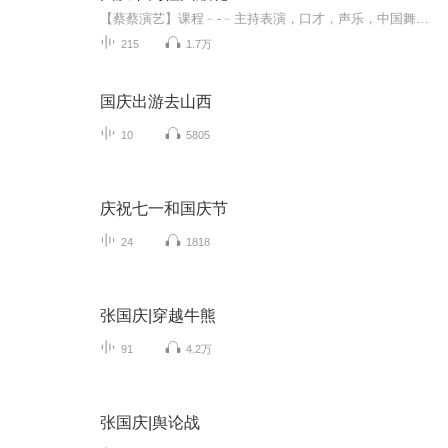
【蔡蔡演艺】课程﹣-﹣主持表演，口才，声乐，中国舞，民族舞。独特的小舞台，专业的录音棚，每一位同学都能成为优秀的小明星。独特的教学模式，轻松上课，快乐学习！知名主持人，舞蹈家，高级教师任职授课！江南总校：河沟街42号三楼 18545856430江北分校...
215
1.7万
国庆出游去山西
10
5805
庆祝七一和国庆节
24
1818
张国庆|穿越牛熊
91
4.2万
张国庆|舆论战