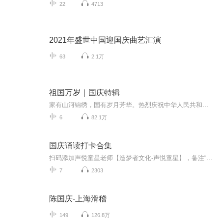
22
4713
2021年盛世中国迎国庆曲艺汇演
63
2.1万
祖国万岁｜国庆特辑
家有山河锦绣，国有岁月芳华。热烈庆祝中华人民共和国成立73周年！
6
82.1万
国庆诵读打卡合集
扫码添加声悦童星老师【造梦者文化-声悦童星】，备注“诵读打卡”报名，已添加好友的，直接发送“诵读打卡”报名，报名成功后进入社群。
7
2303
陈国庆-上海滑稽
149
126.8万