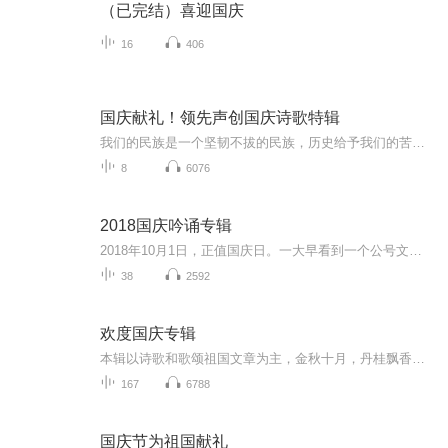
（已完结）喜迎国庆
16
406
国庆献礼！领先声创国庆诗歌特辑
我们的民族是一个坚韧不拔的民族，历史给予我们的苦难都变成了闪着金光的勋章！我们的国家是一个龙腾虎跃的国家，那条巨龙正以不可阻挡之势崛起于神奇的东方！------------------------------------------------值此祖国70周年华诞之际，领先声创以诗歌向祖国献礼！用我们的声音、用我们的热血、用我们的灵魂诵读经典爱国篇章，歌颂我们的祖国！永远繁荣富强！
8
6076
2018国庆吟诵专辑
2018年10月1日，正值国庆日。一大早看到一个公号文章，正是文天祥的《己卯十月一日至燕越五日罹狴犴有感而赋》。当然，彼十一非当今的十一。不过数字的巧合还是让人感触，今天拿来读一读，体味一番历史英杰的民族情怀，恰也当时。 根据诗题来看，这组诗是写于十月一日至十月五日之间，是文天祥被俘之后所作，这些诗作不仅有凛凛正气，更也能看的到他百端交集的复杂情感。另一首于右任先生的《望大陆》，微信公号有称《望乡》，一句“山之上国之殇”荡气回肠，一并兴起拿来读了一读。仓促间多有瑕疵...
38
2592
欢度国庆专辑
本辑以诗歌和歌颂祖国文章为主，金秋十月，丹桂飘香，在这个充满丰收喜悦的季节里，我们满怀激动和自豪，迎来了中华人民共和国76周年华诞。这不仅是一个庄重的纪念日，更是全体中华儿女共同欢庆的盛大的节日，承载着深厚的民族情感和历史意义.
167
6788
国庆节为祖国献礼