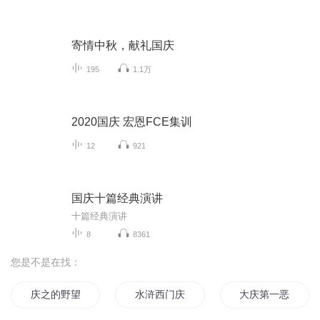
寄情中秋，献礼国庆
195
1.1万
2020国庆 宏恩FCE集训
12
921
国庆十篇经典演讲
十篇经典演讲
8
8361
您是不是在找：
庆之的野望
水浒西门庆
大庆第一恶