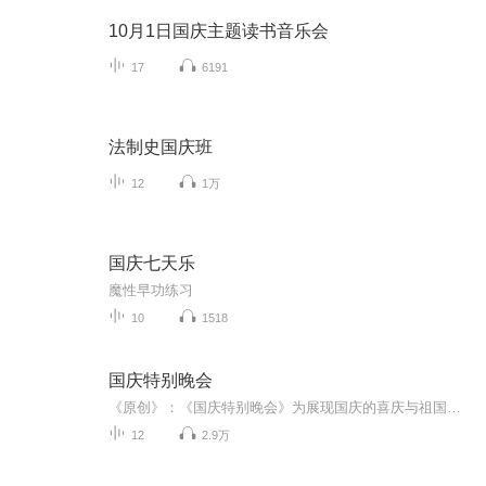
10月1日国庆主题读书音乐会
17
6191
法制史国庆班
12
1万
国庆七天乐
魔性早功练习
10
1518
国庆特别晚会
《原创》：《国庆特别晚会》为展现国庆的喜庆与祖国的深情我将以具体的场景切入从清晨升旗的庄严到街头巷尾的欢庆到历史与当下的交融，用优美的笔触传递对祖国的热爱与自豪！用诗歌和情感美文形式，歌颂祖国的繁荣富强，祝人民幸福安康！
12
2.9万