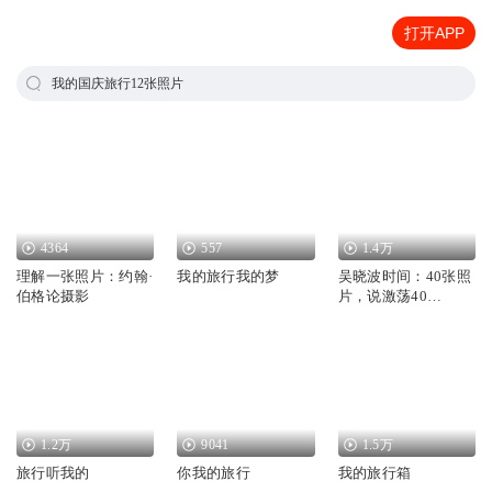
打开APP
我的国庆旅行12张照片
4364
557
1.4万
理解一张照片：约翰·
我的旅行我的梦
吴晓波时间：40张照
伯格论摄影
片，说激荡40
年-2017
1.2万
9041
1.5万
旅行听我的
你我的旅行
我的旅行箱