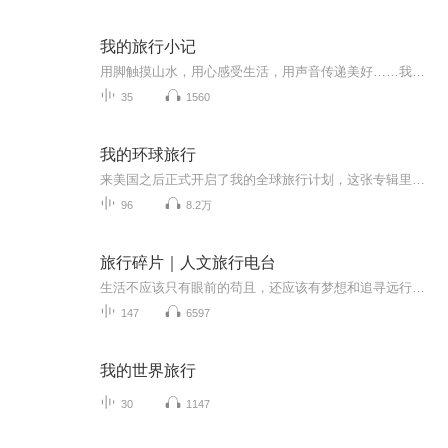
我的旅行小记
用脚触摸山水，用心感受生活，用声音传递美好……我的旅行游记，一路所见、所闻、所想……
35
1560
我的环球旅行
来美国之后正式开启了我的全球旅行计划，这张专辑里就是以流水账的形式来记录出去玩的每一天中发生的那些事
96
8.2万
旅行碎片｜人文旅行电台
生活不应该只有眼前的苟且，还应该有梦想和追寻远行的自由。从今天开始，我将带你穿越山川湖海，去感受大自然的壮丽，去体验不同文化的魅力，去寻找内心深处的宁静与力量。这个节目关于旅行见闻，关于寻觅远方，关于路书攻略，让我们逃离生活，踏上这段充...
147
6597
我的世界旅行
30
1147