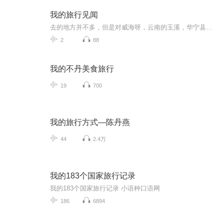
我的旅行见闻
去的地方并不多，但是对威海呀，云南的玉溪，华宁县，还有曾经去过的日本，都留下了深刻的印象，觉得如果现在再不记录下来，大概就要忘了
2
88
我的不丹美食旅行
19
700
我的旅行方式—陈丹燕
44
2.4万
我的183个国家旅行记录
我的183个国家旅行记录 小语种口语网
186
6894