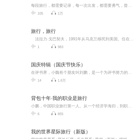
每段旅行，都需要记录，每一次出发，都需要勇气，曾经走过的路，经过的事，见过的人，会随着时光的流逝而慢慢忘记，想用这种方式把所有的回忆串联起来，在某时，在某刻，在一个不经意的午后，我们通过声音邂逅……
105
1万
旅行，旅行
法拉力·戈巴契夫，1991年从乌克兰移民到美国。住在前苏联的时候，他就是四十多部深受欢迎的儿童读物的插图画家，也是其中不少作品的文字作者。 到美国之后，戈巴契夫先生持续不断地创作了多部孩子们喜爱的图画书，包括＜尼基和大恶狼＞，还有＂小猪...
1
983
国庆特辑（国庆节快乐）
在评书界，小魏有个朋友叫刘鹏，是一个为评书努力的小伙子。在2021年国庆期间，他想弄个特辑，便烦劳我给他录个爱国题材的评书小段儿。这种事情，不是特殊情况，小魏一般不会拒绝，也就给其录了一个《鲁迅踢鬼》，等他传完，我再传到我的专辑里。另外，小...
14
1.6万
背包十年·我的职业是旅行
小鹏，中国职业旅行第一人。从一个经济学海归，到职业旅行者，小鹏在梦想的支撑下成就了自己，也展示给大家一个丰富多彩的世界。《背包十年》是他2001至2010十年来的旅行随笔，书中10年的跨度，88个短故事，在若干国家的若干城市，小鹏留下了自己的脚印，拍摄下自然之美的永恒瞬间。我是主播微甜，也是一个热爱旅行的人，并且与背包十年有着不解之缘，我将用我的声音把小鹏十年来的旅行故事一一讲给你听。
6
855
我的世界星际旅行（新版）