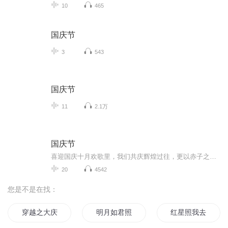
10
465
国庆节
3
543
国庆节
11
2.1万
国庆节
喜迎国庆十月欢歌里，我们共庆辉煌过往，更以赤子之心，向未来书写滚烫的誓言——这盛世，值得我们以热爱相拥。
20
4542
您是不是在找：
穿越之大庆帝国
明月如君照我心
红星照我去战斗