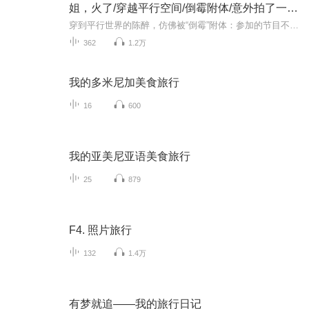
姐，火了/穿越平行空间/倒霉附体/意外拍了一张照片
穿到平行世界的陈醉，仿佛被“倒霉”附体：参加的节目不是被撤、被顶替，就是惨遭一剪没。直到系统冰冷警告：消极怠工，寿命仅剩一天。彻底摆烂的她，在糊咖男团无人问津的商演后台随手拍下一张神图，竟让她那沉寂一年的微博瞬间爆炸。她活下来了，却也意...
362
1.2万
我的多米尼加美食旅行
16
600
我的亚美尼亚语美食旅行
25
879
F4. 照片旅行
132
1.4万
有梦就追——我的旅行日记