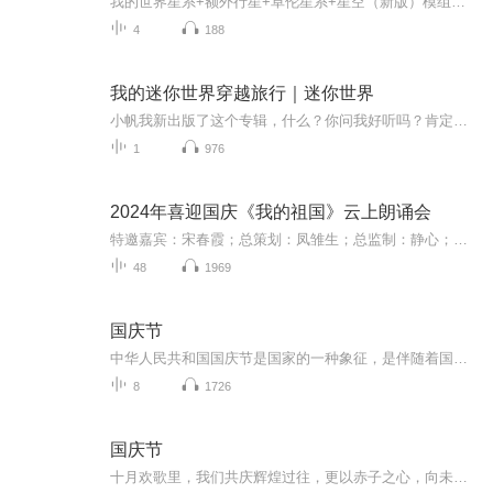
我的世界星系+额外行星+卓伦星系+星空（新版）模组，我的世界星际旅行，探索我的世界里的星球！00.序01.基础介绍102.基础介绍203.基础介绍304.基础介绍405.基础介绍506.基础介绍607.基础介绍708.基础介绍809.基础介绍910.基础介绍1011.材料112.材料213.材...
4
188
我的迷你世界穿越旅行｜迷你世界
小帆我新出版了这个专辑，什么？你问我好听吗？肯定好听，反正你们听了就完了。我的世界玩家勿喷，请收听我的世界萌新生存，谢谢。人物介绍：主播懒得打字，你们听就完了。适合人群：玩儿迷你世界的人适合谁听：8～12岁更新频率：我想更新我就更新，我想拖...
1
976
2024年喜迎国庆《我的祖国》云上朗诵会
特邀嘉宾：宋春霞；总策划：凤雏生；总监制：静心；总导演：化虹；执行总监：莺子；主持人：静心 化虹
48
1969
国庆节
中华人民共和国国庆节是国家的一种象征，是伴随着国家的出现而出现的。让我们用诗歌朗诵歌颂祖国的繁荣富强，国泰民安。
8
1726
国庆节
十月欢歌里，我们共庆辉煌过往，更以赤子之心，向未来书写滚烫的誓言——这盛世，值得我们以热爱相拥。