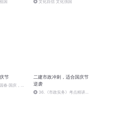
祖国
文化自信 文化强国
国庆节
二建市政冲刺，适合国庆节
逆袭
园春·国庆，朗
36.《市政实务》考点精讲第
36节课_2020926212025