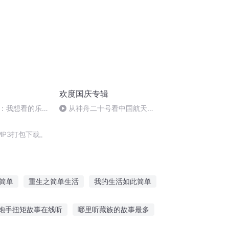
欢度国庆专辑
：我想看的乐队
从神舟二十号看中国航天
的“隐形实力”
P3打包下载。
简单
重生之简单生活
我的生活如此简单
简单修行
这个学校不简单
简单的简单
炮手扭矩故事在线听
哪里听藏族的故事最多