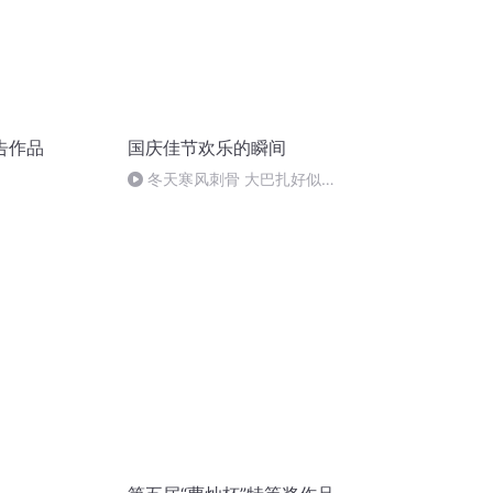
告作品
国庆佳节欢乐的瞬间
冬天寒风刺骨 大巴扎好似温
暖的春天