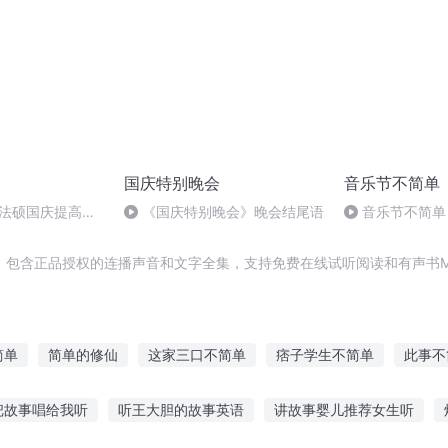
国庆特别晚会
音乐节不简单
成法硕国庆提高班
《国庆特别晚会》晚会结尾语
音乐节不简单
2)
为啥总是没有？
，包含正品授权的连播声音和文字全集，支持免费在线试听阅读和有声书M
简单
简单的修仙
这家三口不简单
痞子学生不简单
此事不
这个副本不简单
我的女友不简单
人间道之简单生活
二哈的不
把故事唱给我听
听王大胆的故事英语
讲故事婴儿推荐女生听
修道
简单系统
半妖不简单