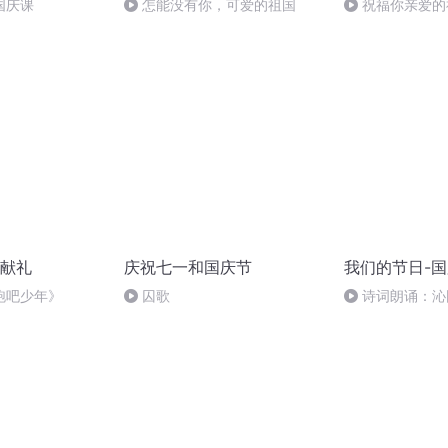
国庆课
怎能没有你，可爱的祖国
祝福你亲爱的
献礼
庆祝七一和国庆节
我们的节日-
跑吧少年》
囚歌
诗词朗诵：沁
读者：张继军