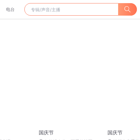
电台
国庆节
国庆节