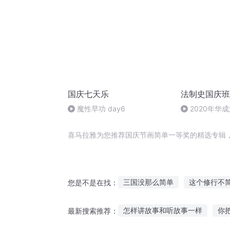
国庆七天乐
法制史国庆班
魔性早功 day6
2020年华
法制史马志冰 (1
喜马拉雅为您推荐国庆节画简单一等奖的精选专辑
三国没那么简单
这个修行不
您是不是在找：
并不简单的你
简单活着
怎样讲故事和听故事一样
你
最新搜索推荐：
我们简单美好的小时光
简单