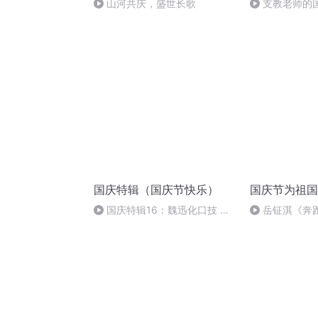
山河共庆，盛世长歌
支教老师的
国庆特辑（国庆节快乐）
国庆节为祖国
国庆特辑16：魏迅化口技 二
岳钲淇《奔
胡 东方红+一般唱法和原生态