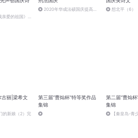
先声创国庆诗
刑法国庆
国庆美诗文
2020年华成法硕国庆提高班
想北平（6）
刑法陈 (26)
我亲爱的祖国》温
尔古丽|梁希文
第三届“曹灿杯”特等奖作品
第二届“曹灿杯
集锦
集锦
门的新娘（2）完
【秦皇岛-青
雅《卖火柴的小