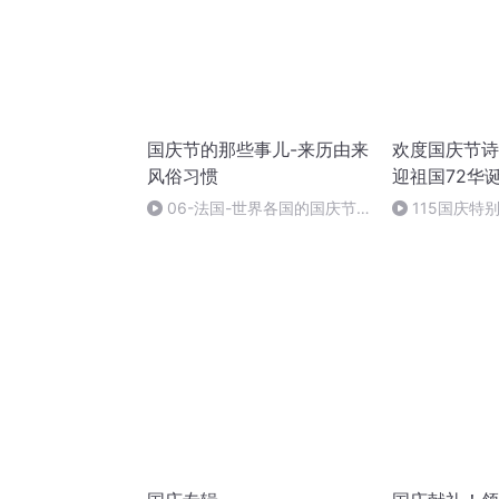
国庆节的那些事儿-来历由来
欢度国庆节诗
风俗习惯
迎祖国72华
06-法国-世界各国的国庆节-
115国庆特
国庆节的那些事儿
中国梦