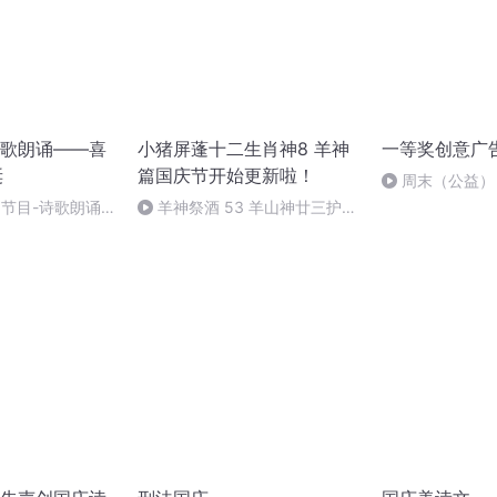
歌朗诵——喜
小猪屏蓬十二生肖神8 羊神
一等奖创意广
诞
篇国庆节开始更新啦！
周末（公益）
别节目-诗歌朗诵-
羊神祭酒 53 羊山神廿三护祭
坛 敬天地白泽做祭酒（4）