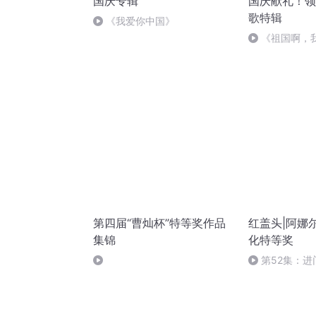
国庆专辑
国庆献礼！领
歌特辑
《我爱你中国》
《祖国啊，
婉
第四届“曹灿杯”特等奖作品
红盖头|阿娜
集锦
化特等奖
第52集：进