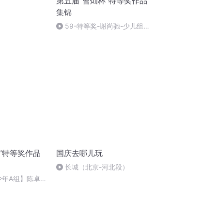
第五届“曹灿杯”特等奖作品
集锦
59-特等奖-谢尚驰-少儿组A-
《罚站》
”特等奖作品
国庆去哪儿玩
长城（北京-河北段）
少年A组】陈卓
女孩》