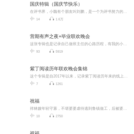
国庆特辑（国庆节快乐）
在评书界，小魏有个朋友叫刘鹏，是一个为评书努力的小伙子。在2021年国庆期间，他想弄个特辑，便烦劳我给他录个爱国题材的评书小段儿。这种事情，不是特殊情况，小魏一般不会拒绝，也就给其录了一个《鲁迅踢鬼》，等他传完，我再传到我的专辑里。另外，小...
14
1.6万
营期有声之夜+毕业联欢晚会
这张专辑也是记录自己做班主任的心路历程，有我的小可爱们在每次营期，零基础入门第四周创作的有声之夜的作品，还有每期结营的毕业联欢会表演的节目，爱你们，每一位，你们都是我清秋的骄傲哦，加油吧大宝儿们，我们一起抱团一起继续努力前行吧�
93
5919
紫丁阅读历年联欢晚会集锦
这个专辑是自2017年以来，记录紫丁阅读历年来的线上联欢晚会活动。他留下了很多美好的记忆，满载着紫丁家园中的欢歌笑语。这也是一种尝试，群里的朋友天南地北，怎样团聚呢？我们选择了这样一种方式，让声音隔空交汇，以纪念紫丁阅读生活的点点滴滴。希望你喜欢。
7
1261
祝福
祥林嫂年轻守寡，不堪婆婆虐待逃到鲁镇做工，后被婆婆强行抓回卖给贺老六。她努力抗争却无奈顺从，与贺老六生活后有了儿子阿毛。然而，贺老六病故，阿毛被狼吃掉，祥林嫂再次陷入绝境，又回到鲁镇。但此时的她已被视为不祥之人，最终在别人的祝福声中孤独...
10
2750
祝福