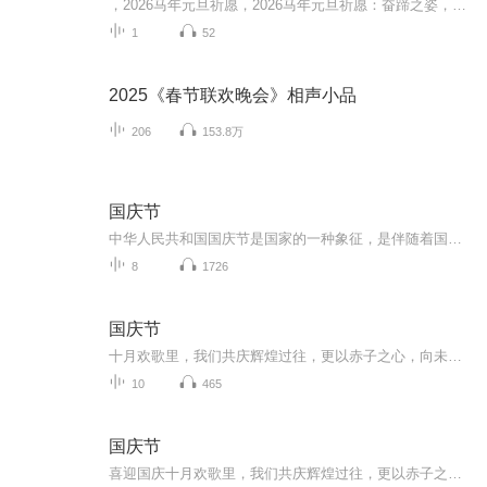
，2026马年元旦祈愿，2026马年元旦祈愿：奋蹄之姿，赴时代之约我祈愿，2026年的中国 山河锦绣，繁荣昌盛。我祈愿，2026年的每个奋斗者，都能策马扬鞭，不负韶华。我祈愿，2026年的情感世界，温暖纯粹 情谊绵长。我祈愿，，2026年的我们，心怀热爱，向阳而...
1
52
2025《春节联欢晚会》相声小品
206
153.8万
国庆节
中华人民共和国国庆节是国家的一种象征，是伴随着国家的出现而出现的。让我们用诗歌朗诵歌颂祖国的繁荣富强，国泰民安。
8
1726
国庆节
十月欢歌里，我们共庆辉煌过往，更以赤子之心，向未来书写滚烫的誓言——这盛世，值得我们以热爱相拥。
10
465
国庆节
喜迎国庆十月欢歌里，我们共庆辉煌过往，更以赤子之心，向未来书写滚烫的誓言——这盛世，值得我们以热爱相拥。