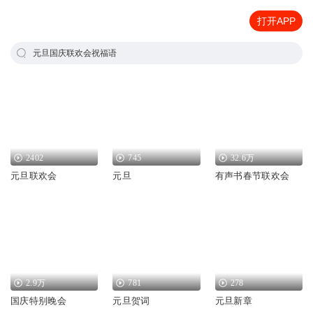
打开APP
元旦国庆联欢会祝福语
2402
745
32.6万
元旦联欢会
元旦
有声书春节联欢会
2.9万
781
278
国庆特别晚会
元旦贺词
元旦新章