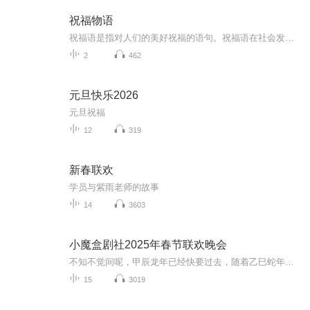
祝福物语
祝福语是指对人们的美好祝福的语句。祝福语在社会发展中已经不是仅限于在节日和宴会上出现，常见的情侣互发手机信息祝福，天气冷暖变化问候祝福，朋友日常间的鼓励祝福，每天的清晨问候祝福等等。
2
462
元旦快乐2026
元旦祝福
12
319
新春联欢
学员与紫雨老师的故事
14
3603
小魔盒剧社2025年春节联欢晚会
不知不觉间呢，甲辰龙年已经快要过去，随着乙巳蛇年的到来，我们小魔盒剧社也迎来了我们创立以来，第一个春节，在过去的一年里我们共同携手经历了许多许多的故事……
15
3019