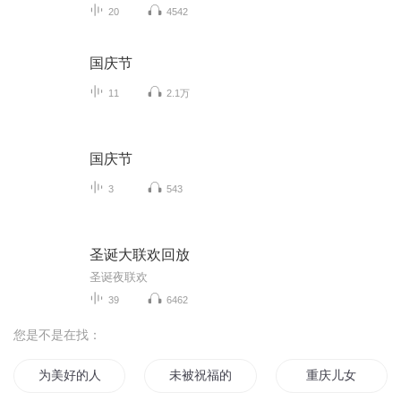
20
4542
国庆节
11
2.1万
国庆节
3
543
圣诞大联欢回放
圣诞夜联欢
39
6462
您是不是在找：
为美好的人生献上祝福
未被祝福的幸福
重庆儿女