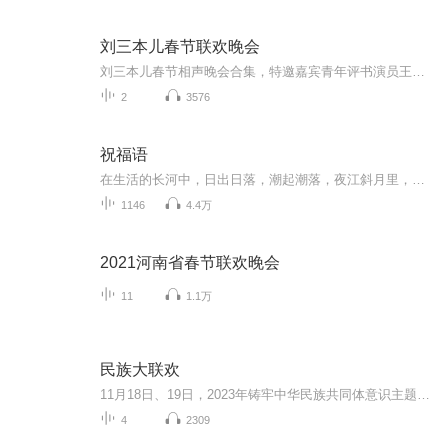
刘三本儿春节联欢晚会
刘三本儿春节相声晚会合集，特邀嘉宾青年评书演员王子源、青年戏曲演员小玉声，希望您在新的一年里心想事成、笑口常开，合家欢乐、万事如意！
2
3576
祝福语
在生活的长河中，日出日落，潮起潮落，夜江斜月里，两三星火是瓜州，缘份让我们相遇相聚，心灵呼唤，爱的寄盼，天天开心，快乐每一天，祝福天天在心间，爱的暖流，伴我们度过每个春夏秋冬！祝福我和我的朋友们，年年岁岁，节目主题:祝福语主播介绍:雍仲昭...
1146
4.4万
2021河南省春节联欢晚会
11
1.1万
民族大联欢
11月18日、19日，2023年铸牢中华民族共同体意识主题活动暨贵州民族大联欢活动将在观山湖区民族大联欢广场盛大开幕，民族大联欢广场升级改造随即展开。以民族盛会的开启，汇聚展示贵州各民族的优秀传统文化、民族特色风情，通过盛会促进各民族交往、交流、...
4
2309