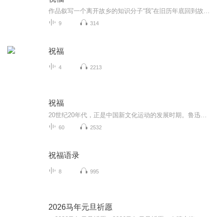
作品叙写一个离开故乡的知识分子“我”在旧历年底回到故乡后寄寓在本家四叔(鲁四老爷)家里准备过“祝福”时，见证了四叔家先前的女仆祥林嫂瘁死的悲剧。该小说通过描述祥林嫂悲剧的一生，表现了作者对受压迫妇女的同情及对封建思想封建礼教的无情揭露。也...
9
314
祝福
4
2213
祝福
20世纪20年代，正是中国新文化运动的发展时期。鲁迅以极大的热情欢呼辛亥革命的爆发，可是不久他看到辛亥革命以后，帝制政权虽被推翻，但取而代之的却是地主阶级的军阀官僚的统治，封建社会的基础并没有彻底摧毁，中国的广大人民，尤其是农民，他们过着饥寒交迫的生活，宗法观念、封建礼教仍然是压在人民头上的精神枷锁。在这种社会背景下，在个人对社会的责任感驱使下，1924年2月7日鲁迅先生创作了这篇小说。 1.《祝福》的主题在于揭露“四权”（政权、族权、 神权、夫权）对中国妇女的迫害。...
60
2532
祝福语录
8
995
2026马年元旦祈愿