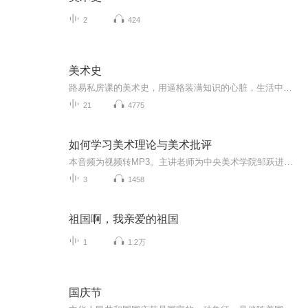
2
424
美术史
路易私房课的美术史，用逼格装满知识的心脏，生活中的每一件小事都是历史和文化的投影。你无知道真相，只需给自己带上面纱，让想象把理智浸在冥河里。如果这是梦，让我继续睡。
21
4775
如何学习美术理论与美术批评
本音频为视频转MP3。主讲老师为中央美术学院邹跃进老师。 本课主要分析了一个问题：如何解读已有的美术理论与批评的文本。如何用历史的眼光看待文献，如何看待一种理论的片面性，如何理解理论的意识形态性，如何从文本的内部去解读和解构文本。邹老师用生动的语言、详细的案例层层剖析，帮助我们掌握科学的阅读文献的方法。
3
1458
祖国啊，我亲爱的祖国
1
1.2万
国庆节