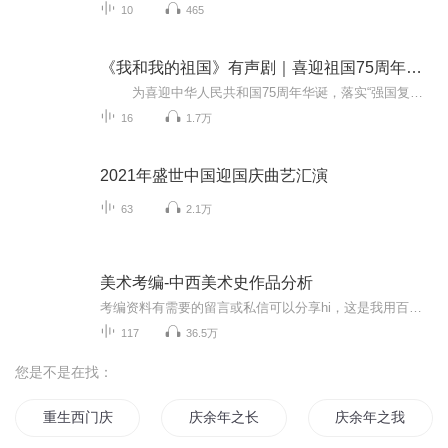
10
465
《我和我的祖国》有声剧｜喜迎祖国75周年华诞
为喜迎中华人民共和国75周年华诞，落实“强国复兴有我”群众性主题宣传教育活动，沈阳广播电视台与“学习强国”学习平台联合策划推出系列有声剧《我和我的祖国》。作品以中华人民共和国成立以来的典型人物“超级稻之父”杨守仁，抗美援朝老兵...
16
1.7万
2021年盛世中国迎国庆曲艺汇演
63
2.1万
美术考编-中西美术史作品分析
考编资料有需要的留言或私信可以分享hi，这是我用百度网盘分享的内容~复制这段内容打开「百度网盘」APP即可获取 链接:https://pan.baidu.com/s/1Ijg0kTa05AOO0Gr4ieLk2w 提取码:8mm54.8日更新
117
36.5万
您是不是在找：
重生西门庆
庆余年之长歌行
庆余年之我叫王启