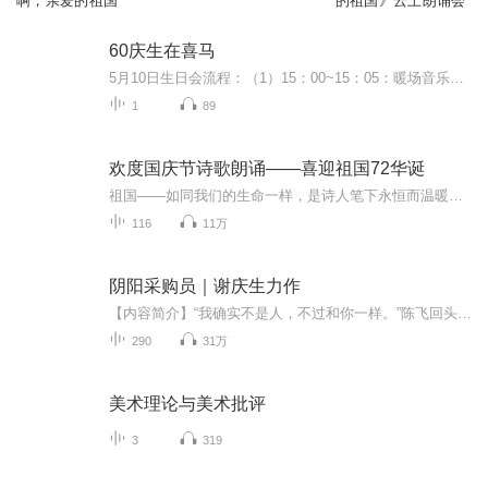
啊，亲爱的祖国
的祖国》云上朗诵会
60庆生在喜马
5月10日生日会流程：（1）15：00~15：05：暖场音乐：《隐形的翅膀》~陈叶芝；（2）15：05~15：10：主持人瑾瑜讲话；（3）15：10~15：15：寿星陈叶芝讲话；（4）15：15~15：20：李世亮导演讲话；（5）15：20~15：25：督导老师讲话；（6）15：25~15：30：《...
1
89
欢度国庆节诗歌朗诵——喜迎祖国72华诞
祖国——如同我们的生命一样，是诗人笔下永恒而温暖的主题。在祖国72周年华诞来临之际，特创建这个诗歌朗诵专辑，诵读经典爱国篇章，和大家一起歌颂祖国，向国庆的献礼！祝愿伟大的祖国繁荣富强，祝愿大家国庆节快乐，度过平安快乐的黄金周假期！
116
11万
阴阳采购员｜谢庆生力作
【内容简介】“我确实不是人，不过和你一样。”陈飞回头看了看那些抽屉，指着自己的鼻子问道：“我，我真的死了？”老人：“你难道不知道跳下去救人的话，自己会死吗？”“我没来得及想。”“如果让你重来一次，你还会去救人吗？”陈飞沉默了片刻，说道“...
290
31万
美术理论与美术批评
3
319