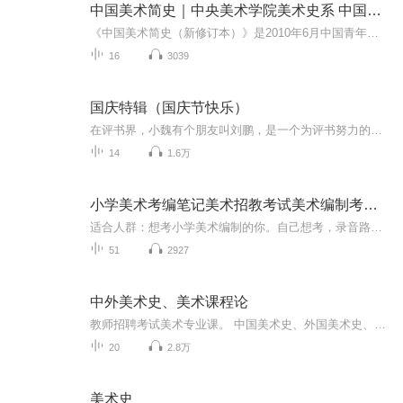
中国美术简史｜中央美术学院美术史系 中国美术史教研室
《中国美术简史（新修订本）》是2010年6月中国青年出版社出版的图书，作者是中央美术学院美术史系中国美术史教研室集体。
16
3039
国庆特辑（国庆节快乐）
在评书界，小魏有个朋友叫刘鹏，是一个为评书努力的小伙子。在2021年国庆期间，他想弄个特辑，便烦劳我给他录个爱国题材的评书小段儿。这种事情，不是特殊情况，小魏一般不会拒绝，也就给其录了一个《鲁迅踢鬼》，等他传完，我再传到我的专辑里。另外，小...
14
1.6万
小学美术考编笔记美术招教考试美术编制考试复习资料
适合人群：想考小学美术编制的你。自己想考，录音路上听，希望能帮到想考的你~感恩遇见~愿一切都好~
51
2927
中外美术史、美术课程论
教师招聘考试美术专业课。 中国美术史、外国美术史、美术课程论。 美术 中国美术史 外国美术史 教师招聘资料分享群： 新课程改革：555095143 教育学：551413113 教育心理学：475315440
20
2.8万
美术史