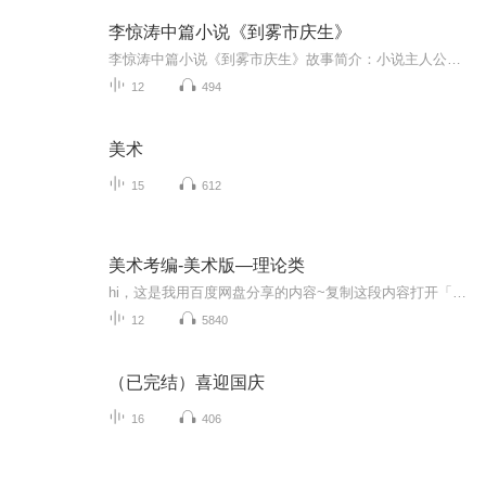
李惊涛中篇小说《到雾市庆生》
李惊涛中篇小说《到雾市庆生》故事简介：小说主人公李再华回家乡雾市参加一场家族庆生仪式，却如踏入罗刹海市一般，所见匪夷所思，所闻闻所未闻，不仅仪式充满荒诞套路，寿星佬也早在两年前去世，令他踩坑无数，身心俱疲。最后他竟然被扣上“家族异见分子...
12
494
美术
15
612
美术考编-美术版—理论类
hi，这是我用百度网盘分享的内容~复制这段内容打开「百度网盘」APP即可获取 链接:https://pan.baidu.com/s/1Ijg0kTa05AOO0Gr4ieLk2w 提取码:8mm54.8日更新
12
5840
（已完结）喜迎国庆
16
406