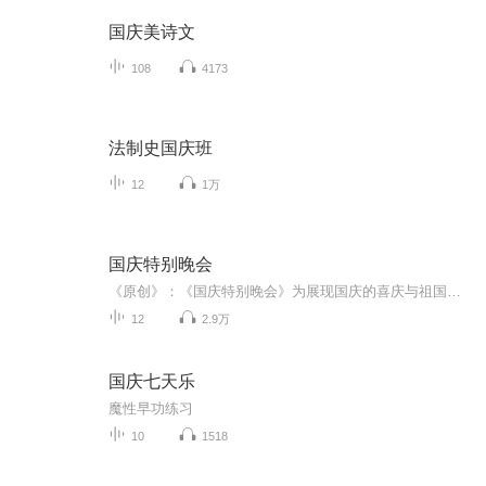
国庆美诗文
108
4173
法制史国庆班
12
1万
国庆特别晚会
《原创》：《国庆特别晚会》为展现国庆的喜庆与祖国的深情我将以具体的场景切入从清晨升旗的庄严到街头巷尾的欢庆到历史与当下的交融，用优美的笔触传递对祖国的热爱与自豪！用诗歌和情感美文形式，歌颂祖国的繁荣富强，祝人民幸福安康！
12
2.9万
国庆七天乐
魔性早功练习
10
1518