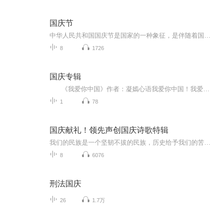
国庆节
中华人民共和国国庆节是国家的一种象征，是伴随着国家的出现而出现的。让我们用诗歌朗诵歌颂祖国的繁荣富强，国泰民安。
8
1726
国庆专辑
《我爱你中国》作者：凝嫣心语我爱你中国！我爱你春天蓬勃的秧苗；我爱你秋日金黄的硕果。我爱你中国！我爱你青松气质，我爱你红梅品格！我爱你家乡的甜蔗好像乳汁滋润着我的心窝。我爱你中国，我要把最美的歌儿献给你，我的母亲我的祖国。我爱你中国，我爱...
1
78
国庆献礼！领先声创国庆诗歌特辑
我们的民族是一个坚韧不拔的民族，历史给予我们的苦难都变成了闪着金光的勋章！我们的国家是一个龙腾虎跃的国家，那条巨龙正以不可阻挡之势崛起于神奇的东方！------------------------------------------------值此祖国70周年华诞之际，领先声创以诗歌向祖国献礼！用我们的声音、用我们的热血、用我们的灵魂诵读经典爱国篇章，歌颂我们的祖国！永远繁荣富强！
8
6076
刑法国庆
26
1.7万