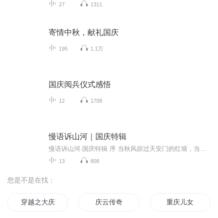
27
1311
寄情中秋，献礼国庆
195
1.1万
国庆阅兵仪式感悟
12
1708
慢语诉山河｜国庆特辑
慢语诉山河·国庆特辑 序 当秋风掠过天安门的红墙，当桂香漫过万里长江的碧波，我总愿慢下脚步，以声为笔，轻轻描摹这山河的模样。 不必追赶喧嚣的潮，也无需堆砌华丽的词——这一辑里，每一段朗诵都是心底的低语：是对着塞北草原的星子说“国泰”，是向着...
13
808
您是不是在找：
穿越之大庆帝国
庆云传奇
重庆儿女