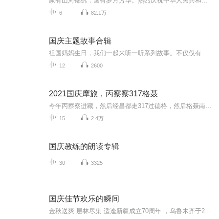
家有山河锦绣，国有岁月芳华。热烈庆祝中华人民共和国成立73周年！
6
82.1万
国庆主题故事合辑
祖国妈妈生日，我们一起来听一听系列故事。不仅仅有《我的祖国》，还有红军故事，也有关于战争的故事，让大家体会到和平年代的不易。
12
2600
2021国庆摩旅，丙察察317格聂
今年丙察察进藏，然后经昌都走317过德格，然后格聂南线，最后沙溪古镇收尾。
15
2.4万
国庆教练的朗读专辑
30
3325
国庆佳节欢乐的瞬间
金秋送爽 层林尽染 适逢新疆成立70周年 ，乌鲁木齐于2025年9月23日迎来党中央和习大大带领的慰问团。新疆各族群众欢欣鼓舞，热烈欢迎。