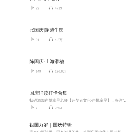
22
4713
张国庆|穿越牛熊
91
4.2万
陈国庆-上海滑稽
149
126.8万
国庆诵读打卡合集
扫码添加声悦童星老师【造梦者文化-声悦童星】，备注“诵读打卡”报名，已添加好友的，直接发送“诵读打卡”报名，报名成功后进入社群。
7
2303
祖国万岁｜国庆特辑