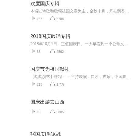
欢度国庆专辑
本辑以诗歌和歌颂祖国文章为主，金秋十月，丹桂飘香，在这个充满丰收喜悦的季节里，我们满怀激动和自豪，迎来了中华人民共和国76周年华诞。这不仅是一个庄重的纪念日，更是全体中华儿女共同欢庆的盛大的节日，承载着深厚的民族情感和历史意义.
167
6788
2018国庆吟诵专辑
2018年10月1日，正值国庆日。一大早看到一个公号文章，正是文天祥的《己卯十月一日至燕越五日罹狴犴有感而赋》。当然，彼十一非当今的十一。不过数字的巧合还是让人感触，今天拿来读一读，体味一番历史英杰的民族情怀，恰也当时。 根据诗题来看，这组诗是写于十月一日至十月五日之间，是文天祥被俘之后所作，这些诗作不仅有凛凛正气，更也能看的到他百端交集的复杂情感。另一首于右任先生的《望大陆》，微信公号有称《望乡》，一句“山之上国之殇”荡气回肠，一并兴起拿来读了一读。仓促间多有瑕疵...
38
2592
国庆节为祖国献礼
【蔡蔡演艺】课程﹣-﹣主持表演，口才，声乐，中国舞，民族舞。独特的小舞台，专业的录音棚，每一位同学都能成为优秀的小明星。独特的教学模式，轻松上课，快乐学习！知名主持人，舞蹈家，高级教师任职授课！江南总校：河沟街42号三楼 18545856430江北分校...
215
1.7万
国庆出游去山西
10
5805
张国庆|舆论战