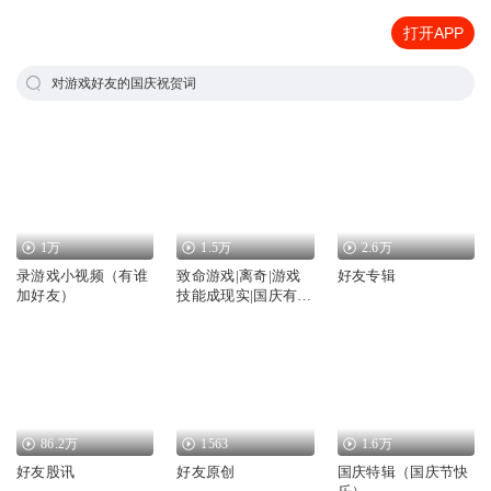
打开APP
对游戏好友的国庆祝贺词
1万
1.5万
2.6万
录游戏小视频（有谁
致命游戏|离奇|游戏
好友专辑
加好友）
技能成现实|国庆有声
演播
86.2万
1563
1.6万
好友股讯
好友原创
国庆特辑（国庆节快