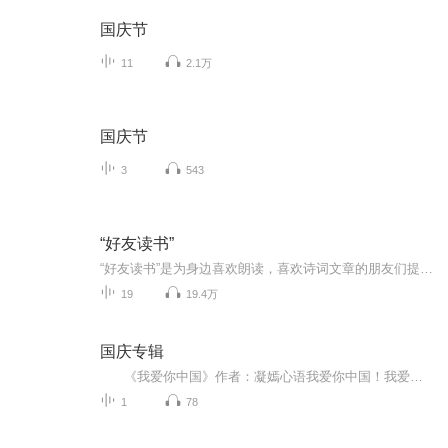
国庆节
11
2.1万
国庆节
3
543
“好友读书”
“好友读书”是为身边喜欢朗读，喜欢诗词文章的朋友们提供一个交流欣赏的平台，没有世俗功利，没有喧嚣烦扰，静心感受文字的美好。
19
19.4万
国庆专辑
《我爱你中国》作者：凝嫣心语我爱你中国！我爱你春天蓬勃的秧苗；我爱你秋日金黄的硕果。我爱你中国！我爱你青松气质，我爱你红梅品格！我爱你家乡的甜蔗好像乳汁滋润着我的心窝。我爱你中国，我要把最美的歌儿献给你，我的母亲我的祖国。我爱你中国，我爱...
1
78