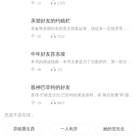
12
2.9万
亲朋好友的约稿栏
准备将亲朋好友的美文收集起来，读起来一定很享受，希望听起来也很美！
20
1311
中年好友苏东坡
本书的阅读指南：本书主要是为了治愈而作。第一部分是：信。第二部分是：药方。消费主义社会常说，要投资自己、爱自己，但这也许是个陷阱。而修养、磨砺、疗愈自己，才低耗、环保、可持续。乌卡时代，事业和人生各个阶段都得打怪、迈坎，要有个“苏东坡操...
46
1万
股神巴菲特的好友
查理·芒格是沃沦·巴菲特的黄金搭档，有“幕后智囊”和“最后的秘密武器”之称，在外界的知名度一直很低，透明度高，其智慧、价值和贡献也被世人严重低估。 1924年1月1日出生于美国内布拉斯加州的奥马哈市,1948年以优异的成绩毕业于哈佛大学法学院，直接进入加州法院当了一名律师，并开始投资于证券以及联合朋友和客户进行商业活动，其中一些案例已被编入商学院的研究生课程。经历一次成功买断后，芒格渐渐意识到收购高品质企业的巨大获利空间，“一家资质良好的企业与一家苟延残喘的企业的区别在于，前者一个接一个地轻松作出决定，后者则每每遭遇痛苦抉择。” 芒格此后开始涉足房地产投资，并在一个名为“自治社区工程”的项目中赚到人生的第一个百万美元。但有趣的是，伯克夏却不做房地产投资。 从1978年起，担任伯克夏·哈撒韦公司的副主席至今。
19
6917
您是不是在找：
异能重生西门庆
一人有庆
她的贺先生