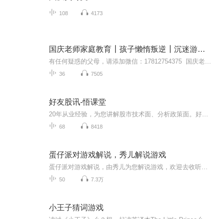
108
4173
国庆老师家庭教育┃孩子懒惰叛逆┃沉迷游戏┃厌学
有任何疑惑的父母，请添加微信：17812754375 国庆老师助理鸣鸣国庆老师简介：生命生长原理教育学创始人，重点解决孩子懒惰叛逆、沉迷游戏、偏科厌学、胆小焦虑、不自信等问题，拥有三十余年经验。
36
7505
好友股讯-悟课堂
20年从业经验，为您讲解股市技术面、分析政策面。好友股讯-悟课堂，通俗、易懂。
68
8418
蛋仔派对游戏解说，秀儿解说游戏
蛋仔派对游戏解说，由秀儿为您解说游戏，欢迎去收听，喜欢的话请点赞，订阅加关注。
50
7.3万
小王子猜词游戏