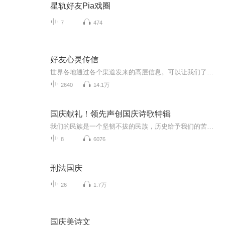
星轨好友Pia戏圈
7
474
好友心灵传信
世界各地通过各个渠道发来的高层信息。可以让我们了解到在地球提升转变的过程中，我们各方面的进展情况以及世界各地发生的情况。
2640
14.1万
国庆献礼！领先声创国庆诗歌特辑
我们的民族是一个坚韧不拔的民族，历史给予我们的苦难都变成了闪着金光的勋章！我们的国家是一个龙腾虎跃的国家，那条巨龙正以不可阻挡之势崛起于神奇的东方！------------------------------------------------值此祖国70周年华诞之际，领先声创以诗歌向祖国献礼！用我们的声音、用我们的热血、用我们的灵魂诵读经典爱国篇章，歌颂我们的祖国！永远繁荣富强！
8
6076
刑法国庆
26
1.7万
国庆美诗文