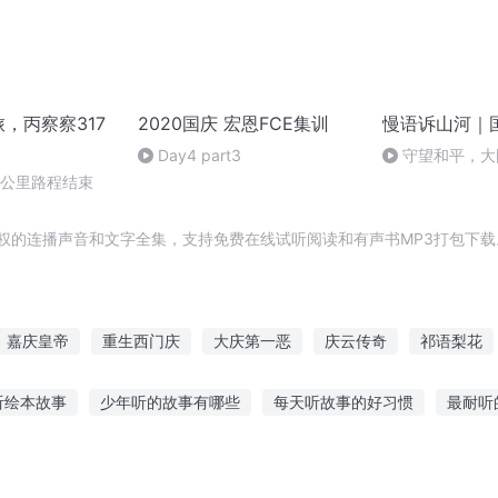
旅，丙察察317
2020国庆 宏恩FCE集训
慢语诉山河｜
Day4 part3
守望和平，大
0公里路程结束
权的连播声音和文字全集，支持免费在线试听阅读和有声书MP3打包下载
嘉庆皇帝
重生西门庆
大庆第一恶
庆云传奇
祁语梨花
祁明山庄
庆阳成长手札
穿越之我是祁同伟
明月出祁连
听绘本故事
少年听的故事有哪些
每天听故事的好习惯
最耐听
找男人听故事
把光阴故事说给你听
不能随便听别人的故事
双