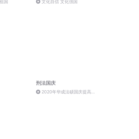
祖国
文化自信 文化强国
刑法国庆
2020年华成法硕国庆提高班
刑法陈 (26)