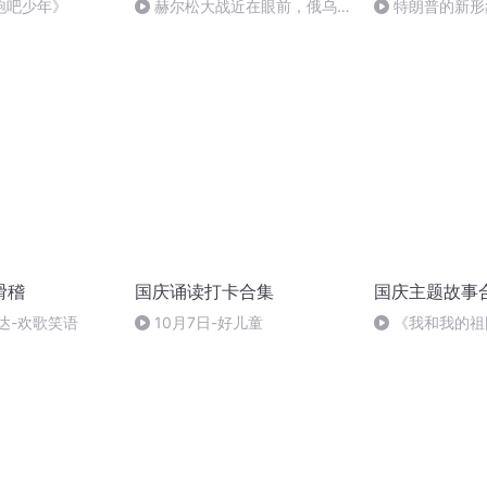
跑吧少年》
赫尔松大战近在眼前，俄乌冲
特朗普的新形
突的关键之战，将会如何发展？
滑稽
国庆诵读打卡合集
国庆主题故事
达-欢歌笑语
10月7日-好儿童
《我和我的祖