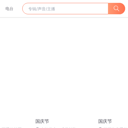
电台
国庆节
国庆节