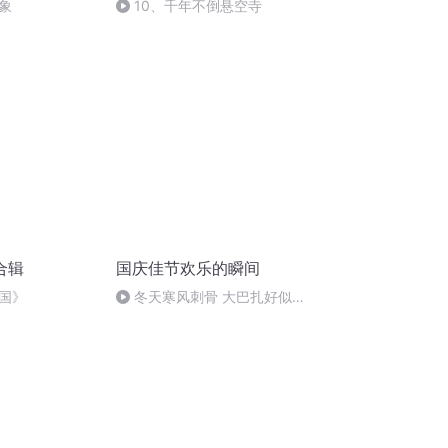
象
10、千年不倒悬空寺
合辑
国庆佳节欢乐的瞬间
国》
冬天寒风刺骨 大巴扎好似温
暖的春天