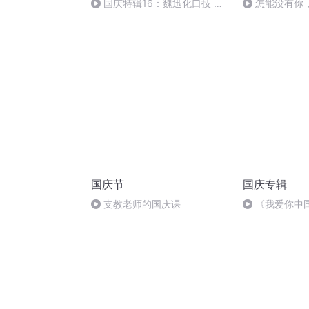
国庆特辑16：魏迅化口技 二
怎能没有你
胡 东方红+一般唱法和原生态
国庆节
国庆专辑
支教老师的国庆课
《我爱你中