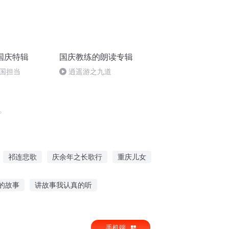
国庆特辑
国庆教练的朗读专辑
国担当
逍遥游之九道
。
祁连悲歌
庆余年之长歌行
重庆儿女
祁武纪事
穿越之大庆帝国
一人有庆
的故事
讲故事我认真的听
鱼甜蜜故事在线听
蔡志忠小时候听故事
手机端