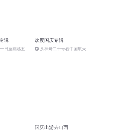
诵专辑
欢度国庆专辑
月一日至燕越五
从神舟二十号看中国航天
赋》组律18首
的“隐形实力”
国庆出游去山西