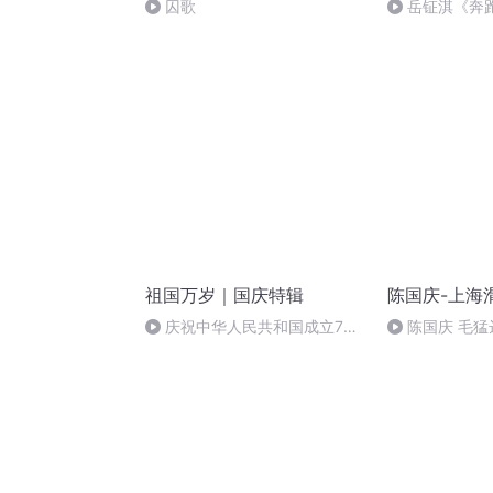
囚歌
岳钲淇《奔
祖国万岁｜国庆特辑
陈国庆-上海
庆祝中华人民共和国成立73
陈国庆 毛猛
周年 天安门广场举行升国旗仪式