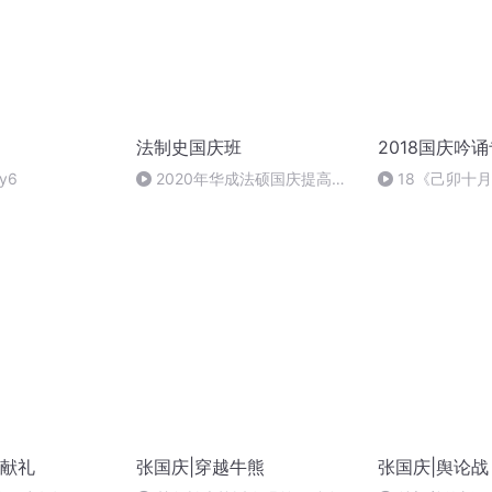
法制史国庆班
2018国庆吟
y6
2020年华成法硕国庆提高班
18《己卯十
法制史马志冰 (12)
日罹狴犴有感而
文天祥 自由吟诵
献礼
张国庆|穿越牛熊
张国庆|舆论战