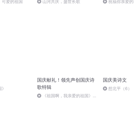
，可爱的祖国
山河共庆，盛世长歌
祝福你亲爱的
国庆献礼！领先声创国庆诗
国庆美诗文
歌特辑
国》
想北平（6）
《祖国啊，我亲爱的祖国》温
婉