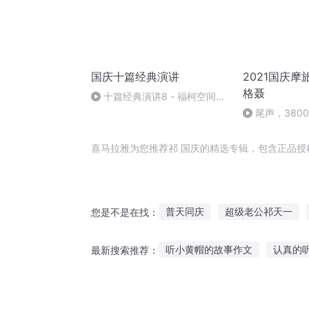
国庆十篇经典演讲
2021国庆摩
格聂
十篇经典演讲8 - 福柯空间回
归异托邦演讲
尾声，380
喜马拉雅为您推荐祁 国庆的精选专辑，包含正品授
普天同庆
超级老公祁天一
您是不是在找：
我是祁白
异能重生西门庆
听小黄帽的故事作文
认真的
最新搜索推荐：
大庆皇太子
听故事学画画的目标
女人说