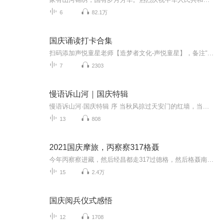
6
82.1万
国庆诵读打卡合集
扫码添加声悦童星老师【造梦者文化-声悦童星】，备注“诵读打卡”报名，已添加好友的，直接发送“诵读打卡”报名，报名成功后进入社群。
7
2303
慢语诉山河｜国庆特辑
慢语诉山河·国庆特辑 序 当秋风掠过天安门的红墙，当桂香漫过万里长江的碧波，我总愿慢下脚步，以声为笔，轻轻描摹这山河的模样。 不必追赶喧嚣的潮，也无需堆砌华丽的词——这一辑里，每一段朗诵都是心底的低语：是对着塞北草原的星子说“国泰”，是向着...
13
808
2021国庆摩旅，丙察察317格聂
今年丙察察进藏，然后经昌都走317过德格，然后格聂南线，最后沙溪古镇收尾。
15
2.4万
国庆阅兵仪式感悟
12
1708