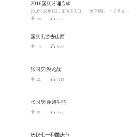
2018国庆吟诵专辑
2018年10月1日，正值国庆日。一大早看到一个公号文章，正是文天祥的《己卯十月一日至燕越五日罹狴犴有感而赋》。当然，彼十一非当今的十一。不过数字的巧合还是让人感触，今天拿来读一读，体味一番历史英杰的民族情怀，恰也当时。 根据诗题来看，这组诗是写于十月一日至十月五日之间，是文天祥被俘之后所作，这些诗作不仅有凛凛正气，更也能看的到他百端交集的复杂情感。另一首于右任先生的《望大陆》，微信公号有称《望乡》，一句“山之上国之殇”荡气回肠，一并兴起拿来读了一读。仓促间多有瑕疵...
38
2592
国庆出游去山西
10
5805
张国庆|舆论战
22
4713
张国庆|穿越牛熊
91
4.2万
庆祝七一和国庆节