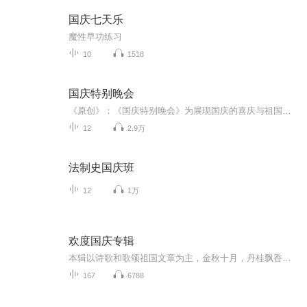
国庆七天乐
魔性早功练习
10
1518
国庆特别晚会
《原创》：《国庆特别晚会》为展现国庆的喜庆与祖国的深情我将以具体的场景切入从清晨升旗的庄严到街头巷尾的欢庆到历史与当下的交融，用优美的笔触传递对祖国的热爱与自豪！用诗歌和情感美文形式，歌颂祖国的繁荣富强，祝人民幸福安康！
12
2.9万
法制史国庆班
12
1万
欢度国庆专辑
本辑以诗歌和歌颂祖国文章为主，金秋十月，丹桂飘香，在这个充满丰收喜悦的季节里，我们满怀激动和自豪，迎来了中华人民共和国76周年华诞。这不仅是一个庄重的纪念日，更是全体中华儿女共同欢庆的盛大的节日，承载着深厚的民族情感和历史意义.
167
6788