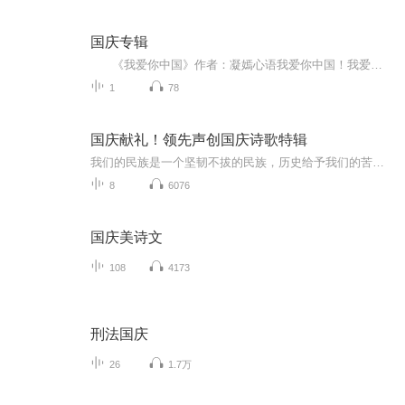
国庆专辑
《我爱你中国》作者：凝嫣心语我爱你中国！我爱你春天蓬勃的秧苗；我爱你秋日金黄的硕果。我爱你中国！我爱你青松气质，我爱你红梅品格！我爱你家乡的甜蔗好像乳汁滋润着我的心窝。我爱你中国，我要把最美的歌儿献给你，我的母亲我的祖国。我爱你中国，我爱...
1
78
国庆献礼！领先声创国庆诗歌特辑
我们的民族是一个坚韧不拔的民族，历史给予我们的苦难都变成了闪着金光的勋章！我们的国家是一个龙腾虎跃的国家，那条巨龙正以不可阻挡之势崛起于神奇的东方！------------------------------------------------值此祖国70周年华诞之际，领先声创以诗歌向祖国献礼！用我们的声音、用我们的热血、用我们的灵魂诵读经典爱国篇章，歌颂我们的祖国！永远繁荣富强！
8
6076
国庆美诗文
108
4173
刑法国庆
26
1.7万