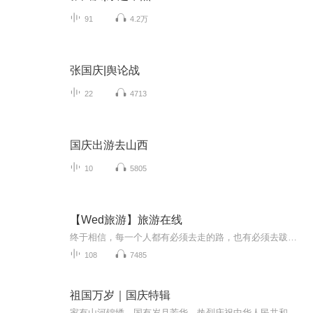
91
4.2万
张国庆|舆论战
22
4713
国庆出游去山西
10
5805
【Wed旅游】旅游在线
终于相信，每一个人都有必须去走的路，也有必须去跋涉的理由。5261，我爱旅游。用不旅行的日子供给着旅行的时光，用旅行的时光营养着不旅行的日子，生活就变得规律而美好。我们的航班开往世界各地，世界美景尽在旅游在线。
108
7485
祖国万岁｜国庆特辑
家有山河锦绣，国有岁月芳华。热烈庆祝中华人民共和国成立73周年！