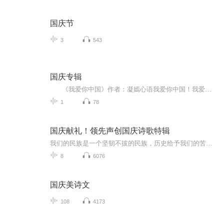
国庆节
3
543
国庆专辑
《我爱你中国》作者：凝嫣心语我爱你中国！我爱你春天蓬勃的秧苗；我爱你秋日金黄的硕果。我爱你中国！我爱你青松气质，我爱你红梅品格！我爱你家乡的甜蔗好像乳汁滋润着我的心窝。我爱你中国，我要把最美的歌儿献给你，我的母亲我的祖国。我爱你中国，我爱...
1
78
国庆献礼！领先声创国庆诗歌特辑
我们的民族是一个坚韧不拔的民族，历史给予我们的苦难都变成了闪着金光的勋章！我们的国家是一个龙腾虎跃的国家，那条巨龙正以不可阻挡之势崛起于神奇的东方！------------------------------------------------值此祖国70周年华诞之际，领先声创以诗歌向祖国献礼！用我们的声音、用我们的热血、用我们的灵魂诵读经典爱国篇章，歌颂我们的祖国！永远繁荣富强！
8
6076
国庆美诗文
108
4173