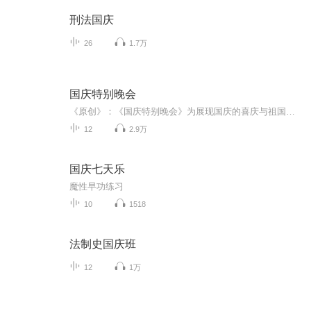
刑法国庆
26
1.7万
国庆特别晚会
《原创》：《国庆特别晚会》为展现国庆的喜庆与祖国的深情我将以具体的场景切入从清晨升旗的庄严到街头巷尾的欢庆到历史与当下的交融，用优美的笔触传递对祖国的热爱与自豪！用诗歌和情感美文形式，歌颂祖国的繁荣富强，祝人民幸福安康！
12
2.9万
国庆七天乐
魔性早功练习
10
1518
法制史国庆班
12
1万