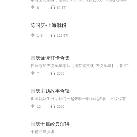
6
82.1万
陈国庆-上海滑稽
149
126.8万
国庆诵读打卡合集
扫码添加声悦童星老师【造梦者文化-声悦童星】，备注“诵读打卡”报名，已添加好友的，直接发送“诵读打卡”报名，报名成功后进入社群。
7
2303
国庆主题故事合辑
祖国妈妈生日，我们一起来听一听系列故事。不仅仅有《我的祖国》，还有红军故事，也有关于战争的故事，让大家体会到和平年代的不易。
12
2600
国庆十篇经典演讲
十篇经典演讲