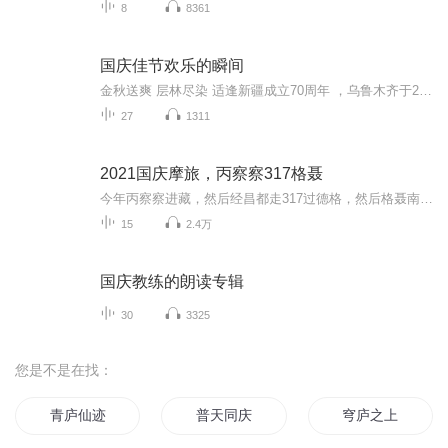
8
8361
国庆佳节欢乐的瞬间
金秋送爽 层林尽染 适逢新疆成立70周年 ，乌鲁木齐于2025年9月23日迎来党中央和习大大带领的慰问团。新疆各族群众欢欣鼓舞，热烈欢迎。
27
1311
2021国庆摩旅，丙察察317格聂
今年丙察察进藏，然后经昌都走317过德格，然后格聂南线，最后沙溪古镇收尾。
15
2.4万
国庆教练的朗读专辑
30
3325
您是不是在找：
青庐仙迹
普天同庆
穹庐之上