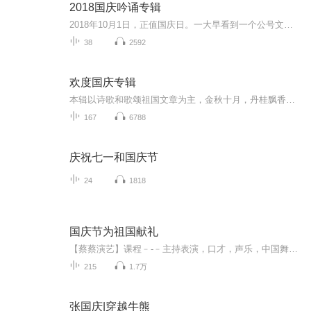
2018国庆吟诵专辑
2018年10月1日，正值国庆日。一大早看到一个公号文章，正是文天祥的《己卯十月一日至燕越五日罹狴犴有感而赋》。当然，彼十一非当今的十一。不过数字的巧合还是让人感触，今天拿来读一读，体味一番历史英杰的民族情怀，恰也当时。 根据诗题来看，这组诗是写于十月一日至十月五日之间，是文天祥被俘之后所作，这些诗作不仅有凛凛正气，更也能看的到他百端交集的复杂情感。另一首于右任先生的《望大陆》，微信公号有称《望乡》，一句“山之上国之殇”荡气回肠，一并兴起拿来读了一读。仓促间多有瑕疵...
38
2592
欢度国庆专辑
本辑以诗歌和歌颂祖国文章为主，金秋十月，丹桂飘香，在这个充满丰收喜悦的季节里，我们满怀激动和自豪，迎来了中华人民共和国76周年华诞。这不仅是一个庄重的纪念日，更是全体中华儿女共同欢庆的盛大的节日，承载着深厚的民族情感和历史意义.
167
6788
庆祝七一和国庆节
24
1818
国庆节为祖国献礼
【蔡蔡演艺】课程﹣-﹣主持表演，口才，声乐，中国舞，民族舞。独特的小舞台，专业的录音棚，每一位同学都能成为优秀的小明星。独特的教学模式，轻松上课，快乐学习！知名主持人，舞蹈家，高级教师任职授课！江南总校：河沟街42号三楼 18545856430江北分校...
215
1.7万
张国庆|穿越牛熊