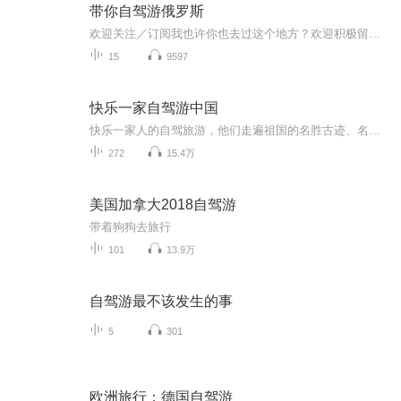
带你自驾游俄罗斯
欢迎关注／订阅我也许你也去过这个地方？欢迎积极留言，共享你们的旅游经历！
15
9597
快乐一家自驾游中国
快乐一家人的自驾旅游，他们走遍祖国的名胜古迹、名山大川，详细记载了旅行中的吃住玩和旅行中的奇闻趣事，收听他们的游记，分享他们的快乐。
272
15.4万
美国加拿大2018自驾游
带着狗狗去旅行
101
13.9万
自驾游最不该发生的事
5
301
欧洲旅行：德国自驾游