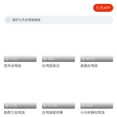
打开APP
国庆七天自驾游路线
4.3万
9462
69.6万
贵州自驾游
自驾游游记
新疆自驾游
3.1万
25.3万
6140
新西兰自驾游
自驾游那些事
小今闲聊自驾游