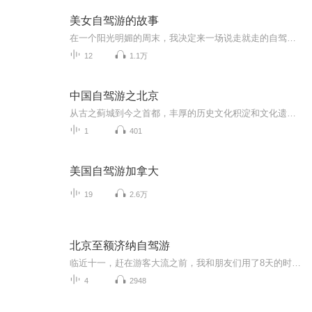
美女自驾游的故事
在一个阳光明媚的周末，我决定来一场说走就走的自驾游。她驾驶着自己的红色跑车，踏上了这段充满未知与惊喜的旅程。在夕阳的余晖中，谈论着未来的计划，憧憬着未来的生活。这段美好的旅行经历将成为心中永远的宝贵财富。
12
1.1万
中国自驾游之北京
从古之蓟城到今之首都，丰厚的历史文化积淀和文化遗存带给北京城难以企及的气度和风范，走在城市里，你能感受到处处漫溢的王者之风和皇家气派，万里长城在北京地区绵延数百里，漫步在胡同和四合院的群落里，游不完的名胜古迹，听不够的京腔京韵使人沉迷。
1
401
美国自驾游加拿大
19
2.6万
北京至额济纳自驾游
临近十一，赶在游客大流之前，我和朋友们用了8天的时间，开车从北京出发探访了河北、内蒙古、甘肃、宁夏和山西，全程4000多公里，我用录音笔收录着那些有趣的声音，之后再用一路上常听的音乐，编辑在一起，和大家分享我们的平凡之路。额济纳怪树林 云冈石...
4
2948