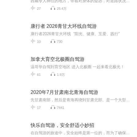
西藏令人神往的地方，带着对身体的疑虑，对道路状况的担心，还是出发了，也许人生就该这样，充满了未知才更有魅力。
27
25.4万
康行者 2026青甘大环线自驾游
康行者2026青甘大环线 “阳光、健康、互爱、践行”
10
730
加拿大育空北极圈自驾游
温哥华自驾到育空地区 进入北极圈 一起来看北极光！
61
1.9万
2020年7月甘肃南北青海自驾游
先甘肃南部，然后是青海再绕到甘肃北部。是一个大型的8字线路，8字下环就是甘肃南部。行程起点是兰州中川国际机场，经过康乐县，卓尼县，扎尕那，花湖，碌曲，临夏。上环左边是青海。经过西宁，茶卡，大柴旦。右边是甘肃北部，经过敦煌，张掖，民乐，门源，再到西宁。然后开车到兰州机场上飞机回家。
17
7441
快乐自驾游，安全舒适小妙招
在自驾游的旅途中，安全始终是第一位的，而为了确保旅途的安全和顺利，一些具体而实用的小妙招，它们可以帮助提高自驾游的安全性和舒适度