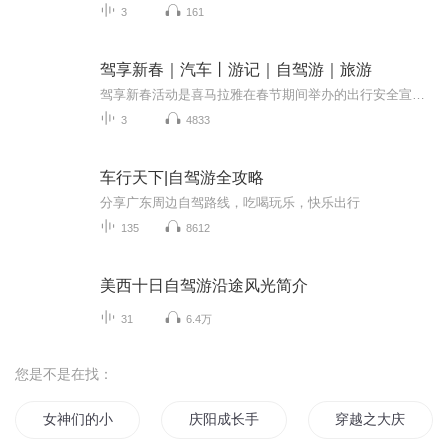
3
161
驾享新春｜汽车丨游记｜自驾游｜旅游
驾享新春活动是喜马拉雅在春节期间举办的出行安全宣传活动，旨在提高大家对安全出行的认识和素养，通过驾享新春活动使大家增强出行安全意识，让大家欢度一个快乐和安全的春节。
3
4833
车行天下|自驾游全攻略
分享广东周边自驾路线，吃喝玩乐，快乐出行
135
8612
美西十日自驾游沿途风光简介
31
6.4万
您是不是在找：
女神们的小代驾
庆阳成长手札
穿越之大庆帝国