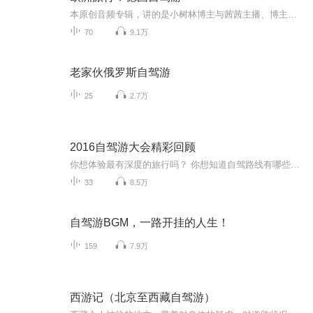
本原创音频专辑，讲的是小树林博主与茜茜主播、博主大姐和大姐夫、博主朋友刘君夫妻，三对夫妻六个人、租车自驾欧洲游的全程回顾。音频文稿由小树林博主主笔，由博主妻茜茜（文中的“我媳妇”）主播。从签证、设计线路、机票、住宿、租车，到历史、人文…...
70
9.1万
老家伙俄罗斯自驾游
25
2.7万
2016自驾游大会精彩回顾
你想体验最有深度的旅行吗？ 你想知道自驾路线有哪些最文艺、最有趣、最浪漫吗？ 精彩尽在——2016中国自驾游大会！ 听各路大咖分享——如何把快乐装进后备箱，如何把美景收进车窗~
33
8.5万
自驾游BGM，一路开挂的人生！
159
7.9万
西游记（北京至西藏自驾游）