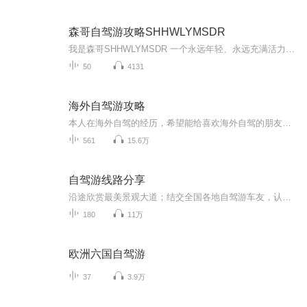
森哥自驾游攻略SHHWLYMSDR
我是森哥SHHWLYMSDR 一个永远年轻、永远充满活力的旅行达人！我热爱探索未知的世界，无论是山川河流的壮阔，还是荒野山林的宁静，都让我深深着迷。我更是一位美食家，能烹饪和寻觅到最地道的美味；同时，我还是一名荒野求生家，能在大自然中找到生存的智慧...
50
4131
海外自驾游攻略
本人在海外自驾的经历，希望能给喜欢海外自驾的朋友借鉴。包括美国、加拿大、英国、日本、希腊、芬兰、韩国、澳大利亚、印度、印尼、古巴、墨西哥、秘鲁、智利、阿根廷、埃及、土耳其、摩洛哥、哥伦比亚、厄瓜多尔、巴拿马、柬埔寨、台湾等国家和地区。
561
15.6万
自驾游线路分享
沿途欣赏最美景观大道；结交全国各地自驾游车友，认识更多的帅哥美女！ G318国道川藏段 从长江冲积平原(上海)开始一路不断地翻越各种高山，经过奔腾的河流、花海的草原、冰封的雪山，欣赏到瀑布般的冰川、宝石般的湖泊、色彩缤纷的藏居……四季的川藏又各具不同的魅力，没有人能一次领略川藏全部的美。 川藏线的每一天都值得期待，每一天都惊喜不断。 珠穆朗玛峰~世界屋脊 这里远离喧嚣，是一块空灵的蓝水晶。世界屋脊——珠穆朗玛峰高傲的把头颅挺起，世界都在她的脚下匍匐。与天对话，那空旷的洒脱，人的精神就会达到纯美的境地。“至人无己，神人无功，圣人无名”——庄子的逍遥游在这里得到了升华！ 青藏公路~海拔最高的公路 青藏线全线平均海拔在4000米以上，被称为"世界屋脊上的苏伊士运河 "。翻山越岭，一路感受无人区的荒凉，经历大自然的沧桑，唐古拉山/可可西里、沱沱河，这些神奇的名字吸引着你踏上这迷人的公路，去触摸蓝天，去找寻大美的风光。
180
11万
欧洲六国自驾游
37
3.9万