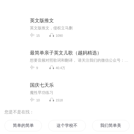
英文版推文
英文版推文，侵权立马删
15
1090
最简单亲子英文儿歌（越妈精选）
想要音频对照歌词和翻译， 请关注我们的微信公众号：家庭亲子教育资源集锦 （ID：springflower168）。 亲子英语儿歌（越妈精选），简单易学应景，真正适合英语启蒙和亲子游戏演绎。
9
40.4万
国庆七天乐
魔性早功练习
10
1518
您是不是在找：
简单的简单
这个学校不简单
我们简单美好的小