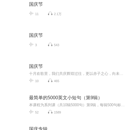
国庆节
11
2.1万
国庆节
3
543
国庆节
十月欢歌里，我们共庆辉煌过往，更以赤子之心，向未来书写滚烫的誓言——这盛世，值得我们以热爱相拥。
10
465
最简单的5000英文小短句（第9辑）
本课程为系列课（共10辑5000句）第9辑，每辑500句标准语音示范朗读小句子，每句逐词解释并备注恰当知识点及用法。从由最浅显的单词组成的最短的句子开始，逐渐增加单词及句子长度。掌握英语句子的特点， 提升英语听说自信。为了最佳的学习效果，请从第1辑...
52
1589
国庆专辑