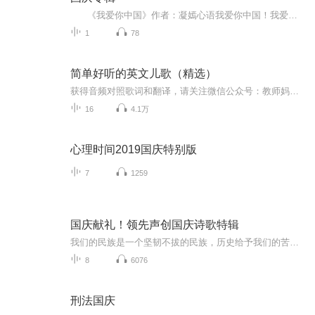
《我爱你中国》作者：凝嫣心语我爱你中国！我爱你春天蓬勃的秧苗；我爱你秋日金黄的硕果。我爱你中国！我爱你青松气质，我爱你红梅品格！我爱你家乡的甜蔗好像乳汁滋润着我的心窝。我爱你中国，我要把最美的歌儿献给你，我的母亲我的祖国。我爱你中国，我爱...
1
78
简单好听的英文儿歌（精选）
获得音频对照歌词和翻译，请关注微信公众号：教师妈妈。 我们致力于亲子阅读，和国际学校英文老师一起学英文儿歌，一起读英文绘本，一起学原版教材。告别死记硬背，原汁原味学英文。
16
4.1万
心理时间2019国庆特别版
7
1259
国庆献礼！领先声创国庆诗歌特辑
我们的民族是一个坚韧不拔的民族，历史给予我们的苦难都变成了闪着金光的勋章！我们的国家是一个龙腾虎跃的国家，那条巨龙正以不可阻挡之势崛起于神奇的东方！------------------------------------------------值此祖国70周年华诞之际，领先声创以诗歌向祖国献礼！用我们的声音、用我们的热血、用我们的灵魂诵读经典爱国篇章，歌颂我们的祖国！永远繁荣富强！
8
6076
刑法国庆