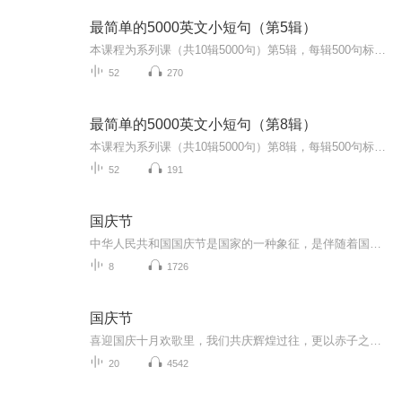
最简单的5000英文小短句（第5辑）
本课程为系列课（共10辑5000句）第5辑，每辑500句标准语音示范朗读小句子，每句逐词解释并备注恰当知识点及用法。从由最浅显的单词组成的最短的句子开始，逐渐增加单词及句子长度。掌握英语句子的特点， 提升英语听说自信。为了最佳的学习效果，请从第1辑到第10辑依次完整学习。
52
270
最简单的5000英文小短句（第8辑）
本课程为系列课（共10辑5000句）第8辑，每辑500句标准语音示范朗读小句子，每句逐词解释并备注恰当知识点及用法。从由最浅显的单词组成的最短的句子开始，逐渐增加单词及句子长度。掌握英语句子的特点， 提升英语听说自信。为了最佳的学习效果，请从第1辑...
52
191
国庆节
中华人民共和国国庆节是国家的一种象征，是伴随着国家的出现而出现的。让我们用诗歌朗诵歌颂祖国的繁荣富强，国泰民安。
8
1726
国庆节
喜迎国庆十月欢歌里，我们共庆辉煌过往，更以赤子之心，向未来书写滚烫的誓言——这盛世，值得我们以热爱相拥。
20
4542