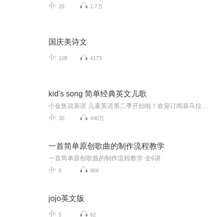
26
1.7万
国庆美诗文
108
4173
kid's song 简单经典英文儿歌
小金鱼说英语 儿童英语第二季开始啦！欢迎订阅喜马拉雅电台 “ 小金鱼说 ”欢迎关注微信公众号： 小金鱼爱说英语 （xszr89） ，获取更多英语资源 2-6折购买 优质中英文绘本1. 需要小猪佩奇视频的请回复 小猪佩奇2.需要经济学人的请回复...
30
440万
一首简单原创歌曲的制作流程教学
一首简单原创歌曲的制作流程教学 全6讲
6
866
jojo英文版
5
62