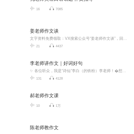
16
7085
姜老师作文谈
文字资料免费领取：VX搜索公众号“姜老师作文谈”，回复“文字资料”进行领取，快来提升你的做题能力！！！*主播介绍：姜老师，“姜老师作文谈”创始人，高级中学语文教师资格，曾就职于杭州某知名民办教育集团，万唯系列全国编委会成员，家庭教育高级指导...
21
4437
李老师讲作文｜好词好句
✨ 各位听众，我是“诗仙”李白（的铁粉）李老师！�想作文下笔如有神？想让你的文字像诗一样美？来“好词好句”网，听我“李老师讲作文”！我将用cosplay李白的激情，带你玩转描写、形容、写人、歌颂、叙事、抒情等各种写作手法！保证让你笑出鹅叫，作文...
131
4128
郝老师作文课
10
1万
陈老师教作文