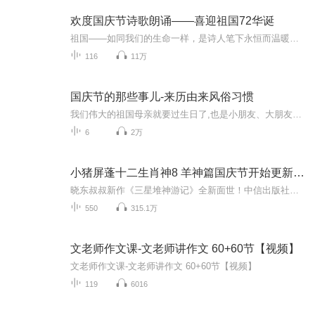
欢度国庆节诗歌朗诵——喜迎祖国72华诞
祖国——如同我们的生命一样，是诗人笔下永恒而温暖的主题。在祖国72周年华诞来临之际，特创建这个诗歌朗诵专辑，诵读经典爱国篇章，和大家一起歌颂祖国，向国庆的献礼！祝愿伟大的祖国繁荣富强，祝愿大家国庆节快乐，度过平安快乐的黄金周假期！
116
11万
国庆节的那些事儿-来历由来风俗习惯
我们伟大的祖国母亲就要过生日了,也是小朋友、大朋友们最喜欢的“国庆小长假”或说“黄金周”还有说”国庆7天乐”的，说法真是不一而足。那么“国庆节”是怎么来的？自古以来国庆节怎么庆贺？新中国国庆节的来历，以及新中国国庆节的庆贺方式又有哪些呢？ ...
6
2万
小猪屏蓬十二生肖神8 羊神篇国庆节开始更新啦！
晓东叔叔新作《三星堆神游记》全新面世！中信出版社出版！京东当当淘宝均有售！点蓝色字收听——《小猪屏蓬爆笑日记2024》《小猪屏蓬爆笑日记2》《小猪屏蓬爆笑日记1》让你笑得喘不上气！《我进故宫当富翁——小猪屏蓬故宫财商笔记》教你成为大富翁！《小...
550
315.1万
文老师作文课-文老师讲作文 60+60节【视频】
文老师作文课-文老师讲作文 60+60节【视频】
119
6016