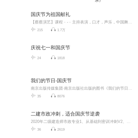
乐）
国庆节为祖国献礼
【蔡蔡演艺】课程﹣-﹣主持表演，口才，声乐，中国舞，民族舞。独特的小舞台，专业的录音棚，每一位同学都能成为优秀的小明星。独特的教学模式，轻松上课，快乐学习！知名主持人，舞蹈家，高级教师任职授课！江南总校：河沟街42号三楼 18545856430江北分校...
215
1.7万
庆祝七一和国庆节
24
1818
我们的节日-国庆节
南京出版传媒集团·南京出版社出版的图书《我们的节日》通过对中国节日文化和节日意义进行深度的挖掘，面向青少年群体构建独具特色的栏目内容，以此丰富春节、元宵节、清明节、端午节、七夕节、中秋节、重阳节等传统节日；六一节、教师节、国庆节等新兴节日的文化内涵和表现形式。促进青少年形成新的节日习俗，提升节日仪式感、认同感。音频作品由金陵朗读者联盟志愿者朗诵，南京音像出版社、金陵图书馆联合制作。
35
8076
二建市政冲刺，适合国庆节逆袭
2020年二级建造师市政专业1、从基础到密训冲刺V2、从精华课程到超压密押V3、0基础同步更新v4、持续更新到2020年考试V5、只要你跟着学让你一次稳拿证V6、渠道超压压题，超压三页纸等独家绝密压题!
36
2619