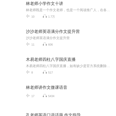
林老师小学作文十讲
林老师既是一个作文老师，也是一个阅读推广人，在各大媒体平台均开设了“林老师讲作文”的自媒体。这里是林老师有关作文写作的语音脱口秀节目。每周至少更新两次，一次10 分钟左右。有关作文写作的问题进行答疑解惑，提供作文写作的方法与技巧给广大的中小学生朋友。主要内容：第一部分：写人作文的写作要点如何写好记事类作文景物描写怎么才精彩状物作文最重要的几个问题童话和寓言只需要想象力就行吗散文和随笔没那么简单。第二部分：如何更准确地审题如何选材更恰当如何合理安排结构文笔怎么提高...
10
1.7万
沙沙老师英语满分作文提升营
沙沙老师英语满分作文提升营
11
606
木易老师四柱八字国庆直播
木易老师四柱八字国庆直播，如有缺少是官方系统删除，后期发现会补上，记得收藏关注
8
517
林老师讲作文微课语音
17
5434
孔老师英语口语话题 作文指导