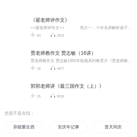
《翟老师评作文》
<<翟老师评作文>> 简介一，十年名师解析孩子作文。找优点，析缺点，寻方法，提能力！二，课堂讲评结构。...
64
2915
贾老师教作文 贾志敏（16讲）
贾老师教作文 贾志敏1992年电视系列教育片《贾老师教作文》共十六讲语文老师必修课我的小时候作文启蒙书，一度视为武林秘籍，虽然是针对小学生，但我是直到初中的时候写作文才突然开窍的...
16
4977
郭郭老师讲《最三国作文（上）》
25
8039
您是不是在找：
异能重生西门庆
安庆年记事
普天同庆