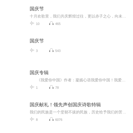
国庆节
十月欢歌里，我们共庆辉煌过往，更以赤子之心，向未来书写滚烫的誓言——这盛世，值得我们以热爱相拥。
10
465
国庆节
3
543
国庆专辑
《我爱你中国》作者：凝嫣心语我爱你中国！我爱你春天蓬勃的秧苗；我爱你秋日金黄的硕果。我爱你中国！我爱你青松气质，我爱你红梅品格！我爱你家乡的甜蔗好像乳汁滋润着我的心窝。我爱你中国，我要把最美的歌儿献给你，我的母亲我的祖国。我爱你中国，我爱...
1
78
国庆献礼！领先声创国庆诗歌特辑
我们的民族是一个坚韧不拔的民族，历史给予我们的苦难都变成了闪着金光的勋章！我们的国家是一个龙腾虎跃的国家，那条巨龙正以不可阻挡之势崛起于神奇的东方！------------------------------------------------值此祖国70周年华诞之际，领先声创以诗歌向祖国献礼！用我们的声音、用我们的热血、用我们的灵魂诵读经典爱国篇章，歌颂我们的祖国！永远繁荣富强！
8
6076