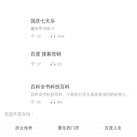
国庆七天乐
魔性早功练习
10
1518
百度 搜索营销
17
5万
百科全书科技百科
百科全书科技百科。小朋友们天生就具有强烈的好奇心，想要获取丰富知识的愿望也极其强烈。这套百科全书内容丰富，插图精美，就像一道美味的大餐，等待小朋友们去享用,我相信这套不可多得的书籍一定能够满足小朋友们来好奇心和吃对知识的渴望。
26
381
您是不是在找：
庆云传奇
重生西门庆
百度人生