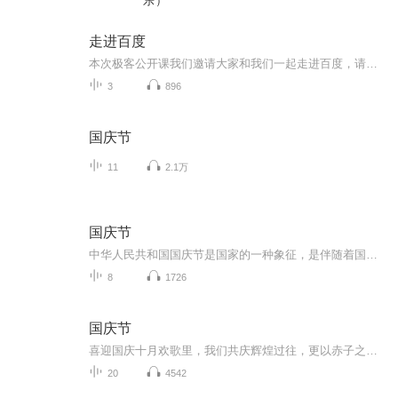
乐）
走进百度
本次极客公开课我们邀请大家和我们一起走进百度，请百度各位极具创新力的产品技术者， 将产品方法论、产品观、产品实战经验全盘呈现，让我们一起来看看百度的头牌产品们成功的背后有哪些秘诀。
3
896
国庆节
11
2.1万
国庆节
中华人民共和国国庆节是国家的一种象征，是伴随着国家的出现而出现的。让我们用诗歌朗诵歌颂祖国的繁荣富强，国泰民安。
8
1726
国庆节
喜迎国庆十月欢歌里，我们共庆辉煌过往，更以赤子之心，向未来书写滚烫的誓言——这盛世，值得我们以热爱相拥。
20
4542