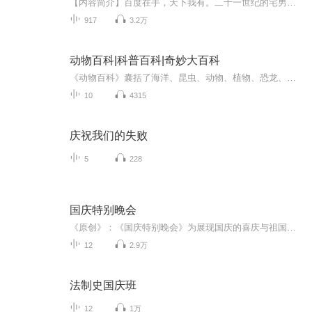
【内容简介】百度在手，天下我有。二十一世纪的宅男杨改革，穿越时空，附身崇祯，开始皇帝的生涯。梦回百度，搜寻自己需要的东西，脚踏野猪皮，拳打李自成，踹翻明朝士大夫精英。实现一个宅男心目中的大明帝国。【作者/主播】作者：云和山的此端，网络小说...
917
3.2万
动物百科|科普百科|奇妙大百科
《动物百科》囊括了海洋、昆虫、动物、植物、恐龙、飞鸟等丰富的内容，本书根据孩子们的认知方式和阅读特点，通过生物的讲解、精美的图片、多视角、多形式、全方位地将多个科学领域内的知识一一呈现给孩子们。内容新颖有趣，又极具严谨性和科学性，深入浅...
10
4315
庆祝我们的失败
5
228
国庆特别晚会
《原创》：《国庆特别晚会》为展现国庆的喜庆与祖国的深情我将以具体的场景切入从清晨升旗的庄严到街头巷尾的欢庆到历史与当下的交融，用优美的笔触传递对祖国的热爱与自豪！用诗歌和情感美文形式，歌颂祖国的繁荣富强，祝人民幸福安康！
12
2.9万
法制史国庆班
12
1万