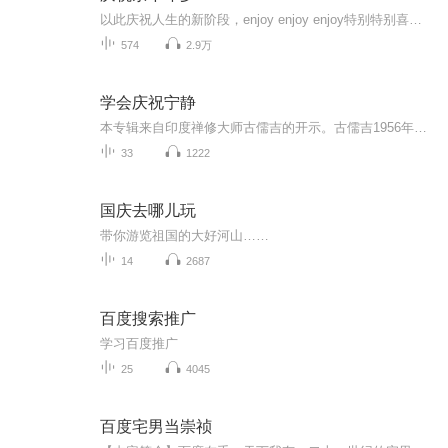
以此庆祝人生的新阶段，enjoy enjoy enjoy特别特别喜欢的一个单词。这是一个关于权谋、爱恨、江湖恩怨的故事；在家族内权力争斗和社会环境促成的一系列变化中，反映了主人公的家国情怀以及对平等自由的执着追求！
574
2.9万
学会庆祝宁静
本专辑来自印度禅修大师古儒吉的开示。古儒吉1956年出生在南印度班加罗尔，幼年时期即时常处于深度静心中，四岁便能背诵古老的梵文经典薄迦梵歌。十七岁取得现代科学的高等学位，并精通印度传统的吠陀科学，后又获颁印度Kuvempu大学荣誉博士学位。2006年，...
33
1222
国庆去哪儿玩
带你游览祖国的大好河山……
14
2687
百度搜索推广
学习百度推广
25
4045
百度宅男当崇祯