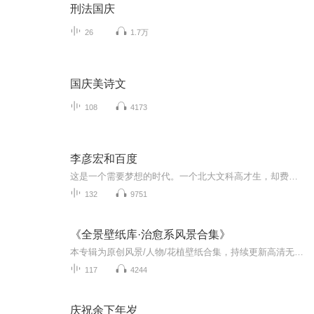
刑法国庆
26
1.7万
国庆美诗文
108
4173
李彦宏和百度
这是一个需要梦想的时代。一个北大文科高才生，却费尽心力、千里迢迢跑去美国攻读计算机硕士学位;硕士毕业后，在计算机博士学位唾手可得的情况下，毅然终止学业，投身社会，开始工作;本可以在美国过上优渥的中产阶级生活，却抛开一切，只身回到中国创业;在公司蒸蒸日上、稳坐国内搜索引擎第一杷交椅之后，推倒一切，孤注一掷地推进020战略转型计划翻开本书，看李彦宏如何通过兴趣的推动、技术的引导，颠覆既有的人生轨迹，创造出生命的另一种色彩。
132
9751
《全景壁纸库·治愈系风景合集》
本专辑为原创风景/人物/花植壁纸合集，持续更新高清无水印原图。喜欢的朋友可以点个关注，每天来看看换新壁纸。想要原图：关注我 → 私信回复“壁纸”，自动发送无水印原图。所有壁纸仅供个人手机/电脑使用，禁止二次售卖、冒充原创。
117
4244
庆祝余下年岁