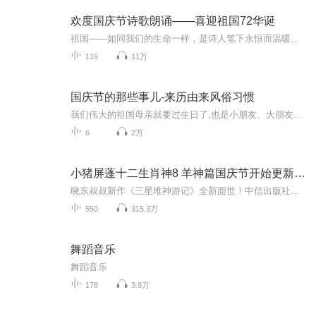
欢度国庆节诗歌朗诵——喜迎祖国72华诞
祖国——如同我们的生命一样，是诗人笔下永恒而温暖的主题。在祖国72周年华诞来临之际，特创建这个诗歌朗诵专辑，诵读经典爱国篇章，和大家一起歌颂祖国，向国庆的献礼！祝愿伟大的祖国繁荣富强，祝愿大家国庆节快乐，度过平安快乐的黄金周假期！
116
11万
国庆节的那些事儿-来历由来风俗习惯
我们伟大的祖国母亲就要过生日了,也是小朋友、大朋友们最喜欢的“国庆小长假”或说“黄金周”还有说”国庆7天乐”的，说法真是不一而足。那么“国庆节”是怎么来的？自古以来国庆节怎么庆贺？新中国国庆节的来历，以及新中国国庆节的庆贺方式又有哪些呢？ ...
6
2万
小猪屏蓬十二生肖神8 羊神篇国庆节开始更新啦！
晓东叔叔新作《三星堆神游记》全新面世！中信出版社出版！京东当当淘宝均有售！点蓝色字收听——《小猪屏蓬爆笑日记2024》《小猪屏蓬爆笑日记2》《小猪屏蓬爆笑日记1》让你笑得喘不上气！《我进故宫当富翁——小猪屏蓬故宫财商笔记》教你成为大富翁！《小...
550
315.3万
舞蹈音乐
舞蹈音乐
178
3.8万