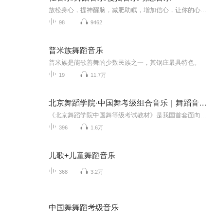
放松身心，提神醒脑，减肥助眠，增加信心，让你的心情嗨起来！
98
9462
普米族舞蹈音乐
普米族是能歌善舞的少数民族之一，其锅庄最具特色。
19
11.7万
北京舞蹈学院·中国舞考级组合音乐｜舞蹈音乐集
《北京舞蹈学院中国舞等级考试教材》是我国首套面向幼儿、儿童、少年的校外舞蹈素质教育系列教材，由孙光言主编，经多年实践完善，体系科学规范 。教材按年龄分13级，前10级为普及型（4-15岁），后3级为半专业型（14岁以上）。内容融合中国古典舞身韵与民...
396
1.6万
儿歌+儿童舞蹈音乐
368
3.2万
中国舞舞蹈考级音乐