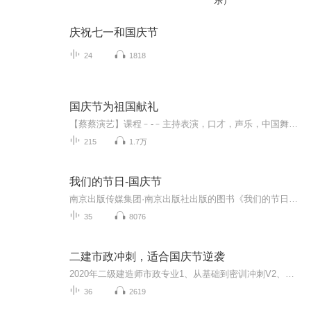
乐）
庆祝七一和国庆节
24
1818
国庆节为祖国献礼
【蔡蔡演艺】课程﹣-﹣主持表演，口才，声乐，中国舞，民族舞。独特的小舞台，专业的录音棚，每一位同学都能成为优秀的小明星。独特的教学模式，轻松上课，快乐学习！知名主持人，舞蹈家，高级教师任职授课！江南总校：河沟街42号三楼 18545856430江北分校...
215
1.7万
我们的节日-国庆节
南京出版传媒集团·南京出版社出版的图书《我们的节日》通过对中国节日文化和节日意义进行深度的挖掘，面向青少年群体构建独具特色的栏目内容，以此丰富春节、元宵节、清明节、端午节、七夕节、中秋节、重阳节等传统节日；六一节、教师节、国庆节等新兴节日的文化内涵和表现形式。促进青少年形成新的节日习俗，提升节日仪式感、认同感。音频作品由金陵朗读者联盟志愿者朗诵，南京音像出版社、金陵图书馆联合制作。
35
8076
二建市政冲刺，适合国庆节逆袭
2020年二级建造师市政专业1、从基础到密训冲刺V2、从精华课程到超压密押V3、0基础同步更新v4、持续更新到2020年考试V5、只要你跟着学让你一次稳拿证V6、渠道超压压题，超压三页纸等独家绝密压题!
36
2619