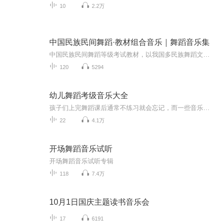
10
2.2万
中国民族民间舞蹈·教材组合音乐｜舞蹈音乐集
中国民族民间舞蹈等级考试教材，以我国多民族舞蹈文化为根基，涵盖汉、藏、蒙、维、朝等多个民族经典元素。教材科学分级、循序渐进，贴合少儿身心特点，兼具趣味性与规范性。在训练形体、提升表现力的同时，让孩子感受民族风情与传统文化，是普及民族舞蹈...
120
5294
幼儿舞蹈考级音乐大全
孩子们上完舞蹈课后通常不练习就会忘记，而一些音乐又很难找到，本专辑就是我把一些我认为难找的音乐做出来分享到这里，以方便大家的不时之需。
22
4.1万
开场舞蹈音乐试听
开场舞蹈音乐试听专辑
118
7.4万
10月1日国庆主题读书音乐会
17
6191