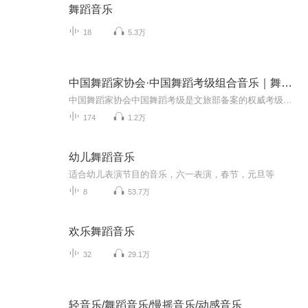
舞蹈音乐
18
5.3万
中国舞蹈家协会·中国舞蹈考级组合音乐｜舞蹈音乐集
中国舞蹈家协会中国舞蹈考级是文旅部备案的权威考级，秉持快乐、健康、科学理念，教材分1-10级，面向4-17岁青少年，普及舞蹈美育，提升艺术素养与表现力。
174
1.2万
幼儿舞蹈音乐
适合幼儿表演节目的音乐，六一表演，春节，元旦等
8
53.7万
欢乐舞蹈音乐
32
29.1万
轻音乐/舞蹈音乐/慢摇音乐/动感音乐