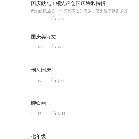
国庆献礼！领先声创国庆诗歌特辑
我们的民族是一个坚韧不拔的民族，历史给予我们的苦难都变成了闪着金光的勋章！我们的国家是一个龙腾虎跃的国家，那条巨龙正以不可阻挡之势崛起于神奇的东方！------------------------------------------------值此祖国70周年华诞之际，领先声创以诗歌向祖国献礼！用我们的声音、用我们的热血、用我们的灵魂诵读经典爱国篇章，歌颂我们的祖国！永远繁荣富强！
8
6076
国庆美诗文
108
4173
刑法国庆
26
1.7万
聊绘画
17
2436
七年级