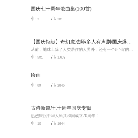
国庆七十周年歌曲集(100首)
3
281
【国庆钜献】奇幻魔法师/多人有声剧/国庆爆更七天乐
从前，地球上除了人类居住的人界外，还有一个叫“仙’的种族，居住在一个叫'地海”的异世界--也就是所谓的仙界。海内有三岛，上岛蓬菜，居神仙，中岛美蓉，居天仙，下岛源，居地仙。三岛中央，是考较群仙功力的场所--紫府。仙族族人考核升级，可以由地仙升...
501
1.6万
绘画
89
2845
古诗新篇/七十周年国庆专辑
热烈庆祝中华人民共和国成立70周年！
10
1644