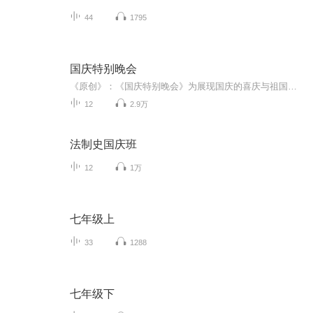
44
1795
国庆特别晚会
《原创》：《国庆特别晚会》为展现国庆的喜庆与祖国的深情我将以具体的场景切入从清晨升旗的庄严到街头巷尾的欢庆到历史与当下的交融，用优美的笔触传递对祖国的热爱与自豪！用诗歌和情感美文形式，歌颂祖国的繁荣富强，祝人民幸福安康！
12
2.9万
法制史国庆班
12
1万
七年级上
33
1288
七年级下