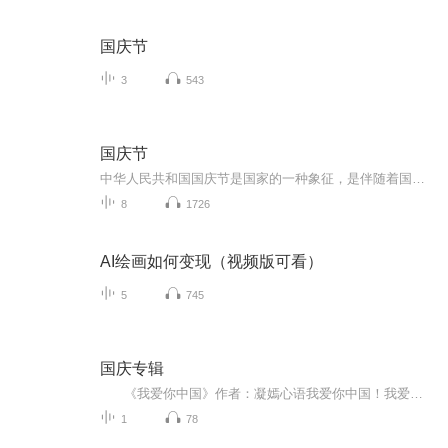
国庆节
3
543
国庆节
中华人民共和国国庆节是国家的一种象征，是伴随着国家的出现而出现的。让我们用诗歌朗诵歌颂祖国的繁荣富强，国泰民安。
8
1726
AI绘画如何变现（视频版可看）
5
745
国庆专辑
《我爱你中国》作者：凝嫣心语我爱你中国！我爱你春天蓬勃的秧苗；我爱你秋日金黄的硕果。我爱你中国！我爱你青松气质，我爱你红梅品格！我爱你家乡的甜蔗好像乳汁滋润着我的心窝。我爱你中国，我要把最美的歌儿献给你，我的母亲我的祖国。我爱你中国，我爱...
1
78