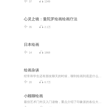
37
1349
心灵之镜：曼陀罗绘画绘画疗法
35
2.1万
日本绘画
14
1868
绘画杂谈
经常和学生还有朋友聊天的时候，聊到绘画到底是什么？包含什么内容？ 绘画的历史进程？ 我们研究绘画以后要干什么？ 绘画的目的是什么？所以借现在的网络平台聊一聊绘画的历史，发展，绘画的技法。我们知道史前就有洞穴壁画，之后产生了宗教绘画，到欧洲为王权服务的古典绘画，到后来受弗洛伊德的影响产生了现代表现主义绘画，一直到近现代的后现代主义绘画。随着社会科学的发展，绘画的技法，思想也在不断的进步，我们把这些进行了一部分语音的总结，从讲座和讲课的形式节选的语音片断，所以在内容上还没有规纳和...
20
6.7万
小顾聊绘画
最佳艺术门外汉入门读物，重点介绍了印象派的各位大师and师太，只是由于不方便上图，喜欢的朋友还是得手勤快点儿，买本原书看看。本书共有二卷，共分为16节，从顺序上，为了方便承前启后，做了一些调整，为了特别突出两位艺术家，疯子梵高和女师太莫里索，他们两位的配乐选的特别一些。 这里再做一个小小的广告，如果对绘画比较感兴趣的朋友，可以搜索订阅我的同学“北望书斋”吴老师的原创作品《晨曦中的露珠.吴说美术史》，吴老师声音优美，美术见地深厚专业，可以更为系统地了解美术史。